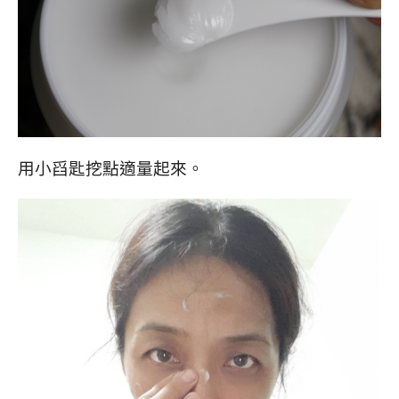
用小舀匙挖點適量起來。