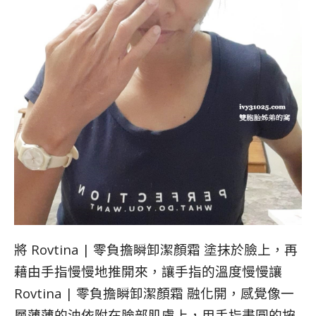
將 Rovtina | 零負擔瞬卸潔顏霜 塗抹於臉上，再
藉由手指慢慢地推開來，讓手指的溫度慢慢讓
Rovtina | 零負擔瞬卸潔顏霜 融化開，感覺像一
層薄薄的油依附在臉部肌膚上，用手指畫圓的按