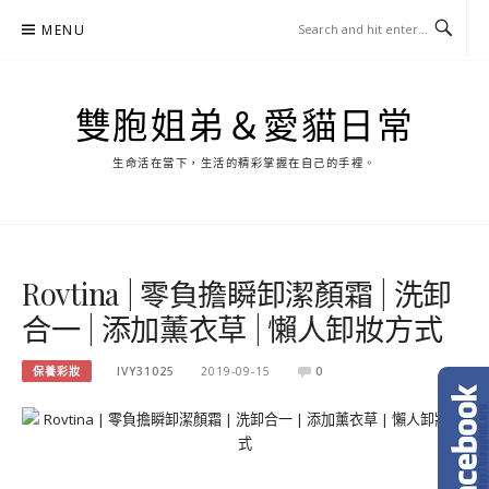
Skip
MENU
to
content
雙胞姐弟＆愛貓日常
生命活在當下，生活的精彩掌握在自己的手裡。
Rovtina | 零負擔瞬卸潔顏霜 | 洗卸
合一 | 添加薰衣草 | 懶人卸妝方式
保養彩妝
IVY31025
2019-09-15
0