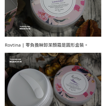
Rovtina | 零負擔瞬卸潔顏霜是圓形盒裝。