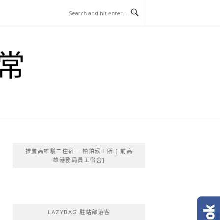
常
推薦高雄駁二住宿 – 帕鉑候工所 [ 前高
雄港務局員工宿舍]
LAZYBAG 駐站部落客