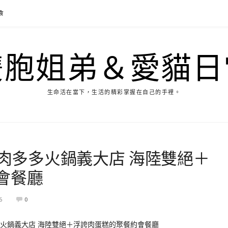
食
雙胞姐弟＆愛貓日
生命活在當下，生活的精彩掌握在自己的手裡。
 肉多多火鍋義大店 海陸雙絕＋
會餐廳
6
0