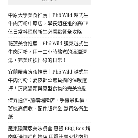
中原大學美食推薦｜Phở Wild 越式生
牛肉河粉中原店，學長姐狂推的高CP
值日常料理與新生必看點餐全攻略
花蓮美食推薦｜Phở Wild 迴萊越式生
牛肉河粉，用十二小時熬煮的溫潤清
湯，完美切換忙碌的日常！
宜蘭羅東宵夜推薦｜Phở Wild 越式生
牛肉河粉：夏夜輕盈無負擔的溫暖選
擇！清爽湯頭與原型食物的完美撫慰
傑昇通信-前鎮瑞隆店．手機最低價．
舊機高價收．配件超齊全 繳費送衛生
紙
羅東隱藏版美味餐盒 夏飯 BBQ Box 烤
肉飯湯咖哩創始店 用爆汁炭火烤肉與