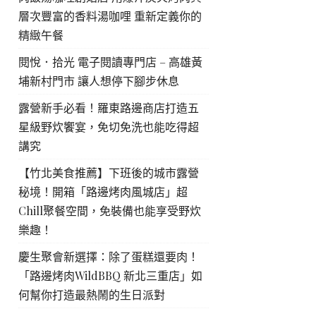
層次豐富的香料湯咖哩 重新定義你的
精緻午餐
閱悅．拾光 電子閱讀專門店 – 高雄黃
埔新村門市 讓人想停下腳步休息
露營新手必看！羅東路邊商店打造五
星級野炊饗宴，免切免洗也能吃得超
講究
【竹北美食推薦】下班後的城市露營
秘境！開箱「路邊烤肉風城店」超
Chill聚餐空間，免裝備也能享受野炊
樂趣！
慶生聚會新選擇：除了蛋糕還要肉！
「路邊烤肉WildBBQ 新北三重店」如
何幫你打造最熱鬧的生日派對