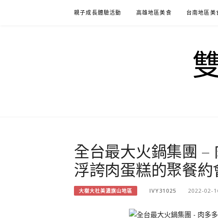
Skip
親子成長體驗活動
高雄地區美食
台南地區美
to
content
全台最大火鍋集團 –
浮誇肉蛋糕的聚餐約
IVY31025
2022-02-1
大樹大社美濃旗山地區