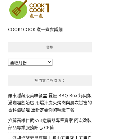
COOK1COOK 煮一煮食譜網
彙整
彙
整
熱門文章與頁面︰
羅東隱藏版美味餐盒 夏飯 BBQ Box 烤肉飯
湯咖哩創始店 用爆汁炭火烤肉與層次豐富的
香料湯咖哩 重新定義你的精緻午餐
推薦高雄仁武KYB避震器專業賣家 阿宏改裝
部品專業服務細心 CP值
一派胡塩酵素臭豆腐 | 鳳山五甲店 | 五甲自