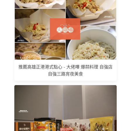
推薦高雄正港港式點心 - 大佬嗶 爆蒜料理 自強店
自強三路宵夜美食