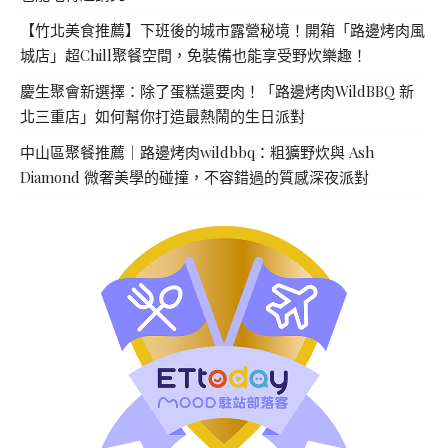
【竹北美食推薦】下班後的城市露營秘境！開箱「路邊烤肉風
城店」超Chill聚餐空間，免裝備也能享受野炊樂趣！
慶生聚會新選擇：除了蛋糕還要肉！「路邊烤肉WildBBQ 新
北三重店」如何幫你打造最熱鬧的生日派對
中山區聚餐推薦｜路邊烤肉wildbbq：粗獷野炊與 Ash
Diamond 微奢美學的碰撞，不容錯過的質感深夜派對