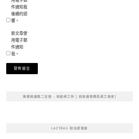
用電子郵
件通知我
後續的迴
響。
新文章使
用電子郵
件通知
我。
Alternative:
推薦高雄駁二住宿 – 帕鉑候工所 [ 前高雄港務局員工宿舍]
LAZYBAG 駐站部落客