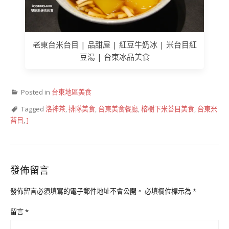
老東台米台目 | 品甜屋 | 紅豆牛奶冰 | 米台目紅
豆湯 | 台東冰品美食
Posted in
台東地區美食
Tagged
洛神茶
,
排隊美食
,
台東美食餐廳
,
榕樹下米苔目美食
,
台東米
苔目
,
]
發佈留言
發佈留言必須填寫的電子郵件地址不會公開。
必填欄位標示為
*
留言
*