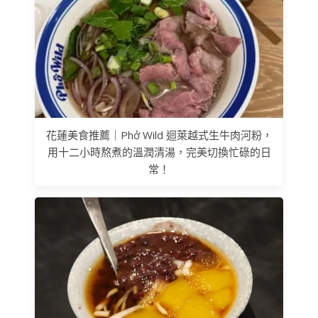
花蓮美食推薦｜Phở Wild 迴萊越式生牛肉河粉，
用十二小時熬煮的溫潤清湯，完美切換忙碌的日
常！