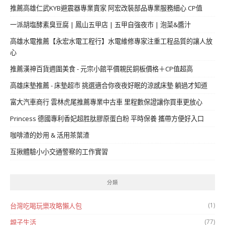
推薦高雄仁武KYB避震器專業賣家 阿宏改裝部品專業服務細心 CP值
一派胡塩酵素臭豆腐 | 鳳山五甲店 | 五甲自強夜市 | 泡菜&醬汁
高雄水電推薦【永宏水電工程行】水電維修專家注重工程品質的讓人放
心
推薦漢神百貨週圍美食 - 元宗小館平價親民銅板價格＋CP值超高
高雄床墊推薦 - 床墊超市 挑選適合你夜夜好眠的涼感床墊 躺過才知道
富大汽車商行 雲林虎尾推薦專業中古車 里程數保證讓你買車更放心
Princess 德國專利香妃超胜肽膠原蛋白粉 平時保養 攜帶方便好入口
咖啡渣的妙用 & 活用茶葉渣
互揪體驗小小交通警察的工作實習
分類
(1)
台灣吃喝玩樂攻略懶人包
(77)
親子生活