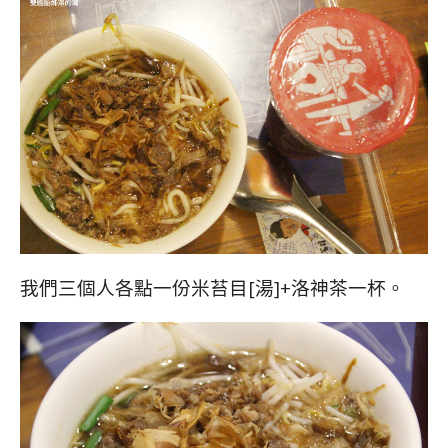
我們三個人各點一份米苔目[湯]+洛神茶一杯。