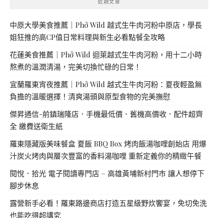
近期文章
中原大學美食推薦｜Phở Wild 越式生牛肉河粉中原店，學長
姐狂推的高CP值日常料理與新生必看點餐全攻略
花蓮美食推薦｜Phở Wild 迴萊越式生牛肉河粉，用十二小時
熬煮的溫潤清湯，完美切換忙碌的日常！
宜蘭羅東宵夜推薦｜Phở Wild 越式生牛肉河粉：夏夜輕盈無
負擔的溫暖選擇！清爽湯頭與原型食物的完美撫慰
傑昇通信-前鎮瑞隆店．手機最低價．舊機高價收．配件超齊
全 繳費送衛生紙
羅東隱藏版美味餐盒 夏飯 BBQ Box 烤肉飯湯咖哩創始店 用爆
汁炭火烤肉與層次豐富的香料湯咖哩 重新定義你的精緻午餐
閱悅．拾光 電子閱讀專門店 – 高雄黃埔新村門市 讓人想停下
腳步休息
露營新手必看！羅東路邊商店打造五星級野炊饗宴，免切免洗
也能吃得超講究