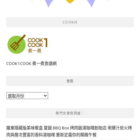
COOKIE
COOK1COOK 煮一煮食譜網
彙整
彙
整
熱門文章與頁面︰
羅東隱藏版美味餐盒 夏飯 BBQ Box 烤肉飯湯咖哩創始店 用爆汁炭火烤
肉與層次豐富的香料湯咖哩 重新定義你的精緻午餐