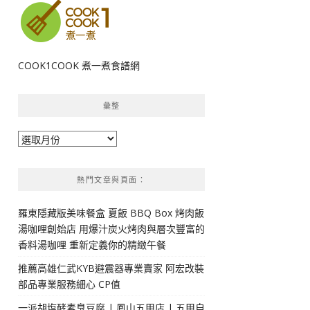
COOK1COOK 煮一煮食譜網
彙整
彙
整
熱門文章與頁面︰
羅東隱藏版美味餐盒 夏飯 BBQ Box 烤肉飯
湯咖哩創始店 用爆汁炭火烤肉與層次豐富的
香料湯咖哩 重新定義你的精緻午餐
推薦高雄仁武KYB避震器專業賣家 阿宏改裝
部品專業服務細心 CP值
一派胡塩酵素臭豆腐 | 鳳山五甲店 | 五甲自