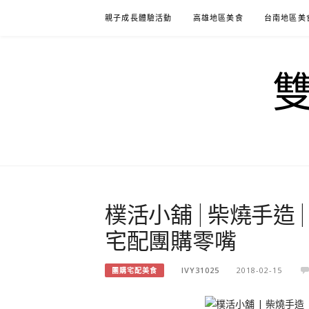
Skip
親子成長體驗活動
高雄地區美食
台南地區美
to
content
樸活小舖 | 柴燒手造 |
宅配團購零嘴
IVY31025
2018-02-15
團購宅配美食