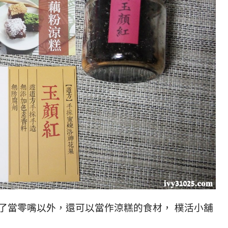
糖 除了當零嘴以外，還可以當作涼糕的食材， 樸活小舖