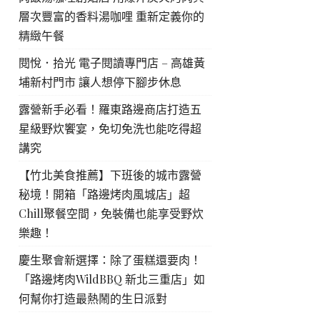
層次豐富的香料湯咖哩 重新定義你的
精緻午餐
閱悅．拾光 電子閱讀專門店 – 高雄黃
埔新村門市 讓人想停下腳步休息
露營新手必看！羅東路邊商店打造五
星級野炊饗宴，免切免洗也能吃得超
講究
【竹北美食推薦】下班後的城市露營
秘境！開箱「路邊烤肉風城店」超
Chill聚餐空間，免裝備也能享受野炊
樂趣！
慶生聚會新選擇：除了蛋糕還要肉！
「路邊烤肉WildBBQ 新北三重店」如
何幫你打造最熱鬧的生日派對