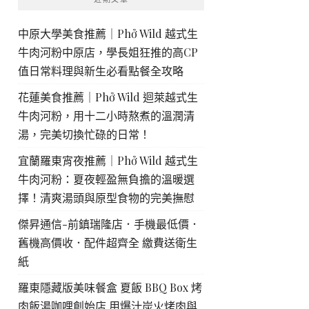
中原大學美食推薦｜Phở Wild 越式生
牛肉河粉中原店，學長姐狂推的高CP
值日常料理與新生必看點餐全攻略
花蓮美食推薦｜Phở Wild 迴萊越式生
牛肉河粉，用十二小時熬煮的溫潤清
湯，完美切換忙碌的日常！
宜蘭羅東宵夜推薦｜Phở Wild 越式生
牛肉河粉：夏夜輕盈無負擔的溫暖選
擇！清爽湯頭與原型食物的完美撫慰
傑昇通信-前鎮瑞隆店．手機最低價．
舊機高價收．配件超齊全 繳費送衛生
紙
羅東隱藏版美味餐盒 夏飯 BBQ Box 烤
肉飯湯咖哩創始店 用爆汁炭火烤肉與