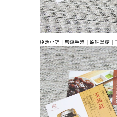
樸活小舖 | 柴燒手造 | 原味黑糖 