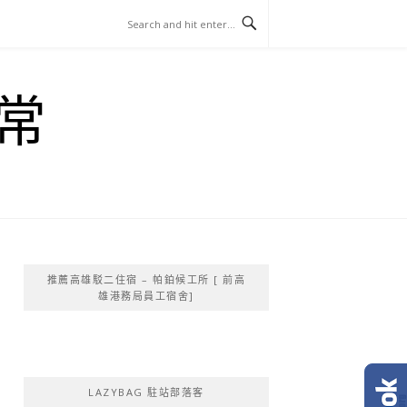
常
推薦高雄駁二住宿 – 帕鉑候工所 [ 前高
雄港務局員工宿舍]
LAZYBAG 駐站部落客