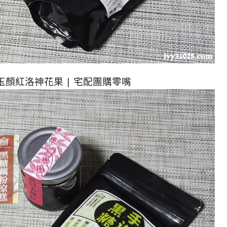
| 玉顏紅洛神花果 | 宅配團購零嘴