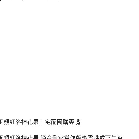
| 玉顏紅洛神花果 | 宅配團購零嘴
 | 玉顏紅洛神花果 適合全家當作飯後零嘴或下午茶