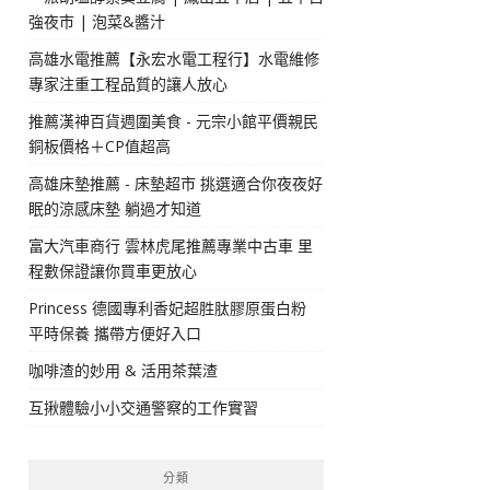
強夜市 | 泡菜&醬汁
高雄水電推薦【永宏水電工程行】水電維修
專家注重工程品質的讓人放心
推薦漢神百貨週圍美食 - 元宗小館平價親民
銅板價格＋CP值超高
高雄床墊推薦 - 床墊超市 挑選適合你夜夜好
眠的涼感床墊 躺過才知道
富大汽車商行 雲林虎尾推薦專業中古車 里
程數保證讓你買車更放心
Princess 德國專利香妃超胜肽膠原蛋白粉
平時保養 攜帶方便好入口
咖啡渣的妙用 & 活用茶葉渣
互揪體驗小小交通警察的工作實習
分類