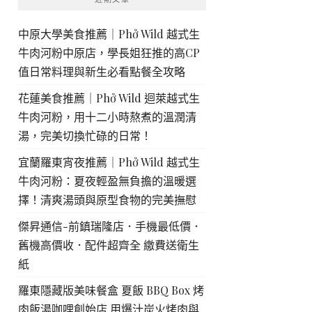
中原大學美食推薦｜Phở Wild 越式生
牛肉河粉中原店，學長姐狂推的高CP
值日常料理與新生必看點餐全攻略
花蓮美食推薦｜Phở Wild 迴萊越式生
牛肉河粉，用十二小時熬煮的溫潤清
湯，完美切換忙碌的日常！
宜蘭羅東宵夜推薦｜Phở Wild 越式生
牛肉河粉：夏夜輕盈無負擔的溫暖選
擇！清爽湯頭與原型食物的完美撫慰
傑昇通信-前鎮瑞隆店．手機最低價．
舊機高價收．配件超齊全 繳費送衛生
紙
羅東隱藏版美味餐盒 夏飯 BBQ Box 烤
肉飯湯咖哩創始店 用爆汁炭火烤肉與