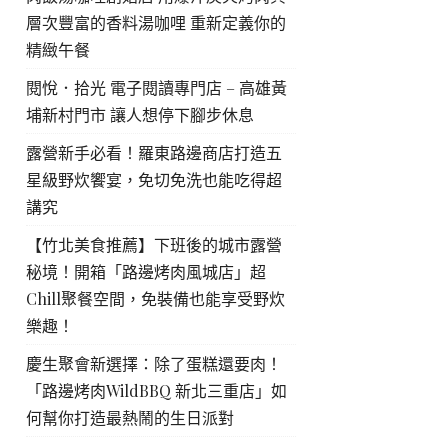
層次豐富的香料湯咖哩 重新定義你的
精緻午餐
閱悅．拾光 電子閱讀專門店 – 高雄黃
埔新村門市 讓人想停下腳步休息
露營新手必看！羅東路邊商店打造五
星級野炊饗宴，免切免洗也能吃得超
講究
【竹北美食推薦】下班後的城市露營
秘境！開箱「路邊烤肉風城店」超
Chill聚餐空間，免裝備也能享受野炊
樂趣！
慶生聚會新選擇：除了蛋糕還要肉！
「路邊烤肉WildBBQ 新北三重店」如
何幫你打造最熱鬧的生日派對