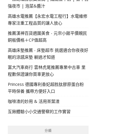
強夜市 | 泡菜&醬汁
高雄水電推薦【永宏水電工程行】水電維修
專家注重工程品質的讓人放心
推薦漢神百貨週圍美食 - 元宗小館平價親民
銅板價格＋CP值超高
高雄床墊推薦 - 床墊超市 挑選適合你夜夜好
眠的涼感床墊 躺過才知道
富大汽車商行 雲林虎尾推薦專業中古車 里
程數保證讓你買車更放心
Princess 德國專利香妃超胜肽膠原蛋白粉
平時保養 攜帶方便好入口
咖啡渣的妙用 & 活用茶葉渣
互揪體驗小小交通警察的工作實習
分類