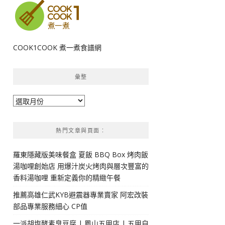
COOK1COOK 煮一煮食譜網
彙整
彙
整
熱門文章與頁面︰
羅東隱藏版美味餐盒 夏飯 BBQ Box 烤肉飯
湯咖哩創始店 用爆汁炭火烤肉與層次豐富的
香料湯咖哩 重新定義你的精緻午餐
推薦高雄仁武KYB避震器專業賣家 阿宏改裝
部品專業服務細心 CP值
一派胡塩酵素臭豆腐 | 鳳山五甲店 | 五甲自