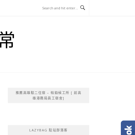
常
推薦高雄駁二住宿 – 帕鉑候工所 [ 前高
雄港務局員工宿舍]
LAZYBAG 駐站部落客