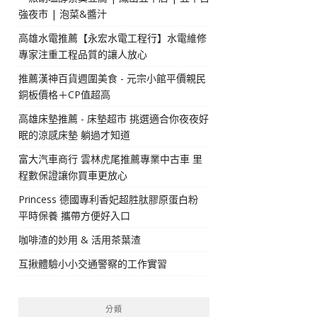
強夜市 | 泡菜&醬汁
高雄水電推薦【永宏水電工程行】水電維修
專家注重工程品質的讓人放心
推薦漢神百貨週圍美食 - 元宗小館平價親民
銅板價格＋CP值超高
高雄床墊推薦 - 床墊超市 挑選適合你夜夜好
眠的涼感床墊 躺過才知道
富大汽車商行 雲林虎尾推薦專業中古車 里
程數保證讓你買車更放心
Princess 德國專利香妃超胜肽膠原蛋白粉
平時保養 攜帶方便好入口
咖啡渣的妙用 & 活用茶葉渣
互揪體驗小小交通警察的工作實習
分類