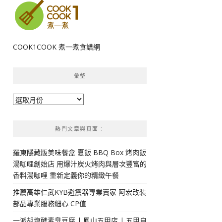
COOK1COOK 煮一煮食譜網
彙整
彙
整
熱門文章與頁面︰
羅東隱藏版美味餐盒 夏飯 BBQ Box 烤肉飯
湯咖哩創始店 用爆汁炭火烤肉與層次豐富的
香料湯咖哩 重新定義你的精緻午餐
推薦高雄仁武KYB避震器專業賣家 阿宏改裝
部品專業服務細心 CP值
一派胡塩酵素臭豆腐 | 鳳山五甲店 | 五甲自