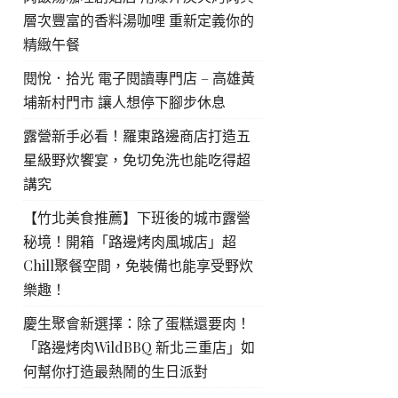
層次豐富的香料湯咖哩 重新定義你的
精緻午餐
閱悅．拾光 電子閱讀專門店 – 高雄黃
埔新村門市 讓人想停下腳步休息
露營新手必看！羅東路邊商店打造五
星級野炊饗宴，免切免洗也能吃得超
講究
【竹北美食推薦】下班後的城市露營
秘境！開箱「路邊烤肉風城店」超
Chill聚餐空間，免裝備也能享受野炊
樂趣！
慶生聚會新選擇：除了蛋糕還要肉！
「路邊烤肉WildBBQ 新北三重店」如
何幫你打造最熱鬧的生日派對