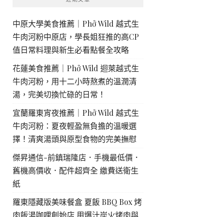
中原大學美食推薦｜Phở Wild 越式生
牛肉河粉中原店，學長姐狂推的高CP
值日常料理與新生必看點餐全攻略
花蓮美食推薦｜Phở Wild 迴萊越式生
牛肉河粉，用十二小時熬煮的溫潤清
湯，完美切換忙碌的日常！
宜蘭羅東宵夜推薦｜Phở Wild 越式生
牛肉河粉：夏夜輕盈無負擔的溫暖選
擇！清爽湯頭與原型食物的完美撫慰
傑昇通信-前鎮瑞隆店．手機最低價．
舊機高價收．配件超齊全 繳費送衛生
紙
羅東隱藏版美味餐盒 夏飯 BBQ Box 烤
肉飯湯咖哩創始店 用爆汁炭火烤肉與