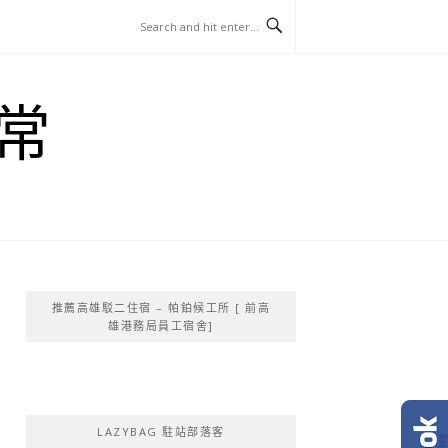
常
推薦高雄駁二住宿 – 帕鉑候工所 [ 前高
雄港務局員工宿舍]
LAZYBAG 駐站部落客