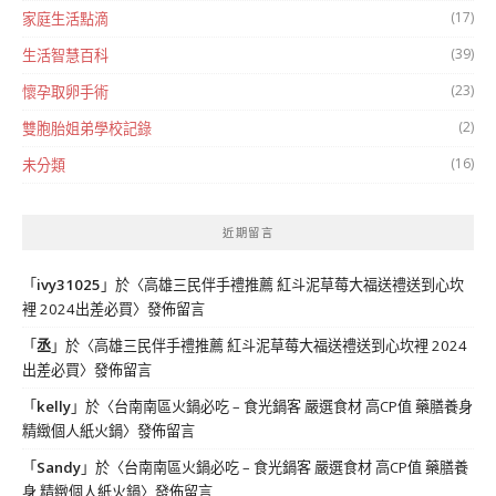
(17)
家庭生活點滴
(39)
生活智慧百科
(23)
懷孕取卵手術
(2)
雙胞胎姐弟學校記錄
(16)
未分類
近期留言
「
ivy31025
」於〈
高雄三民伴手禮推薦 紅斗泥草莓大福送禮送到心坎
裡 2024出差必買
〉發佈留言
「
丞
」於〈
高雄三民伴手禮推薦 紅斗泥草莓大福送禮送到心坎裡 2024
出差必買
〉發佈留言
「
kelly
」於〈
台南南區火鍋必吃 – 食光鍋客 嚴選食材 高CP值 藥膳養身
精緻個人紙火鍋
〉發佈留言
「
Sandy
」於〈
台南南區火鍋必吃 – 食光鍋客 嚴選食材 高CP值 藥膳養
身 精緻個人紙火鍋
〉發佈留言