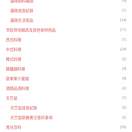
(9)
貓咪飼料罐頭
(1)
貓咪成長紀錄
(34)
貓咪生活用品
(11)
烹飪烘培鍋具及其他食材用品
(1)
西式料理
(24)
中式料理
(2)
韓式料理
(9)
鑄鐵鍋料理
(9)
蔬果果汁蜜餞
(2)
酒類品酒料理
(7)
天竺鼠
(5)
天竺鼠成長紀錄
(2)
天竺鼠飼養需注意的事項
(56)
育兒百科