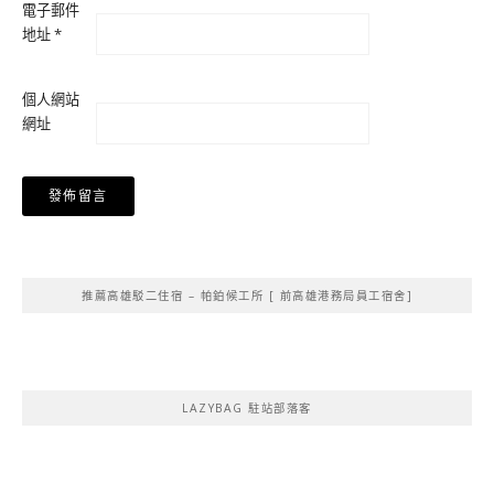
電子郵件
地址
*
個人網站
網址
Alternative:
推薦高雄駁二住宿 – 帕鉑候工所 [ 前高雄港務局員工宿舍]
LAZYBAG 駐站部落客