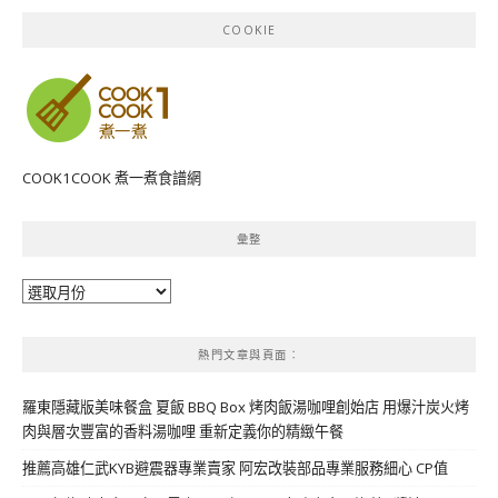
COOKIE
COOK1COOK 煮一煮食譜網
彙整
彙
整
熱門文章與頁面︰
羅東隱藏版美味餐盒 夏飯 BBQ Box 烤肉飯湯咖哩創始店 用爆汁炭火烤
肉與層次豐富的香料湯咖哩 重新定義你的精緻午餐
推薦高雄仁武KYB避震器專業賣家 阿宏改裝部品專業服務細心 CP值