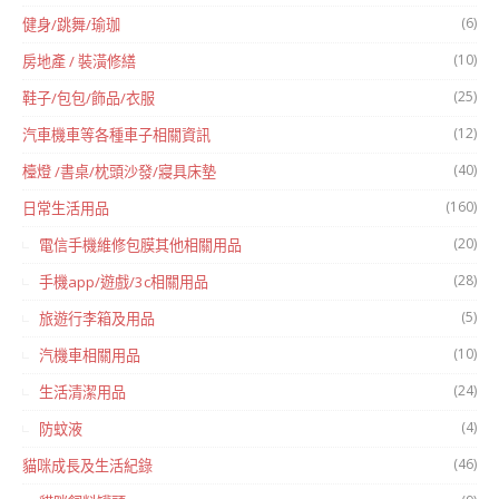
(6)
健身/跳舞/瑜珈
(10)
房地產 / 裝潢修繕
(25)
鞋子/包包/飾品/衣服
(12)
汽車機車等各種車子相關資訊
(40)
檯燈 /書桌/枕頭沙發/寢具床墊
(160)
日常生活用品
(20)
電信手機維修包膜其他相關用品
(28)
手機app/遊戲/3c相關用品
(5)
旅遊行李箱及用品
(10)
汽機車相關用品
(24)
生活清潔用品
(4)
防蚊液
(46)
貓咪成長及生活紀錄