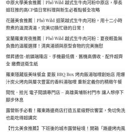
中原大學美食推薦｜Phở Wild 越式生牛肉河粉中原店，學長
姐狂推的高CP值日常料理與新生必看點餐全攻略
花蓮美食推薦｜Phở Wild 迴萊越式生牛肉河粉，用十二小時
熬煮的溫潤清湯，完美切換忙碌的日常！
宜蘭羅東宵夜推薦｜Phở Wild 越式生牛肉河粉：夏夜輕盈無
負擔的溫暖選擇！清爽湯頭與原型食物的完美撫慰
傑昇通信-前鎮瑞隆店．手機最低價．舊機高價收．配件超齊
全 繳費送衛生紙
羅東隱藏版美味餐盒 夏飯 BBQ Box 烤肉飯湯咖哩創始店 用爆
汁炭火烤肉與層次豐富的香料湯咖哩 重新定義你的精緻午餐
閱悅．拾光 電子閱讀專門店 – 高雄黃埔新村門市 讓人想停下
腳步休息
露營新手必看！羅東路邊商店打造五星級野炊饗宴，免切免洗
也能吃得超講究
【竹北美食推薦】下班後的城市露營秘境！開箱「路邊烤肉風