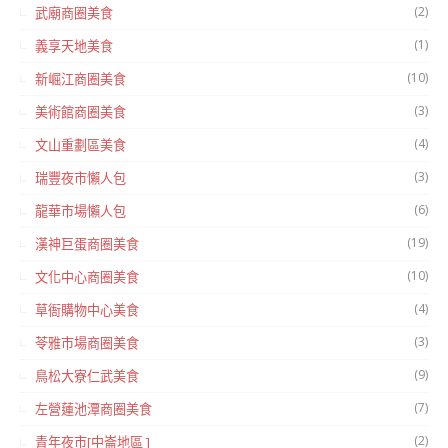
(2)
武廟商圈美食
(1)
義享天地美食
(10)
新崛江商圈美食
(3)
美術館商圈美食
(4)
文山重劃區美食
(3)
瑞豐夜市懶人包
(6)
龍華市場懶人包
(19)
漢神巨蛋商圈美食
(10)
文化中心商圈美食
(4)
草衙購物中心美食
(3)
苓雅市場商圈美食
(9)
鳥松大寮仁武美食
(7)
左營蓮池潭商圈美食
(2)
青年夜市[中崙地區 ]