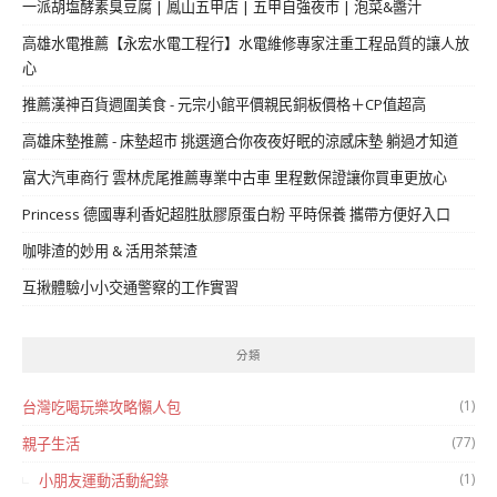
一派胡塩酵素臭豆腐 | 鳳山五甲店 | 五甲自強夜市 | 泡菜&醬汁
高雄水電推薦【永宏水電工程行】水電維修專家注重工程品質的讓人放
心
推薦漢神百貨週圍美食 - 元宗小館平價親民銅板價格＋CP值超高
高雄床墊推薦 - 床墊超市 挑選適合你夜夜好眠的涼感床墊 躺過才知道
富大汽車商行 雲林虎尾推薦專業中古車 里程數保證讓你買車更放心
Princess 德國專利香妃超胜肽膠原蛋白粉 平時保養 攜帶方便好入口
咖啡渣的妙用 & 活用茶葉渣
互揪體驗小小交通警察的工作實習
分類
(1)
台灣吃喝玩樂攻略懶人包
(77)
親子生活
(1)
小朋友運動活動紀錄