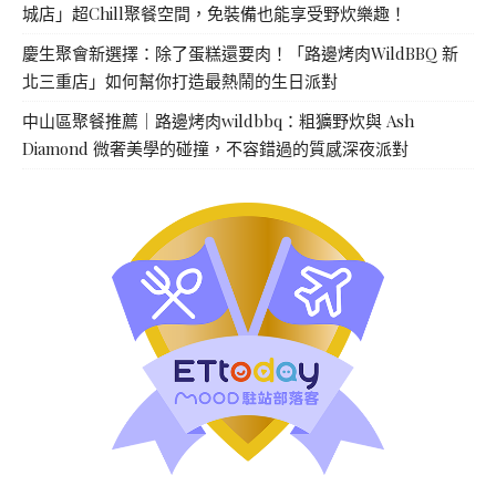
城店」超Chill聚餐空間，免裝備也能享受野炊樂趣！
慶生聚會新選擇：除了蛋糕還要肉！「路邊烤肉WildBBQ 新
北三重店」如何幫你打造最熱鬧的生日派對
中山區聚餐推薦｜路邊烤肉wildbbq：粗獷野炊與 Ash
Diamond 微奢美學的碰撞，不容錯過的質感深夜派對