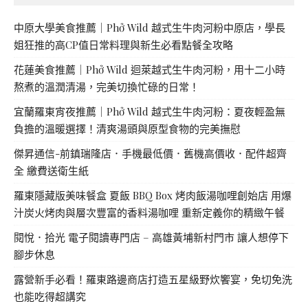
中原大學美食推薦｜Phở Wild 越式生牛肉河粉中原店，學長
姐狂推的高CP值日常料理與新生必看點餐全攻略
花蓮美食推薦｜Phở Wild 迴萊越式生牛肉河粉，用十二小時
熬煮的溫潤清湯，完美切換忙碌的日常！
宜蘭羅東宵夜推薦｜Phở Wild 越式生牛肉河粉：夏夜輕盈無
負擔的溫暖選擇！清爽湯頭與原型食物的完美撫慰
傑昇通信-前鎮瑞隆店．手機最低價．舊機高價收．配件超齊
全 繳費送衛生紙
羅東隱藏版美味餐盒 夏飯 BBQ Box 烤肉飯湯咖哩創始店 用爆
汁炭火烤肉與層次豐富的香料湯咖哩 重新定義你的精緻午餐
閱悅．拾光 電子閱讀專門店 – 高雄黃埔新村門市 讓人想停下
腳步休息
露營新手必看！羅東路邊商店打造五星級野炊饗宴，免切免洗
也能吃得超講究