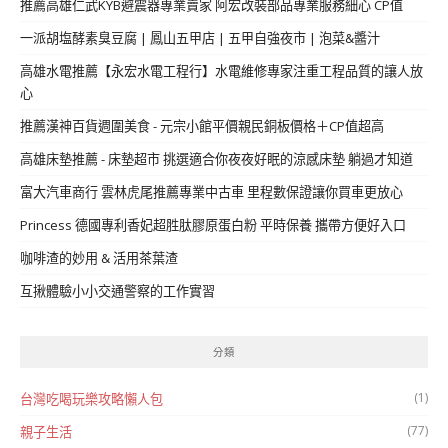
推薦高雄仁武KYB避震器專業賣家 阿宏改裝部品專業服務細心 CP值
一派胡塩酵素臭豆腐 | 鳳山五甲店 | 五甲自強夜市 | 泡菜&醬汁
高雄水電推薦【永宏水電工程行】水電維修專家注重工程品質的讓人放
心
推薦漢神百貨週圍美食 - 元宗小館平價親民銅板價格＋CP值超高
高雄床墊推薦 - 床墊超市 挑選適合你夜夜好眠的涼感床墊 躺過才知道
富大汽車商行 雲林虎尾推薦專業中古車 里程數保證讓你買車更放心
Princess 德國專利香妃超胜肽膠原蛋白粉 平時保養 攜帶方便好入口
咖啡渣的妙用 & 活用茶葉渣
互揪體驗小小交通警察的工作實習
分類
(1)
台灣吃喝玩樂攻略懶人包
(77)
親子生活