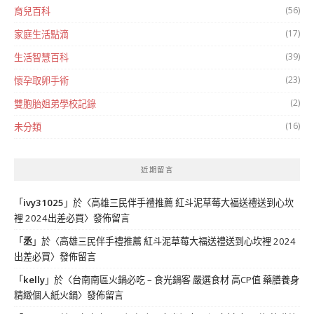
(56)
育兒百科
(17)
家庭生活點滴
(39)
生活智慧百科
(23)
懷孕取卵手術
(2)
雙胞胎姐弟學校記錄
(16)
未分類
近期留言
「
ivy31025
」於〈
高雄三民伴手禮推薦 紅斗泥草莓大福送禮送到心坎
裡 2024出差必買
〉發佈留言
「
丞
」於〈
高雄三民伴手禮推薦 紅斗泥草莓大福送禮送到心坎裡 2024
出差必買
〉發佈留言
「
kelly
」於〈
台南南區火鍋必吃 – 食光鍋客 嚴選食材 高CP值 藥膳養身
精緻個人紙火鍋
〉發佈留言