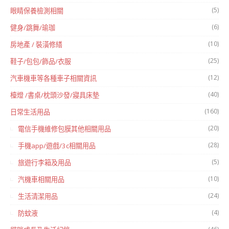
(5)
眼睛保養檢測相關
(6)
健身/跳舞/瑜珈
(10)
房地產 / 裝潢修繕
(25)
鞋子/包包/飾品/衣服
(12)
汽車機車等各種車子相關資訊
(40)
檯燈 /書桌/枕頭沙發/寢具床墊
(160)
日常生活用品
(20)
電信手機維修包膜其他相關用品
(28)
手機app/遊戲/3c相關用品
(5)
旅遊行李箱及用品
(10)
汽機車相關用品
(24)
生活清潔用品
(4)
防蚊液