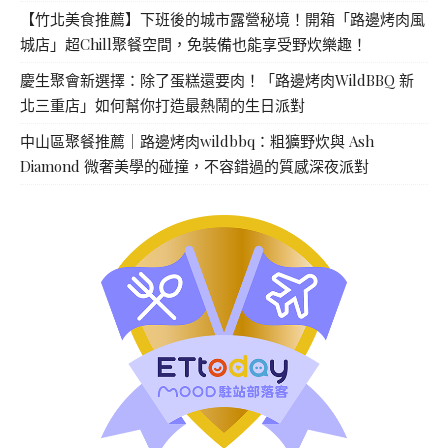
【竹北美食推薦】下班後的城市露營秘境！開箱「路邊烤肉風
城店」超Chill聚餐空間，免裝備也能享受野炊樂趣！
慶生聚會新選擇：除了蛋糕還要肉！「路邊烤肉WildBBQ 新
北三重店」如何幫你打造最熱鬧的生日派對
中山區聚餐推薦｜路邊烤肉wildbbq：粗獷野炊與 Ash
Diamond 微奢美學的碰撞，不容錯過的質感深夜派對