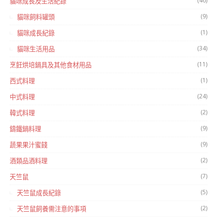
(46)
貓咪成長及生活紀錄
(9)
貓咪飼料罐頭
(1)
貓咪成長紀錄
(34)
貓咪生活用品
(11)
烹飪烘培鍋具及其他食材用品
(1)
西式料理
(24)
中式料理
(2)
韓式料理
(9)
鑄鐵鍋料理
(9)
蔬果果汁蜜餞
(2)
酒類品酒料理
(7)
天竺鼠
(5)
天竺鼠成長紀錄
(2)
天竺鼠飼養需注意的事項