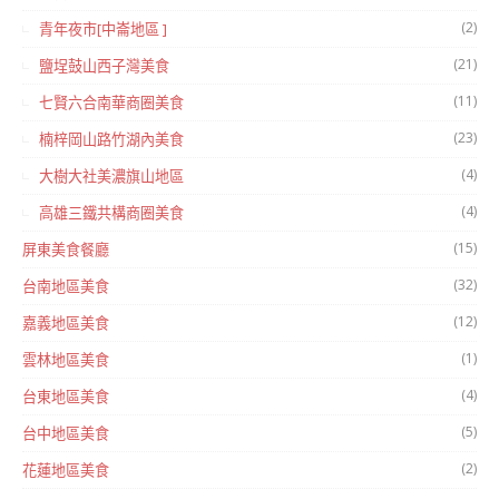
(2)
青年夜市[中崙地區 ]
(21)
鹽埕鼓山西子灣美食
(11)
七賢六合南華商圈美食
(23)
楠梓岡山路竹湖內美食
(4)
大樹大社美濃旗山地區
(4)
高雄三鐵共構商圈美食
(15)
屏東美食餐廳
(32)
台南地區美食
(12)
嘉義地區美食
(1)
雲林地區美食
(4)
台東地區美食
(5)
台中地區美食
(2)
花蓮地區美食