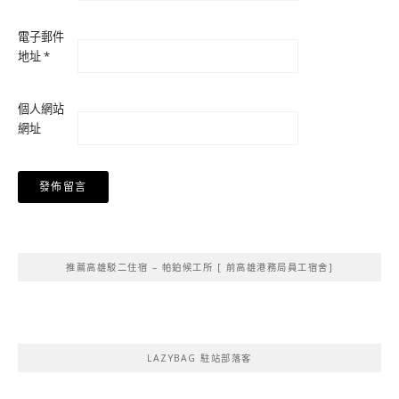
電子郵件
地址
*
個人網站
網址
Alternative:
推薦高雄駁二住宿 – 帕鉑候工所 [ 前高雄港務局員工宿舍]
LAZYBAG 駐站部落客