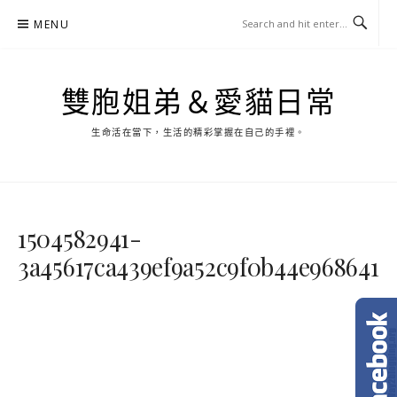
Skip
MENU
to
content
雙胞姐弟＆愛貓日常
生命活在當下，生活的精彩掌握在自己的手裡。
1504582941-
3a45617ca439ef9a52c9f0b44e968641