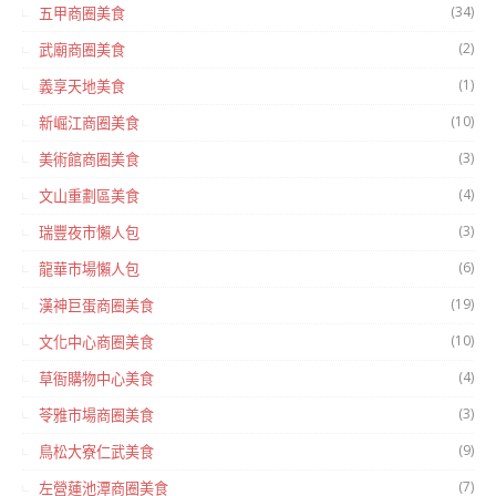
(34)
五甲商圈美食
(2)
武廟商圈美食
(1)
義享天地美食
(10)
新崛江商圈美食
(3)
美術館商圈美食
(4)
文山重劃區美食
(3)
瑞豐夜市懶人包
(6)
龍華市場懶人包
(19)
漢神巨蛋商圈美食
(10)
文化中心商圈美食
(4)
草衙購物中心美食
(3)
苓雅市場商圈美食
(9)
鳥松大寮仁武美食
(7)
左營蓮池潭商圈美食