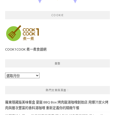
COOKIE
COOK1COOK 煮一煮食譜網
彙整
彙
整
熱門文章與頁面︰
羅東隱藏版美味餐盒 夏飯 BBQ Box 烤肉飯湯咖哩創始店 用爆汁炭火烤
肉與層次豐富的香料湯咖哩 重新定義你的精緻午餐