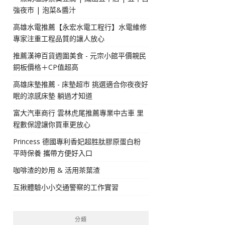
強夜市 | 泡菜&醬汁
高雄水電推薦【永宏水電工程行】水電維修
專家注重工程品質的讓人放心
推薦漢神百貨週圍美食 - 元宗小館平價親民
銅板價格＋CP值超高
高雄床墊推薦 - 床墊超市 挑選適合你夜夜好
眠的涼感床墊 躺過才知道
富大汽車商行 雲林虎尾推薦專業中古車 里
程數保證讓你買車更放心
Princess 德國專利香妃超胜肽膠原蛋白粉
平時保養 攜帶方便好入口
咖啡渣的妙用 & 活用茶葉渣
互揪體驗小小交通警察的工作實習
分類