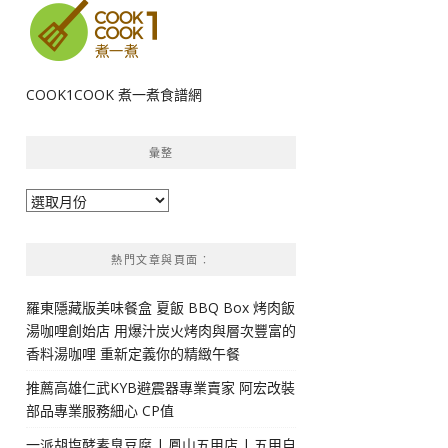
COOK1COOK 煮一煮食譜網
彙整
彙
整
熱門文章與頁面︰
羅東隱藏版美味餐盒 夏飯 BBQ Box 烤肉飯
湯咖哩創始店 用爆汁炭火烤肉與層次豐富的
香料湯咖哩 重新定義你的精緻午餐
推薦高雄仁武KYB避震器專業賣家 阿宏改裝
部品專業服務細心 CP值
一派胡塩酵素臭豆腐 | 鳳山五甲店 | 五甲自