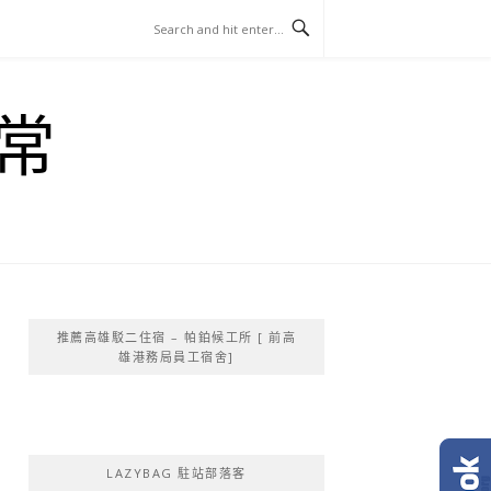
常
推薦高雄駁二住宿 – 帕鉑候工所 [ 前高
雄港務局員工宿舍]
LAZYBAG 駐站部落客