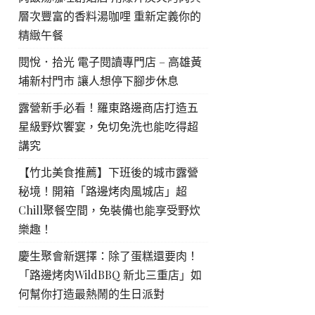
層次豐富的香料湯咖哩 重新定義你的
精緻午餐
閱悅．拾光 電子閱讀專門店 – 高雄黃
埔新村門市 讓人想停下腳步休息
露營新手必看！羅東路邊商店打造五
星級野炊饗宴，免切免洗也能吃得超
講究
【竹北美食推薦】下班後的城市露營
秘境！開箱「路邊烤肉風城店」超
Chill聚餐空間，免裝備也能享受野炊
樂趣！
慶生聚會新選擇：除了蛋糕還要肉！
「路邊烤肉WildBBQ 新北三重店」如
何幫你打造最熱鬧的生日派對