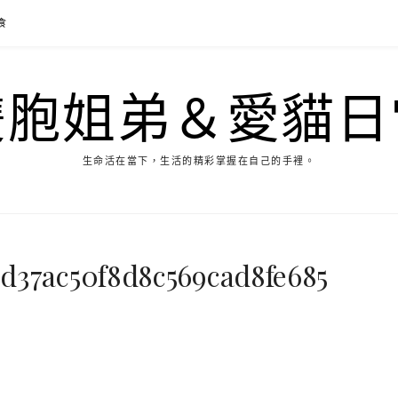
食
雙胞姐弟＆愛貓日
生命活在當下，生活的精彩掌握在自己的手裡。
d37ac50f8d8c569cad8fe685