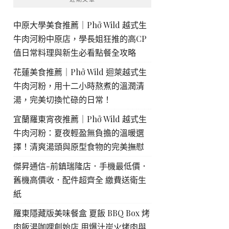
中原大學美食推薦｜Phở Wild 越式生
牛肉河粉中原店，學長姐狂推的高CP
值日常料理與新生必看點餐全攻略
花蓮美食推薦｜Phở Wild 迴萊越式生
牛肉河粉，用十二小時熬煮的溫潤清
湯，完美切換忙碌的日常！
宜蘭羅東宵夜推薦｜Phở Wild 越式生
牛肉河粉：夏夜輕盈無負擔的溫暖選
擇！清爽湯頭與原型食物的完美撫慰
傑昇通信-前鎮瑞隆店．手機最低價．
舊機高價收．配件超齊全 繳費送衛生
紙
羅東隱藏版美味餐盒 夏飯 BBQ Box 烤
肉飯湯咖哩創始店 用爆汁炭火烤肉與