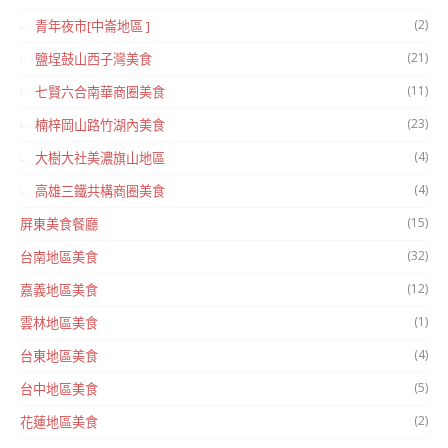
(2)
青年夜市[中崙地區 ]
(21)
鹽埕鼓山西子灣美食
(11)
七賢六合南華商圈美食
(23)
楠梓岡山路竹湖內美食
(4)
大樹大社美濃旗山地區
(4)
高雄三鐵共構商圈美食
(15)
屏東美食餐廳
(32)
台南地區美食
(12)
嘉義地區美食
(1)
雲林地區美食
(4)
台東地區美食
(5)
台中地區美食
(2)
花蓮地區美食