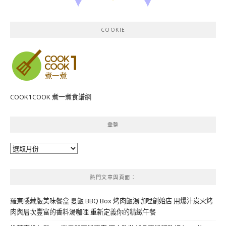
COOKIE
COOK1COOK 煮一煮食譜網
彙整
彙
整
熱門文章與頁面︰
羅東隱藏版美味餐盒 夏飯 BBQ Box 烤肉飯湯咖哩創始店 用爆汁炭火烤
肉與層次豐富的香料湯咖哩 重新定義你的精緻午餐