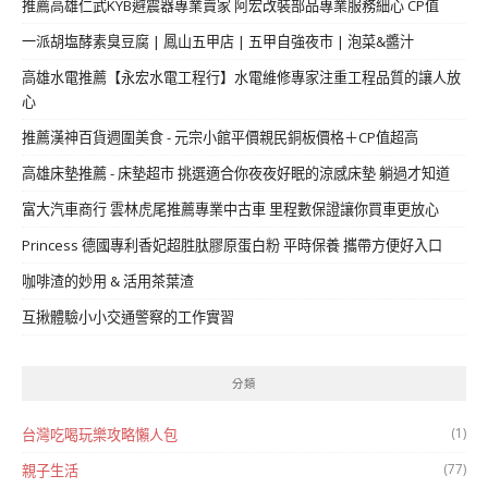
推薦高雄仁武KYB避震器專業賣家 阿宏改裝部品專業服務細心 CP值
一派胡塩酵素臭豆腐 | 鳳山五甲店 | 五甲自強夜市 | 泡菜&醬汁
高雄水電推薦【永宏水電工程行】水電維修專家注重工程品質的讓人放
心
推薦漢神百貨週圍美食 - 元宗小館平價親民銅板價格＋CP值超高
高雄床墊推薦 - 床墊超市 挑選適合你夜夜好眠的涼感床墊 躺過才知道
富大汽車商行 雲林虎尾推薦專業中古車 里程數保證讓你買車更放心
Princess 德國專利香妃超胜肽膠原蛋白粉 平時保養 攜帶方便好入口
咖啡渣的妙用 & 活用茶葉渣
互揪體驗小小交通警察的工作實習
分類
(1)
台灣吃喝玩樂攻略懶人包
(77)
親子生活