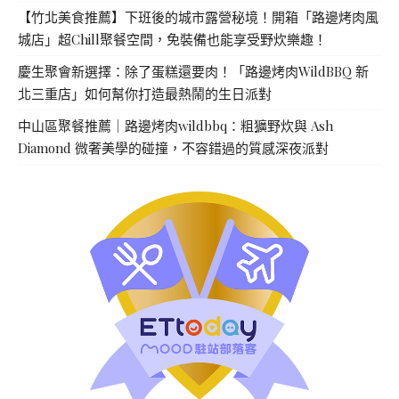
【竹北美食推薦】下班後的城市露營秘境！開箱「路邊烤肉風
城店」超Chill聚餐空間，免裝備也能享受野炊樂趣！
慶生聚會新選擇：除了蛋糕還要肉！「路邊烤肉WildBBQ 新
北三重店」如何幫你打造最熱鬧的生日派對
中山區聚餐推薦｜路邊烤肉wildbbq：粗獷野炊與 Ash
Diamond 微奢美學的碰撞，不容錯過的質感深夜派對