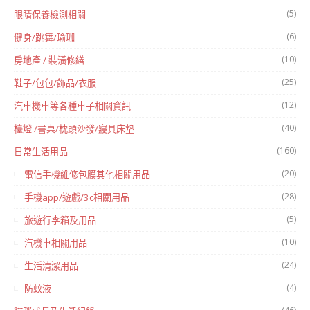
(5)
眼睛保養檢測相關
(6)
健身/跳舞/瑜珈
(10)
房地產 / 裝潢修繕
(25)
鞋子/包包/飾品/衣服
(12)
汽車機車等各種車子相關資訊
(40)
檯燈 /書桌/枕頭沙發/寢具床墊
(160)
日常生活用品
(20)
電信手機維修包膜其他相關用品
(28)
手機app/遊戲/3c相關用品
(5)
旅遊行李箱及用品
(10)
汽機車相關用品
(24)
生活清潔用品
(4)
防蚊液