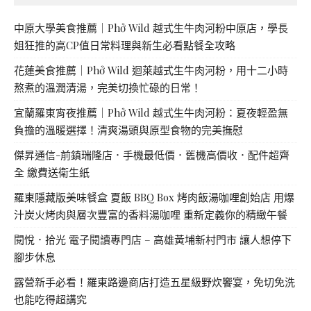
中原大學美食推薦｜Phở Wild 越式生牛肉河粉中原店，學長
姐狂推的高CP值日常料理與新生必看點餐全攻略
花蓮美食推薦｜Phở Wild 迴萊越式生牛肉河粉，用十二小時
熬煮的溫潤清湯，完美切換忙碌的日常！
宜蘭羅東宵夜推薦｜Phở Wild 越式生牛肉河粉：夏夜輕盈無
負擔的溫暖選擇！清爽湯頭與原型食物的完美撫慰
傑昇通信-前鎮瑞隆店．手機最低價．舊機高價收．配件超齊
全 繳費送衛生紙
羅東隱藏版美味餐盒 夏飯 BBQ Box 烤肉飯湯咖哩創始店 用爆
汁炭火烤肉與層次豐富的香料湯咖哩 重新定義你的精緻午餐
閱悅．拾光 電子閱讀專門店 – 高雄黃埔新村門市 讓人想停下
腳步休息
露營新手必看！羅東路邊商店打造五星級野炊饗宴，免切免洗
也能吃得超講究