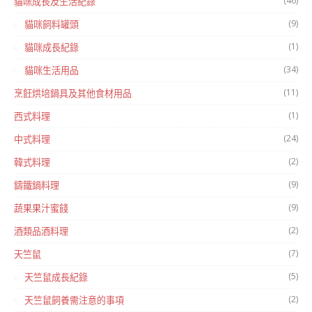
(46)
貓咪成長及生活紀錄
(9)
貓咪飼料罐頭
(1)
貓咪成長紀錄
(34)
貓咪生活用品
(11)
烹飪烘培鍋具及其他食材用品
(1)
西式料理
(24)
中式料理
(2)
韓式料理
(9)
鑄鐵鍋料理
(9)
蔬果果汁蜜餞
(2)
酒類品酒料理
(7)
天竺鼠
(5)
天竺鼠成長紀錄
(2)
天竺鼠飼養需注意的事項