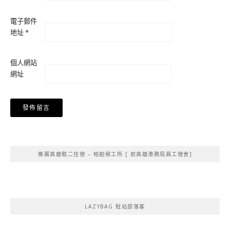
電子郵件
地址
*
個人網站
網址
Alternative:
推薦高雄駁二住宿 – 帕鉑候工所 [ 前高雄港務局員工宿舍]
LAZYBAG 駐站部落客