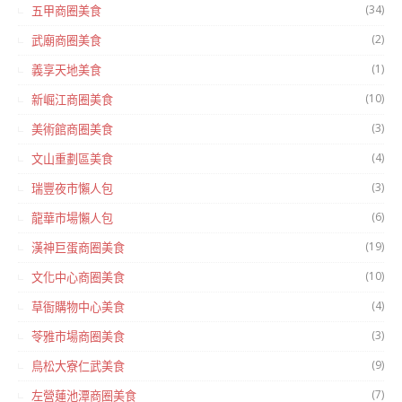
(34)
五甲商圈美食
(2)
武廟商圈美食
(1)
義享天地美食
(10)
新崛江商圈美食
(3)
美術館商圈美食
(4)
文山重劃區美食
(3)
瑞豐夜市懶人包
(6)
龍華市場懶人包
(19)
漢神巨蛋商圈美食
(10)
文化中心商圈美食
(4)
草衙購物中心美食
(3)
苓雅市場商圈美食
(9)
鳥松大寮仁武美食
(7)
左營蓮池潭商圈美食