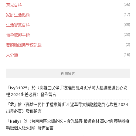
(56)
育兒百科
(17)
家庭生活點滴
(39)
生活智慧百科
(23)
懷孕取卵手術
(2)
雙胞胎姐弟學校記錄
(16)
未分類
近期留言
「
ivy31025
」於〈
高雄三民伴手禮推薦 紅斗泥草莓大福送禮送到心坎
裡 2024出差必買
〉發佈留言
「
丞
」於〈
高雄三民伴手禮推薦 紅斗泥草莓大福送禮送到心坎裡 2024
出差必買
〉發佈留言
「
kelly
」於〈
台南南區火鍋必吃 – 食光鍋客 嚴選食材 高CP值 藥膳養身
精緻個人紙火鍋
〉發佈留言