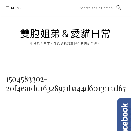
Skip
MENU
to
content
雙胞姐弟＆愛貓日常
生命活在當下，生活的精彩掌握在自己的手裡。
1504583302-
20f4ea1dd16328971ba44d601311ad67