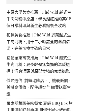
中原大學美食推薦｜Phở Wild 越式生
牛肉河粉中原店，學長姐狂推的高CP
值日常料理與新生必看點餐全攻略
花蓮美食推薦｜Phở Wild 迴萊越式生
牛肉河粉，用十二小時熬煮的溫潤清
湯，完美切換忙碌的日常！
宜蘭羅東宵夜推薦｜Phở Wild 越式生
牛肉河粉：夏夜輕盈無負擔的溫暖選
擇！清爽湯頭與原型食物的完美撫慰
傑昇通信-前鎮瑞隆店．手機最低價．
舊機高價收．配件超齊全 繳費送衛生
紙
羅東隱藏版美味餐盒 夏飯 BBQ Box 烤
肉飯湯咖哩創始店 用爆汁炭火烤肉與