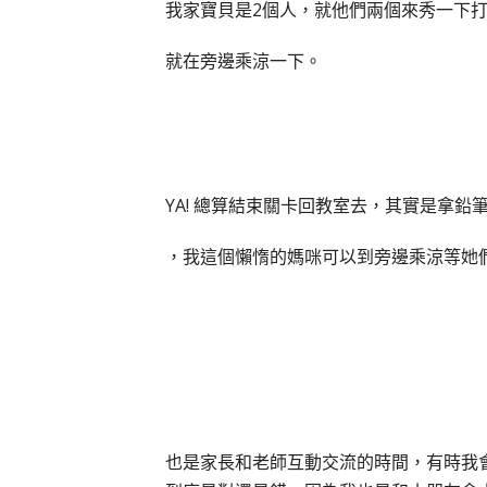
我家寶貝是2個人，就他們兩個來秀一下
就在旁邊乘涼一下。
YA! 總算結束關卡回教室去，其實是拿鉛
，我這個懶惰的媽咪可以到旁邊乘涼等她
也是家長和老師互動交流的時間，有時我