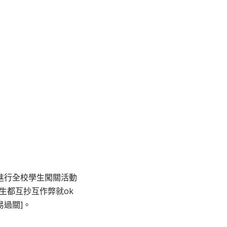
進行全校學生闖關活動
生都互抄互作弊就ok
過關]。