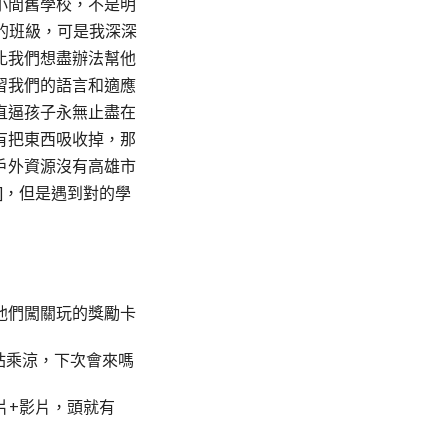
小間舊學校，不是明
鬧的班級，可是我深深
比我們想盡辦法幫他
習我們的語言和適應
直逼孩子永無止盡在
有把東西吸收掉，那
戶外資源沒有高雄市
]，但是遇到對的學
他們闖關玩的獎勵卡
站乘涼，下次會來嗎
相片+影片，頭就有