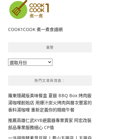
COOK1COOK 煮一煮食譜網
彙整
彙
整
熱門文章與頁面︰
羅東隱藏版美味餐盒 夏飯 BBQ Box 烤肉飯
湯咖哩創始店 用爆汁炭火烤肉與層次豐富的
香料湯咖哩 重新定義你的精緻午餐
推薦高雄仁武KYB避震器專業賣家 阿宏改裝
部品專業服務細心 CP值
一派胡塩酵素臭豆腐 | 鳳山五甲店 | 五甲自