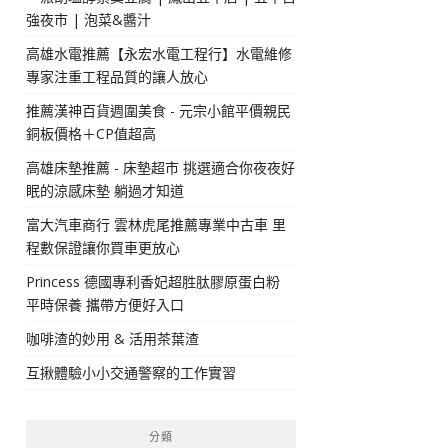
強夜市 | 泡菜&醬汁
高雄水電推薦【永宏水電工程行】水電維修
專家注重工程品質的讓人放心
推薦漢神百貨週圍美食 - 元宗小館平價親民
銅板價格＋CP值超高
高雄床墊推薦 - 床墊超市 挑選適合你夜夜好
眠的涼感床墊 躺過才知道
富大汽車商行 雲林虎尾推薦專業中古車 里
程數保證讓你買車更放心
Princess 德國專利香妃超胜肽膠原蛋白粉
平時保養 攜帶方便好入口
咖啡渣的妙用 & 活用茶葉渣
互揪體驗小小交通警察的工作實習
分類