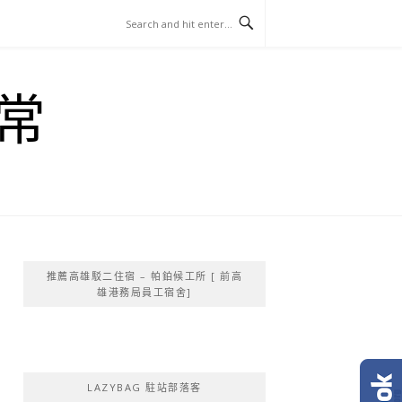
常
推薦高雄駁二住宿 – 帕鉑候工所 [ 前高
雄港務局員工宿舍]
LAZYBAG 駐站部落客