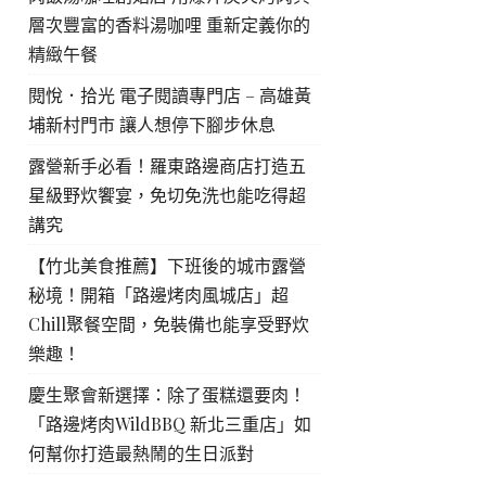
層次豐富的香料湯咖哩 重新定義你的
精緻午餐
閱悅．拾光 電子閱讀專門店 – 高雄黃
埔新村門市 讓人想停下腳步休息
露營新手必看！羅東路邊商店打造五
星級野炊饗宴，免切免洗也能吃得超
講究
【竹北美食推薦】下班後的城市露營
秘境！開箱「路邊烤肉風城店」超
Chill聚餐空間，免裝備也能享受野炊
樂趣！
慶生聚會新選擇：除了蛋糕還要肉！
「路邊烤肉WildBBQ 新北三重店」如
何幫你打造最熱鬧的生日派對