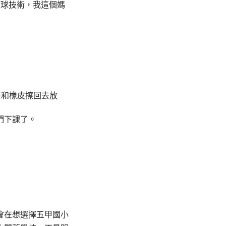
打球技術，我這個媽
筆和橡皮擦回去放
們下課了。
會在想選擇五甲國小