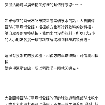
參加活動可以摸送精美好禮的超值好康悠~~~。
如果你來的時候忘記帶飲料或是礦泉水的話，
大魯閣棒
壘球打擊場博愛館
，櫃檯前方也有冷藏飲料的飲料櫃，
請自取後到櫃檯結帳，我們出門沒帶飲料，所以1大2小
的大小朋友各挑一罐飲料來解渴和到櫃檯結帳算錢。
這邊有投幣式的投籃機，和後方的桌球運動，可惜我和拔
拔
對這項運動缺缺，所以稍微喵一眼就閃邊去。
大魯閣棒壘球打擊場博愛館的保齡球軌道和保齡球比較小
，適合大小朋友都可以使用，不像一般早期看到球道比較