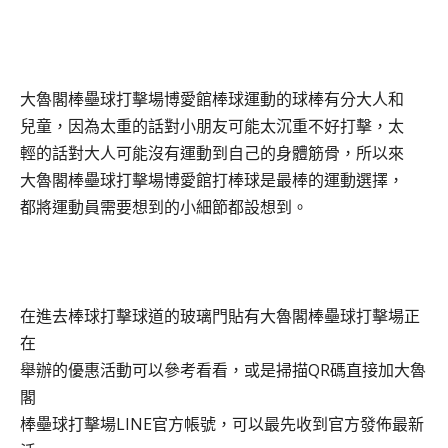
大魯閣棒壘球打擊場博愛館棒球運動的球棒有分大人和
兒童
，因為太重的話對小朋友可能太沉重不好打擊，太
輕的話對大人可能沒有運動到自己的身體筋骨，所以來
大魯閣棒壘球打擊場博愛館打棒球是最棒的運動選擇
，
都將運動員需要想到的小細節都設想到。
在進去棒球打擊球道的玻璃門貼有
大魯閣棒壘球打擊場正
在
舉辦的優惠活動可以參考看看
，或是掃描QR碼直接加
大魯
閣
棒壘球打擊場LINE官方帳號
，可以最先收到官方發佈最新