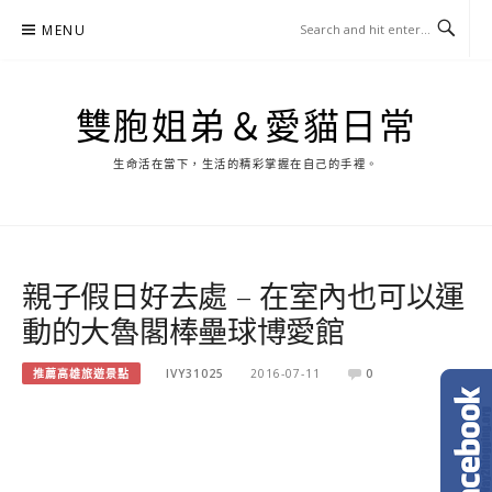
Skip
MENU
to
content
雙胞姐弟＆愛貓日常
生命活在當下，生活的精彩掌握在自己的手裡。
親子假日好去處 – 在室內也可以運
動的大魯閣棒壘球博愛館
推薦高雄旅遊景點
IVY31025
2016-07-11
0