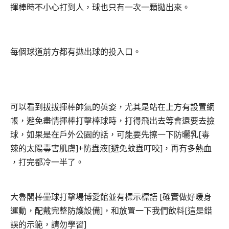
揮棒時不小心打到人，球也只有一次一顆拋出來。
每個球道前方都有拋出球的投入口。
可以看到拔拔揮棒帥氣的英姿，尤其是站在上方有設置網
帳，避免盡情揮棒打擊棒球時，打得飛出去等會還要去撿
球，如果是在戶外公園的話，可能要先擦一下防曬乳[毒
辣的太陽毒害肌膚]+防蟲液[避免蚊蟲叮咬]，再有多熱血
，打完都冷一半了。
大魯閣棒壘球打擊場博愛館並有標示標語 [確實做好暖身
運動
，配戴完整防護設備]，和放置一下我們飲料[這是錯
誤的示範，請勿學習]