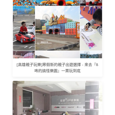
[高雄親子玩樂]寒假新的親子出遊選擇 - 來去『8
咘的搞怪樂園』一票玩到底