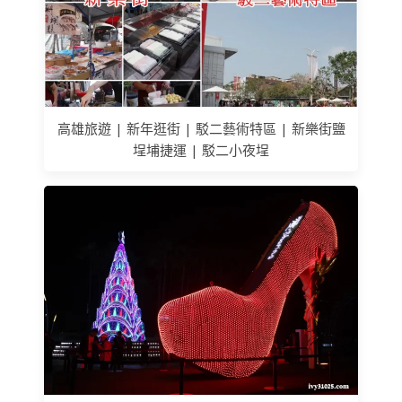
高雄旅遊 | 新年逛街 | 駁二藝術特區 | 新樂街鹽
埕埔捷運 | 駁二小夜埕