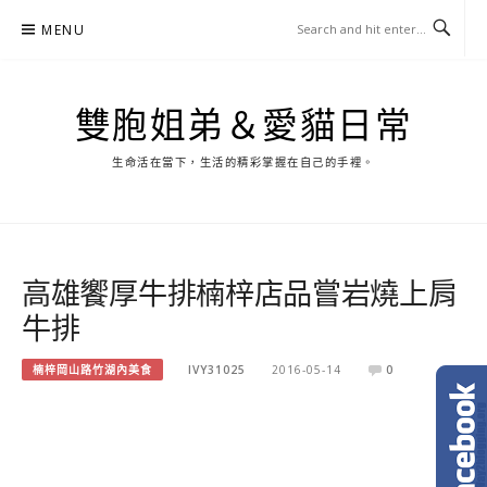
Skip
MENU
to
content
雙胞姐弟＆愛貓日常
生命活在當下，生活的精彩掌握在自己的手裡。
高雄饗厚牛排楠梓店品嘗岩燒上肩
牛排
楠梓岡山路竹湖內美食
IVY31025
2016-05-14
0