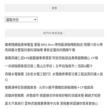
彙整
彙
整
熱門文章與頁面︰
羅東隱藏版美味餐盒 夏飯 BBQ Box 烤肉飯湯咖哩創始店 用爆汁炭火烤
肉與層次豐富的香料湯咖哩 重新定義你的精緻午餐
推薦高雄仁武KYB避震器專業賣家 阿宏改裝部品專業服務細心 CP值
一派胡塩酵素臭豆腐 | 鳳山五甲店 | 五甲自強夜市 | 泡菜&醬汁
高雄水電推薦【永宏水電工程行】水電維修專家注重工程品質的讓人放
心
推薦漢神百貨週圍美食 - 元宗小館平價親民銅板價格＋CP值超高
高雄床墊推薦 - 床墊超市 挑選適合你夜夜好眠的涼感床墊 躺過才知道
富大汽車商行 雲林虎尾推薦專業中古車 里程數保證讓你買車更放心