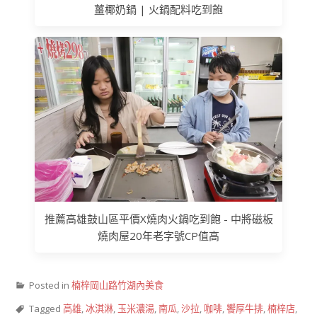
薑椰奶鍋 | 火鍋配料吃到飽
推薦高雄鼓山區平價X燒肉火鍋吃到飽 - 中將磁板
燒肉屋20年老字號CP值高
Posted in
楠梓岡山路竹湖內美食
Tagged
高雄
,
冰淇淋
,
玉米濃湯
,
南瓜
,
沙拉
,
咖啡
,
饗厚牛排
,
楠梓店
,