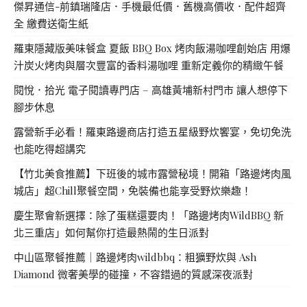
傑昇通信-前鎮瑞隆店．手機最低價．舊機高價收．配件超齊
全 繳費送衛生紙
羅東隱藏版美味餐盒 夏飯 BBQ Box 烤肉飯湯咖哩創始店 用爆
汁炭火烤肉與層次豐富的香料湯咖哩 重新定義你的精緻午餐
閱悅．拾光 電子閱讀專門店 – 高雄黃埔新村門市 讓人想停下
腳步休息
露營新手必看！羅東路邊商店打造五星級野炊饗宴，免切免洗
也能吃得超講究
【竹北美食推薦】下班後的城市露營秘境！開箱「路邊烤肉風
城店」超Chill聚餐空間，免裝備也能享受野炊樂趣！
慶生聚會新選擇：除了蛋糕還要肉！「路邊烤肉WildBBQ 新
北三重店」如何幫你打造最熱鬧的生日派對
中山區聚餐推薦｜路邊烤肉wildbbq：粗獷野炊與 Ash
Diamond 微奢美學的碰撞，不容錯過的質感深夜派對