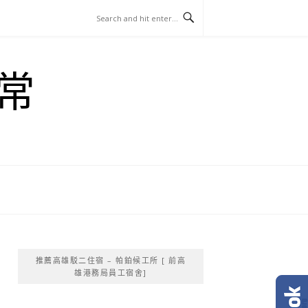
常
推薦高雄駁二住宿 – 帕鉑候工所 [ 前高
雄港務局員工宿舍]