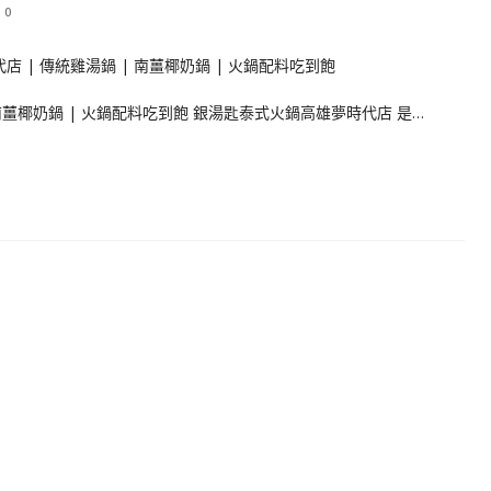
0
南薑椰奶鍋 | 火鍋配料吃到飽 銀湯匙泰式火鍋高雄夢時代店 是…