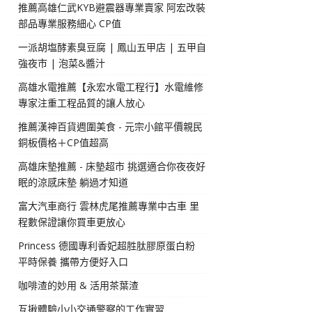
推薦高雄仁武KYB避震器專業賣家 阿宏改裝
部品專業服務細心 CP值
一派胡塩酵素臭豆腐 | 鳳山五甲店 | 五甲自
強夜市 | 泡菜&醬汁
高雄水電推薦【永宏水電工程行】水電維修
專家注重工程品質的讓人放心
推薦漢神百貨週圍美食 - 元宗小館平價親民
銅板價格＋CP值超高
高雄床墊推薦 - 床墊超市 挑選適合你夜夜好
眠的涼感床墊 躺過才知道
富大汽車商行 雲林虎尾推薦專業中古車 里
程數保證讓你買車更放心
Princess 德國專利香妃超胜肽膠原蛋白粉
平時保養 攜帶方便好入口
咖啡渣的妙用 & 活用茶葉渣
互揪體驗小小交通警察的工作實習