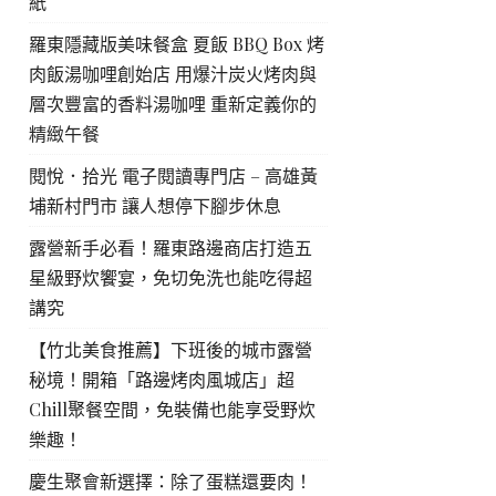
紙
羅東隱藏版美味餐盒 夏飯 BBQ Box 烤
肉飯湯咖哩創始店 用爆汁炭火烤肉與
層次豐富的香料湯咖哩 重新定義你的
精緻午餐
閱悅．拾光 電子閱讀專門店 – 高雄黃
埔新村門市 讓人想停下腳步休息
露營新手必看！羅東路邊商店打造五
星級野炊饗宴，免切免洗也能吃得超
講究
【竹北美食推薦】下班後的城市露營
秘境！開箱「路邊烤肉風城店」超
Chill聚餐空間，免裝備也能享受野炊
樂趣！
慶生聚會新選擇：除了蛋糕還要肉！