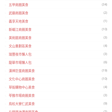
(34)
五甲商圈美食
(2)
武廟商圈美食
(1)
義享天地美食
(10)
新崛江商圈美食
(3)
美術館商圈美食
(4)
文山重劃區美食
(3)
瑞豐夜市懶人包
(6)
龍華市場懶人包
(19)
漢神巨蛋商圈美食
(10)
文化中心商圈美食
(4)
草衙購物中心美食
(3)
苓雅市場商圈美食
(9)
鳥松大寮仁武美食
(7)