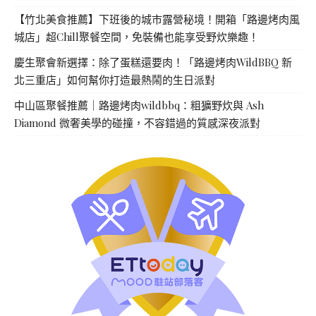
【竹北美食推薦】下班後的城市露營秘境！開箱「路邊烤肉風
城店」超Chill聚餐空間，免裝備也能享受野炊樂趣！
慶生聚會新選擇：除了蛋糕還要肉！「路邊烤肉WildBBQ 新
北三重店」如何幫你打造最熱鬧的生日派對
中山區聚餐推薦｜路邊烤肉wildbbq：粗獷野炊與 Ash
Diamond 微奢美學的碰撞，不容錯過的質感深夜派對