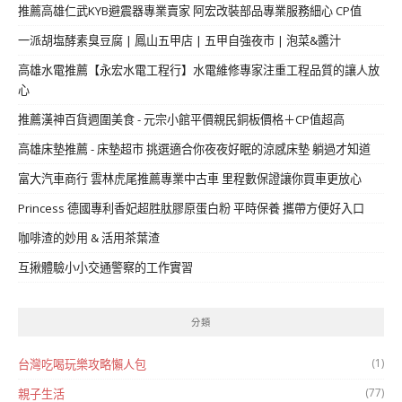
推薦高雄仁武KYB避震器專業賣家 阿宏改裝部品專業服務細心 CP值
一派胡塩酵素臭豆腐 | 鳳山五甲店 | 五甲自強夜市 | 泡菜&醬汁
高雄水電推薦【永宏水電工程行】水電維修專家注重工程品質的讓人放
心
推薦漢神百貨週圍美食 - 元宗小館平價親民銅板價格＋CP值超高
高雄床墊推薦 - 床墊超市 挑選適合你夜夜好眠的涼感床墊 躺過才知道
富大汽車商行 雲林虎尾推薦專業中古車 里程數保證讓你買車更放心
Princess 德國專利香妃超胜肽膠原蛋白粉 平時保養 攜帶方便好入口
咖啡渣的妙用 & 活用茶葉渣
互揪體驗小小交通警察的工作實習
分類
(1)
台灣吃喝玩樂攻略懶人包
(77)
親子生活