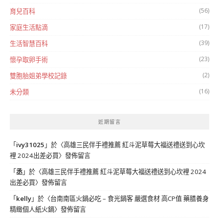
(56)
育兒百科
(17)
家庭生活點滴
(39)
生活智慧百科
(23)
懷孕取卵手術
(2)
雙胞胎姐弟學校記錄
(16)
未分類
近期留言
「
ivy31025
」於〈
高雄三民伴手禮推薦 紅斗泥草莓大福送禮送到心坎
裡 2024出差必買
〉發佈留言
「
丞
」於〈
高雄三民伴手禮推薦 紅斗泥草莓大福送禮送到心坎裡 2024
出差必買
〉發佈留言
「
kelly
」於〈
台南南區火鍋必吃 – 食光鍋客 嚴選食材 高CP值 藥膳養身
精緻個人紙火鍋
〉發佈留言