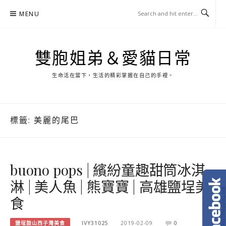
Skip
MENU
to
content
雙胞姐弟＆愛貓日常
生命活在當下，生活的精彩掌握在自己的手裡。
標籤:
美麗的尾巴
buono pops | 繽紛童趣甜筒冰淇
淋 | 美人魚 | 熊寶寶 | 高雄鹽埕美
食
鹽埕鼓山西子灣美食
IVY31025
2019-02-09
0