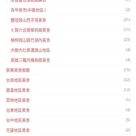
左營蓮池潭商圈美食
(2)
青年夜市[中崙地區 ]
(21)
鹽埕鼓山西子灣美食
(11)
七賢六合南華商圈美食
(23)
楠梓岡山路竹湖內美食
(4)
大樹大社美濃旗山地區
(4)
高雄三鐵共構商圈美食
(15)
屏東美食餐廳
(32)
台南地區美食
(12)
嘉義地區美食
(1)
雲林地區美食
(4)
台東地區美食
(5)
台中地區美食
(2)
花蓮地區美食