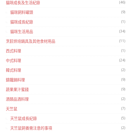
(46)
貓咪成長及生活紀錄
(9)
貓咪飼料罐頭
(1)
貓咪成長紀錄
(34)
貓咪生活用品
(11)
烹飪烘培鍋具及其他食材用品
(1)
西式料理
(24)
中式料理
(2)
韓式料理
(9)
鑄鐵鍋料理
(9)
蔬果果汁蜜餞
(2)
酒類品酒料理
(7)
天竺鼠
(5)
天竺鼠成長紀錄
(2)
天竺鼠飼養需注意的事項