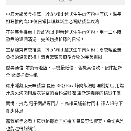
中原大學美食推薦｜Phở Wild 越式生牛肉河粉中原店，學長
姐狂推的高CP值日常料理與新生必看點餐全攻略
花蓮美食推薦｜Phở Wild 迴萊越式生牛肉河粉，用十二小時
熬煮的溫潤清湯，完美切換忙碌的日常！
宜蘭羅東宵夜推薦｜Phở Wild 越式生牛肉河粉：夏夜輕盈無
負擔的溫暖選擇！清爽湯頭與原型食物的完美撫慰
傑昇通信-前鎮瑞隆店．手機最低價．舊機高價收．配件超齊
全 繳費送衛生紙
羅東隱藏版美味餐盒 夏飯 BBQ Box 烤肉飯湯咖哩創始店 用爆
汁炭火烤肉與層次豐富的香料湯咖哩 重新定義你的精緻午餐
閱悅．拾光 電子閱讀專門店 – 高雄黃埔新村門市 讓人想停下
腳步休息
露營新手必看！羅東路邊商店打造五星級野炊饗宴，免切免洗
也能吃得超講究