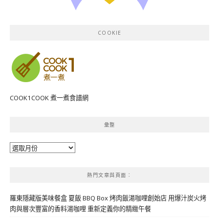
COOKIE
COOK1COOK 煮一煮食譜網
彙整
彙
整
熱門文章與頁面︰
羅東隱藏版美味餐盒 夏飯 BBQ Box 烤肉飯湯咖哩創始店 用爆汁炭火烤
肉與層次豐富的香料湯咖哩 重新定義你的精緻午餐