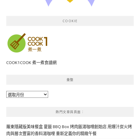
COOKIE
COOK1COOK 煮一煮食譜網
彙整
彙
整
熱門文章與頁面︰
羅東隱藏版美味餐盒 夏飯 BBQ Box 烤肉飯湯咖哩創始店 用爆汁炭火烤
肉與層次豐富的香料湯咖哩 重新定義你的精緻午餐