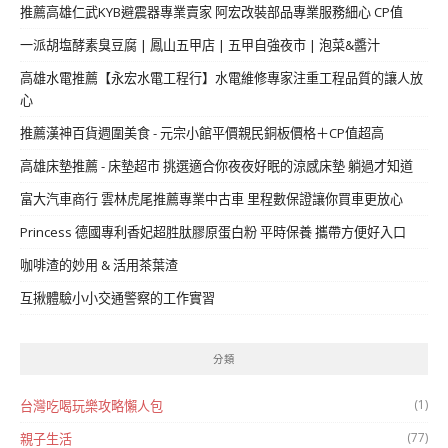
推薦高雄仁武KYB避震器專業賣家 阿宏改裝部品專業服務細心 CP值
一派胡塩酵素臭豆腐 | 鳳山五甲店 | 五甲自強夜市 | 泡菜&醬汁
高雄水電推薦【永宏水電工程行】水電維修專家注重工程品質的讓人放
心
推薦漢神百貨週圍美食 - 元宗小館平價親民銅板價格＋CP值超高
高雄床墊推薦 - 床墊超市 挑選適合你夜夜好眠的涼感床墊 躺過才知道
富大汽車商行 雲林虎尾推薦專業中古車 里程數保證讓你買車更放心
Princess 德國專利香妃超胜肽膠原蛋白粉 平時保養 攜帶方便好入口
咖啡渣的妙用 & 活用茶葉渣
互揪體驗小小交通警察的工作實習
分類
(1)
台灣吃喝玩樂攻略懶人包
(77)
親子生活