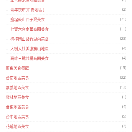
左營蓮池潭商圈美食
(2)
青年夜市[中崙地區 ]
(21)
鹽埕鼓山西子灣美食
(11)
七賢六合南華商圈美食
(23)
楠梓岡山路竹湖內美食
(4)
大樹大社美濃旗山地區
(4)
高雄三鐵共構商圈美食
(15)
屏東美食餐廳
(32)
台南地區美食
(12)
嘉義地區美食
(1)
雲林地區美食
(4)
台東地區美食
(5)
台中地區美食
(2)
花蓮地區美食