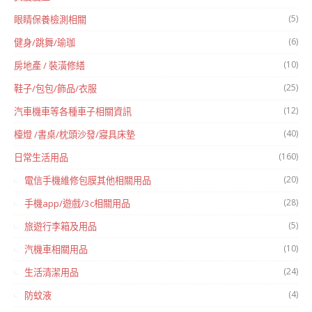
(5)
眼睛保養檢測相關
(6)
健身/跳舞/瑜珈
(10)
房地產 / 裝潢修繕
(25)
鞋子/包包/飾品/衣服
(12)
汽車機車等各種車子相關資訊
(40)
檯燈 /書桌/枕頭沙發/寢具床墊
(160)
日常生活用品
(20)
電信手機維修包膜其他相關用品
(28)
手機app/遊戲/3c相關用品
(5)
旅遊行李箱及用品
(10)
汽機車相關用品
(24)
生活清潔用品
(4)
防蚊液