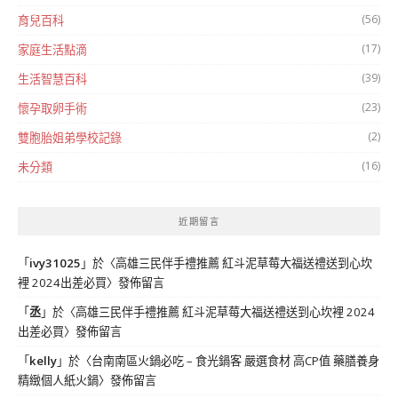
(56)
育兒百科
(17)
家庭生活點滴
(39)
生活智慧百科
(23)
懷孕取卵手術
(2)
雙胞胎姐弟學校記錄
(16)
未分類
近期留言
「
ivy31025
」於〈
高雄三民伴手禮推薦 紅斗泥草莓大福送禮送到心坎
裡 2024出差必買
〉發佈留言
「
丞
」於〈
高雄三民伴手禮推薦 紅斗泥草莓大福送禮送到心坎裡 2024
出差必買
〉發佈留言
「
kelly
」於〈
台南南區火鍋必吃 – 食光鍋客 嚴選食材 高CP值 藥膳養身
精緻個人紙火鍋
〉發佈留言