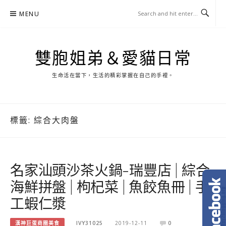
Skip
MENU
to
content
雙胞姐弟＆愛貓日常
生命活在當下，生活的精彩掌握在自己的手裡。
標籤:
綜合大肉盤
名家汕頭沙茶火鍋-瑞豐店 | 綜合
海鮮拼盤 | 枸杞菜 | 魚餃魚冊 | 手
工蝦仁漿
漢神巨蛋商圈美食
IVY31025
2019-12-11
0