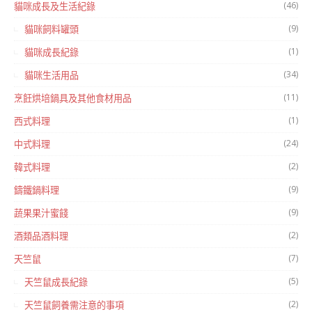
(46)
貓咪成長及生活紀錄
(9)
貓咪飼料罐頭
(1)
貓咪成長紀錄
(34)
貓咪生活用品
(11)
烹飪烘培鍋具及其他食材用品
(1)
西式料理
(24)
中式料理
(2)
韓式料理
(9)
鑄鐵鍋料理
(9)
蔬果果汁蜜餞
(2)
酒類品酒料理
(7)
天竺鼠
(5)
天竺鼠成長紀錄
(2)
天竺鼠飼養需注意的事項