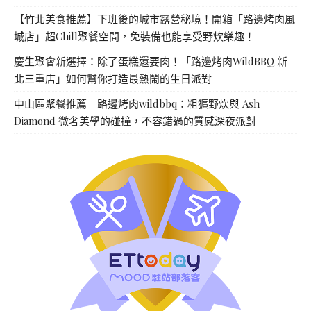
【竹北美食推薦】下班後的城市露營秘境！開箱「路邊烤肉風
城店」超Chill聚餐空間，免裝備也能享受野炊樂趣！
慶生聚會新選擇：除了蛋糕還要肉！「路邊烤肉WildBBQ 新
北三重店」如何幫你打造最熱鬧的生日派對
中山區聚餐推薦｜路邊烤肉wildbbq：粗獷野炊與 Ash
Diamond 微奢美學的碰撞，不容錯過的質感深夜派對