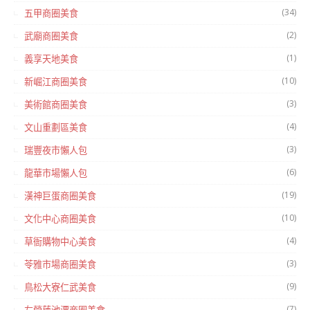
(34)
五甲商圈美食
(2)
武廟商圈美食
(1)
義享天地美食
(10)
新崛江商圈美食
(3)
美術館商圈美食
(4)
文山重劃區美食
(3)
瑞豐夜市懶人包
(6)
龍華市場懶人包
(19)
漢神巨蛋商圈美食
(10)
文化中心商圈美食
(4)
草衙購物中心美食
(3)
苓雅市場商圈美食
(9)
鳥松大寮仁武美食
(7)