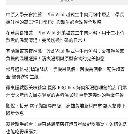
中原大學美食推薦｜Phở Wild 越式生牛肉河粉中原店，學長
姐狂推的高CP值日常料理與新生必看點餐全攻略
花蓮美食推薦｜Phở Wild 迴萊越式生牛肉河粉，用十二小時
熬煮的溫潤清湯，完美切換忙碌的日常！
宜蘭羅東宵夜推薦｜Phở Wild 越式生牛肉河粉：夏夜輕盈無
負擔的溫暖選擇！清爽湯頭與原型食物的完美撫慰
傑昇通信-前鎮瑞隆店．手機最低價．舊機高價收．配件超齊
全 繳費送衛生紙
羅東隱藏版美味餐盒 夏飯 BBQ Box 烤肉飯湯咖哩創始店 用爆
汁炭火烤肉與層次豐富的香料湯咖哩 重新定義你的精緻午餐
閱悅．拾光 電子閱讀專門店 – 高雄黃埔新村門市 讓人想停下
腳步休息
露營新手必看！羅東路邊商店打造五星級野炊饗宴，免切免洗
也能吃得超講究