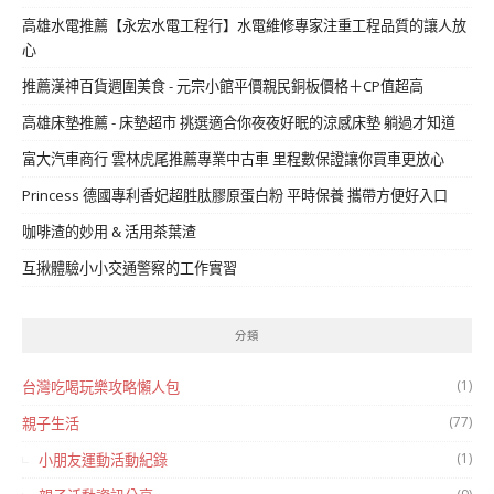
高雄水電推薦【永宏水電工程行】水電維修專家注重工程品質的讓人放
心
推薦漢神百貨週圍美食 - 元宗小館平價親民銅板價格＋CP值超高
高雄床墊推薦 - 床墊超市 挑選適合你夜夜好眠的涼感床墊 躺過才知道
富大汽車商行 雲林虎尾推薦專業中古車 里程數保證讓你買車更放心
Princess 德國專利香妃超胜肽膠原蛋白粉 平時保養 攜帶方便好入口
咖啡渣的妙用 & 活用茶葉渣
互揪體驗小小交通警察的工作實習
分類
(1)
台灣吃喝玩樂攻略懶人包
(77)
親子生活
(1)
小朋友運動活動紀錄