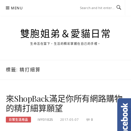
Skip
MENU
to
content
雙胞姐弟＆愛貓日常
生命活在當下，生活的精彩掌握在自己的手裡。
標籤:
精打細算
來ShopBack滿足你所有網路購物
的精打細算願望
日常生活用品
IVY31025
2017-05-07
0