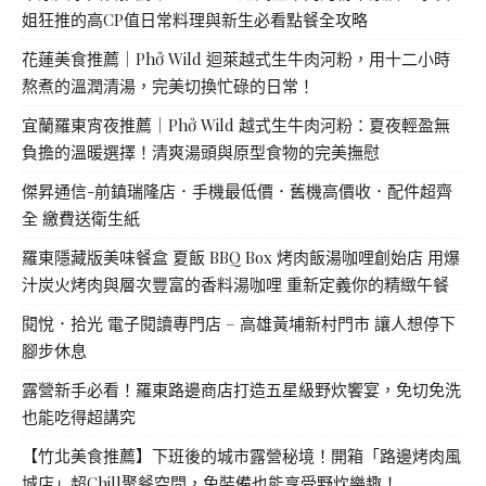
姐狂推的高CP值日常料理與新生必看點餐全攻略
花蓮美食推薦｜Phở Wild 迴萊越式生牛肉河粉，用十二小時
熬煮的溫潤清湯，完美切換忙碌的日常！
宜蘭羅東宵夜推薦｜Phở Wild 越式生牛肉河粉：夏夜輕盈無
負擔的溫暖選擇！清爽湯頭與原型食物的完美撫慰
傑昇通信-前鎮瑞隆店．手機最低價．舊機高價收．配件超齊
全 繳費送衛生紙
羅東隱藏版美味餐盒 夏飯 BBQ Box 烤肉飯湯咖哩創始店 用爆
汁炭火烤肉與層次豐富的香料湯咖哩 重新定義你的精緻午餐
閱悅．拾光 電子閱讀專門店 – 高雄黃埔新村門市 讓人想停下
腳步休息
露營新手必看！羅東路邊商店打造五星級野炊饗宴，免切免洗
也能吃得超講究
【竹北美食推薦】下班後的城市露營秘境！開箱「路邊烤肉風
城店」超Chill聚餐空間，免裝備也能享受野炊樂趣！