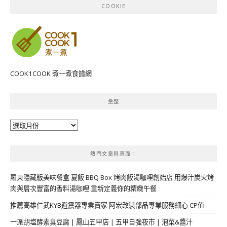
COOKIE
COOK1COOK 煮一煮食譜網
彙整
彙
整
熱門文章與頁面︰
羅東隱藏版美味餐盒 夏飯 BBQ Box 烤肉飯湯咖哩創始店 用爆汁炭火烤
肉與層次豐富的香料湯咖哩 重新定義你的精緻午餐
推薦高雄仁武KYB避震器專業賣家 阿宏改裝部品專業服務細心 CP值
一派胡塩酵素臭豆腐 | 鳳山五甲店 | 五甲自強夜市 | 泡菜&醬汁