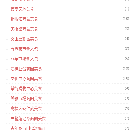
(1)
義享天地美食
(10)
新崛江商圈美食
(3)
美術館商圈美食
(4)
文山重劃區美食
(3)
瑞豐夜市懶人包
(6)
龍華市場懶人包
(19)
漢神巨蛋商圈美食
(10)
文化中心商圈美食
(4)
草衙購物中心美食
(3)
苓雅市場商圈美食
(9)
鳥松大寮仁武美食
(7)
左營蓮池潭商圈美食
(2)
青年夜市[中崙地區 ]