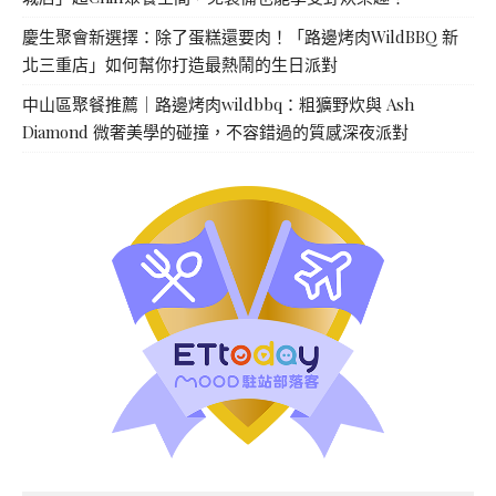
慶生聚會新選擇：除了蛋糕還要肉！「路邊烤肉WildBBQ 新
北三重店」如何幫你打造最熱鬧的生日派對
中山區聚餐推薦｜路邊烤肉wildbbq：粗獷野炊與 Ash
Diamond 微奢美學的碰撞，不容錯過的質感深夜派對