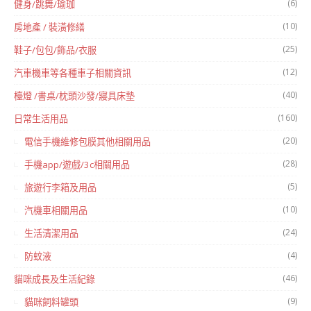
(6)
健身/跳舞/瑜珈
(10)
房地產 / 裝潢修繕
(25)
鞋子/包包/飾品/衣服
(12)
汽車機車等各種車子相關資訊
(40)
檯燈 /書桌/枕頭沙發/寢具床墊
(160)
日常生活用品
(20)
電信手機維修包膜其他相關用品
(28)
手機app/遊戲/3c相關用品
(5)
旅遊行李箱及用品
(10)
汽機車相關用品
(24)
生活清潔用品
(4)
防蚊液
(46)
貓咪成長及生活紀錄
(9)
貓咪飼料罐頭