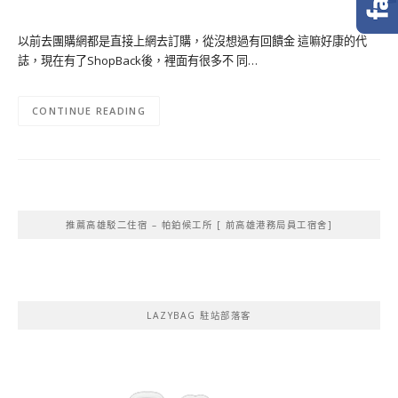
以前去團購網都是直接上網去訂購，從沒想過有回饋金 這嘛好康的代
誌，現在有了ShopBack後，裡面有很多不 同…
CONTINUE READING
推薦高雄駁二住宿 – 帕鉑候工所 [ 前高雄港務局員工宿舍]
LAZYBAG 駐站部落客