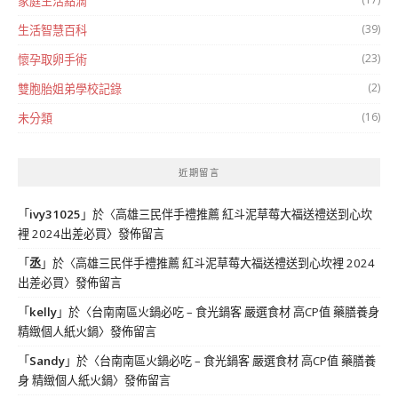
家庭生活點滴
(39)
生活智慧百科
(23)
懷孕取卵手術
(2)
雙胞胎姐弟學校記錄
(16)
未分類
近期留言
「
ivy31025
」於〈
高雄三民伴手禮推薦 紅斗泥草莓大福送禮送到心坎
裡 2024出差必買
〉發佈留言
「
丞
」於〈
高雄三民伴手禮推薦 紅斗泥草莓大福送禮送到心坎裡 2024
出差必買
〉發佈留言
「
kelly
」於〈
台南南區火鍋必吃 – 食光鍋客 嚴選食材 高CP值 藥膳養身
精緻個人紙火鍋
〉發佈留言
「
Sandy
」於〈
台南南區火鍋必吃 – 食光鍋客 嚴選食材 高CP值 藥膳養
身 精緻個人紙火鍋
〉發佈留言