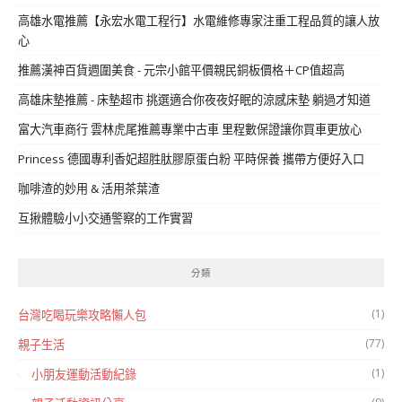
高雄水電推薦【永宏水電工程行】水電維修專家注重工程品質的讓人放
心
推薦漢神百貨週圍美食 - 元宗小館平價親民銅板價格＋CP值超高
高雄床墊推薦 - 床墊超市 挑選適合你夜夜好眠的涼感床墊 躺過才知道
富大汽車商行 雲林虎尾推薦專業中古車 里程數保證讓你買車更放心
Princess 德國專利香妃超胜肽膠原蛋白粉 平時保養 攜帶方便好入口
咖啡渣的妙用 & 活用茶葉渣
互揪體驗小小交通警察的工作實習
分類
(1)
台灣吃喝玩樂攻略懶人包
(77)
親子生活
(1)
小朋友運動活動紀錄