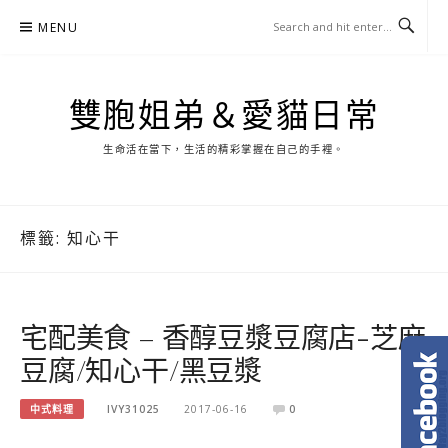
Skip
MENU
to
content
雙胞姐弟＆愛貓日常
生命活在當下，生活的精彩掌握在自己的手裡。
標籤:
知心干
宅配美食 – 香醇豆漿豆腐店-芝麻
豆腐/知心干/黑豆漿
中式料理
IVY31025
2017-06-16
0