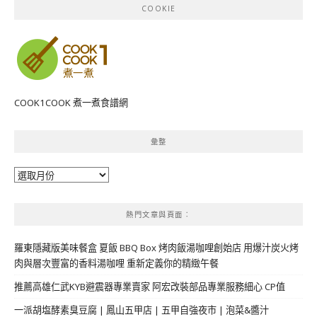
COOKIE
COOK1COOK 煮一煮食譜網
彙整
彙
整
熱門文章與頁面︰
羅東隱藏版美味餐盒 夏飯 BBQ Box 烤肉飯湯咖哩創始店 用爆汁炭火烤
肉與層次豐富的香料湯咖哩 重新定義你的精緻午餐
推薦高雄仁武KYB避震器專業賣家 阿宏改裝部品專業服務細心 CP值
一派胡塩酵素臭豆腐 | 鳳山五甲店 | 五甲自強夜市 | 泡菜&醬汁