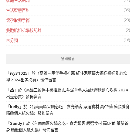
家庭生活點滴
(39)
生活智慧百科
(23)
懷孕取卵手術
(2)
雙胞胎姐弟學校記錄
(16)
未分類
近期留言
「
ivy31025
」於〈
高雄三民伴手禮推薦 紅斗泥草莓大福送禮送到心坎
裡 2024出差必買
〉發佈留言
「
丞
」於〈
高雄三民伴手禮推薦 紅斗泥草莓大福送禮送到心坎裡 2024
出差必買
〉發佈留言
「
kelly
」於〈
台南南區火鍋必吃 – 食光鍋客 嚴選食材 高CP值 藥膳養身
精緻個人紙火鍋
〉發佈留言
「
Sandy
」於〈
台南南區火鍋必吃 – 食光鍋客 嚴選食材 高CP值 藥膳養
身 精緻個人紙火鍋
〉發佈留言