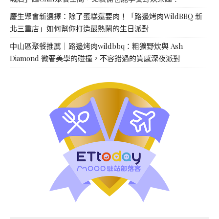
慶生聚會新選擇：除了蛋糕還要肉！「路邊烤肉WildBBQ 新
北三重店」如何幫你打造最熱鬧的生日派對
中山區聚餐推薦｜路邊烤肉wildbbq：粗獷野炊與 Ash
Diamond 微奢美學的碰撞，不容錯過的質感深夜派對