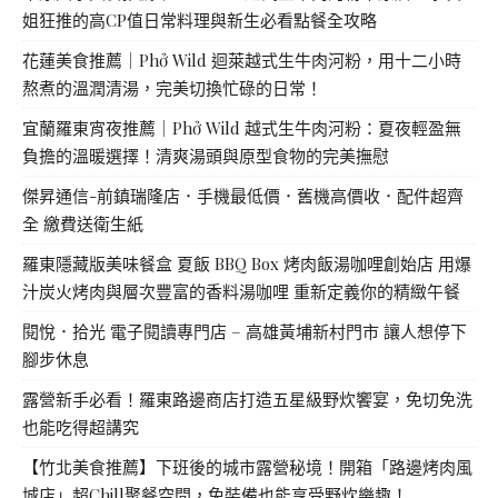
姐狂推的高CP值日常料理與新生必看點餐全攻略
花蓮美食推薦｜Phở Wild 迴萊越式生牛肉河粉，用十二小時
熬煮的溫潤清湯，完美切換忙碌的日常！
宜蘭羅東宵夜推薦｜Phở Wild 越式生牛肉河粉：夏夜輕盈無
負擔的溫暖選擇！清爽湯頭與原型食物的完美撫慰
傑昇通信-前鎮瑞隆店．手機最低價．舊機高價收．配件超齊
全 繳費送衛生紙
羅東隱藏版美味餐盒 夏飯 BBQ Box 烤肉飯湯咖哩創始店 用爆
汁炭火烤肉與層次豐富的香料湯咖哩 重新定義你的精緻午餐
閱悅．拾光 電子閱讀專門店 – 高雄黃埔新村門市 讓人想停下
腳步休息
露營新手必看！羅東路邊商店打造五星級野炊饗宴，免切免洗
也能吃得超講究
【竹北美食推薦】下班後的城市露營秘境！開箱「路邊烤肉風
城店」超Chill聚餐空間，免裝備也能享受野炊樂趣！