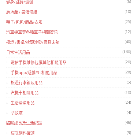
(6)
健身/跳舞/瑜珈
(10)
房地產 / 裝潢修繕
(25)
鞋子/包包/飾品/衣服
(12)
汽車機車等各種車子相關資訊
(40)
檯燈 /書桌/枕頭沙發/寢具床墊
(160)
日常生活用品
(20)
電信手機維修包膜其他相關用品
(28)
手機app/遊戲/3c相關用品
(5)
旅遊行李箱及用品
(10)
汽機車相關用品
(24)
生活清潔用品
(4)
防蚊液
(46)
貓咪成長及生活紀錄
(9)
貓咪飼料罐頭