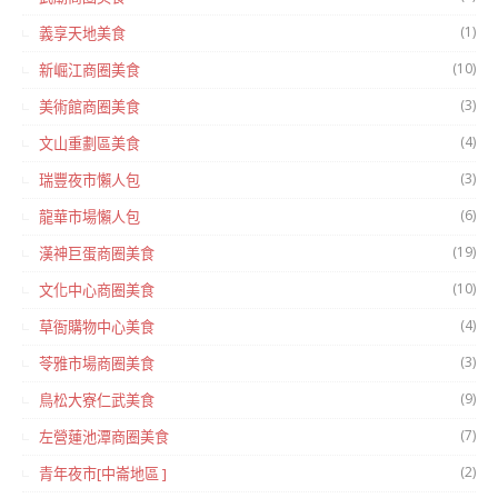
(1)
義享天地美食
(10)
新崛江商圈美食
(3)
美術館商圈美食
(4)
文山重劃區美食
(3)
瑞豐夜市懶人包
(6)
龍華市場懶人包
(19)
漢神巨蛋商圈美食
(10)
文化中心商圈美食
(4)
草衙購物中心美食
(3)
苓雅市場商圈美食
(9)
鳥松大寮仁武美食
(7)
左營蓮池潭商圈美食
(2)
青年夜市[中崙地區 ]