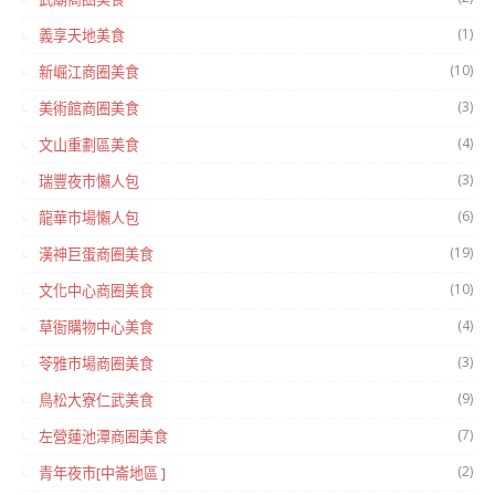
(1)
義享天地美食
(10)
新崛江商圈美食
(3)
美術館商圈美食
(4)
文山重劃區美食
(3)
瑞豐夜市懶人包
(6)
龍華市場懶人包
(19)
漢神巨蛋商圈美食
(10)
文化中心商圈美食
(4)
草衙購物中心美食
(3)
苓雅市場商圈美食
(9)
鳥松大寮仁武美食
(7)
左營蓮池潭商圈美食
(2)
青年夜市[中崙地區 ]