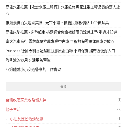
高雄水電推薦【永宏水電工程行】水電維修專家注重工程品質的讓人放
心
推薦漢神百貨週圍美食 - 元宗小館平價親民銅板價格＋CP值超高
高雄床墊推薦 - 床墊超市 挑選適合你夜夜好眠的涼感床墊 躺過才知道
富大汽車商行 雲林虎尾推薦專業中古車 里程數保證讓你買車更放心
Princess 德國專利香妃超胜肽膠原蛋白粉 平時保養 攜帶方便好入口
咖啡渣的妙用 & 活用茶葉渣
互揪體驗小小交通警察的工作實習
分類
(1)
台灣吃喝玩樂攻略懶人包
(77)
親子生活
(1)
小朋友運動活動紀錄