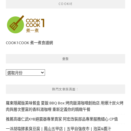
COOKIE
COOK1COOK 煮一煮食譜網
彙整
彙
整
熱門文章與頁面︰
羅東隱藏版美味餐盒 夏飯 BBQ Box 烤肉飯湯咖哩創始店 用爆汁炭火烤
肉與層次豐富的香料湯咖哩 重新定義你的精緻午餐
推薦高雄仁武KYB避震器專業賣家 阿宏改裝部品專業服務細心 CP值
一派胡塩酵素臭豆腐 | 鳳山五甲店 | 五甲自強夜市 | 泡菜&醬汁