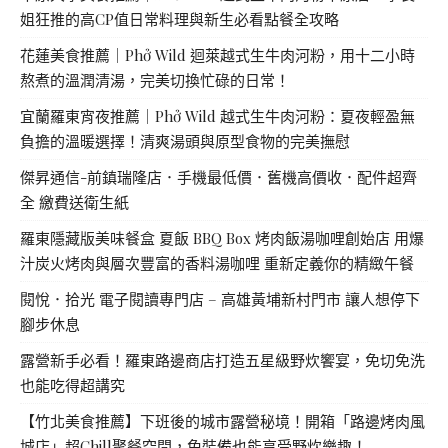
姐狂推的高CP值日常料理與新生必看點餐全攻略
花蓮美食推薦｜Phở Wild 迴萊越式生牛肉河粉，用十二小時
熬煮的溫潤清湯，完美切換忙碌的日常！
宜蘭羅東宵夜推薦｜Phở Wild 越式生牛肉河粉：夏夜輕盈無
負擔的溫暖選擇！清爽湯頭與原型食物的完美撫慰
傑昇通信-前鎮瑞隆店．手機最低價．舊機高價收．配件超齊
全 繳費送衛生紙
羅東隱藏版美味餐盒 夏飯 BBQ Box 烤肉飯湯咖哩創始店 用爆
汁炭火烤肉與層次豐富的香料湯咖哩 重新定義你的精緻午餐
閱悅．拾光 電子閱讀專門店 – 高雄黃埔新村門市 讓人想停下
腳步休息
露營新手必看！羅東路邊商店打造五星級野炊饗宴，免切免洗
也能吃得超講究
【竹北美食推薦】下班後的城市露營秘境！開箱「路邊烤肉風
城店」超Chill聚餐空間，免裝備也能享受野炊樂趣！