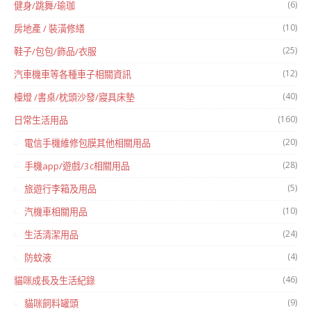
(6)
健身/跳舞/瑜珈
(10)
房地產 / 裝潢修繕
(25)
鞋子/包包/飾品/衣服
(12)
汽車機車等各種車子相關資訊
(40)
檯燈 /書桌/枕頭沙發/寢具床墊
(160)
日常生活用品
(20)
電信手機維修包膜其他相關用品
(28)
手機app/遊戲/3c相關用品
(5)
旅遊行李箱及用品
(10)
汽機車相關用品
(24)
生活清潔用品
(4)
防蚊液
(46)
貓咪成長及生活紀錄
(9)
貓咪飼料罐頭