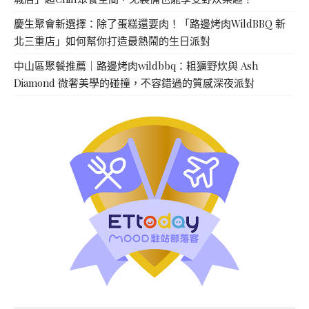
慶生聚會新選擇：除了蛋糕還要肉！「路邊烤肉WildBBQ 新
北三重店」如何幫你打造最熱鬧的生日派對
中山區聚餐推薦｜路邊烤肉wildbbq：粗獷野炊與 Ash
Diamond 微奢美學的碰撞，不容錯過的質感深夜派對