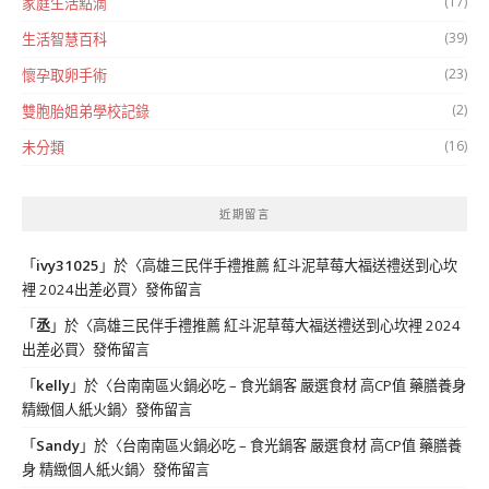
(17)
家庭生活點滴
(39)
生活智慧百科
(23)
懷孕取卵手術
(2)
雙胞胎姐弟學校記錄
(16)
未分類
近期留言
「
ivy31025
」於〈
高雄三民伴手禮推薦 紅斗泥草莓大福送禮送到心坎
裡 2024出差必買
〉發佈留言
「
丞
」於〈
高雄三民伴手禮推薦 紅斗泥草莓大福送禮送到心坎裡 2024
出差必買
〉發佈留言
「
kelly
」於〈
台南南區火鍋必吃 – 食光鍋客 嚴選食材 高CP值 藥膳養身
精緻個人紙火鍋
〉發佈留言
「
Sandy
」於〈
台南南區火鍋必吃 – 食光鍋客 嚴選食材 高CP值 藥膳養
身 精緻個人紙火鍋
〉發佈留言