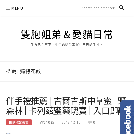
Skip
MENU
to
content
雙胞姐弟＆愛貓日常
生命活在當下，生活的精彩掌握在自己的手裡。
標籤:
獨特花紋
伴手禮推薦 | 吉爾吉斯中草蜜 | 野
森林 | 卡列茲蜜藥瑰寶 | 入口即融
團購宅配美食
IVY31025
2018-12-13
0