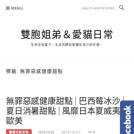
Skip
MENU
to
content
雙胞姐弟＆愛貓日常
生命活在當下，生活的精彩掌握在自己的手裡。
標籤:
無罪惡感健康甜點
無罪惡感健康甜點 | 巴西莓冰沙 |
夏日消暑甜點 | 風靡日本夏威夷
歐美
團購宅配美食
IVY31025
2019-10-01
0