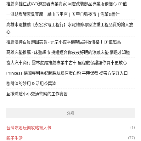
推薦高雄仁武KYB避震器專業賣家 阿宏改裝部品專業服務細心 CP值
一派胡塩酵素臭豆腐 | 鳳山五甲店 | 五甲自強夜市 | 泡菜&醬汁
高雄水電推薦【永宏水電工程行】水電維修專家注重工程品質的讓人放
心
推薦漢神百貨週圍美食 - 元宗小館平價親民銅板價格＋CP值超高
高雄床墊推薦 - 床墊超市 挑選適合你夜夜好眠的涼感床墊 躺過才知道
富大汽車商行 雲林虎尾推薦專業中古車 里程數保證讓你買車更放心
Princess 德國專利香妃超胜肽膠原蛋白粉 平時保養 攜帶方便好入口
咖啡渣的妙用 & 活用茶葉渣
互揪體驗小小交通警察的工作實習
分類
(1)
台灣吃喝玩樂攻略懶人包
(77)
親子生活