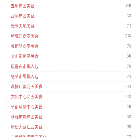
(34)
五甲商圈美食
(2)
武廟商圈美食
(1)
義享天地美食
(10)
新崛江商圈美食
(3)
美術館商圈美食
(4)
文山重劃區美食
(3)
瑞豐夜市懶人包
(6)
龍華市場懶人包
(19)
漢神巨蛋商圈美食
(10)
文化中心商圈美食
(4)
草衙購物中心美食
(3)
苓雅市場商圈美食
(9)
鳥松大寮仁武美食
(7)