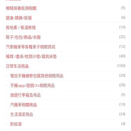
(5)
眼睛保養檢測相關
(6)
健身/跳舞/瑜珈
(10)
房地產 / 裝潢修繕
(25)
鞋子/包包/飾品/衣服
(12)
汽車機車等各種車子相關資訊
(40)
檯燈 /書桌/枕頭沙發/寢具床墊
(160)
日常生活用品
(20)
電信手機維修包膜其他相關用品
(28)
手機app/遊戲/3c相關用品
(5)
旅遊行李箱及用品
(10)
汽機車相關用品
(24)
生活清潔用品
(4)
防蚊液