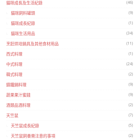
(46)
貓咪成長及生活紀錄
(9)
貓咪飼料罐頭
(1)
貓咪成長紀錄
(34)
貓咪生活用品
(11)
烹飪烘培鍋具及其他食材用品
(1)
西式料理
(24)
中式料理
(2)
韓式料理
(9)
鑄鐵鍋料理
(9)
蔬果果汁蜜餞
(2)
酒類品酒料理
(7)
天竺鼠
(5)
天竺鼠成長紀錄
(2)
天竺鼠飼養需注意的事項