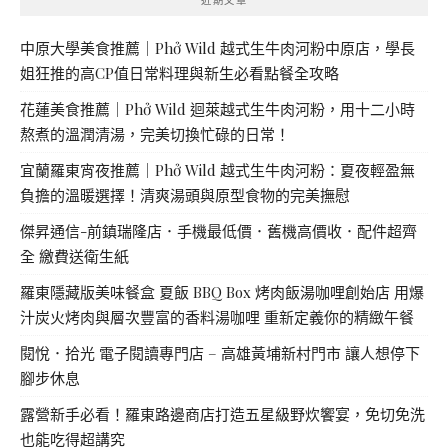
中原大學美食推薦｜Phở Wild 越式生牛肉河粉中原店，學長
姐狂推的高CP值日常料理與新生必看點餐全攻略
花蓮美食推薦｜Phở Wild 迴萊越式生牛肉河粉，用十二小時
熬煮的溫潤清湯，完美切換忙碌的日常！
宜蘭羅東宵夜推薦｜Phở Wild 越式生牛肉河粉：夏夜輕盈無
負擔的溫暖選擇！清爽湯頭與原型食物的完美撫慰
傑昇通信-前鎮瑞隆店．手機最低價．舊機高價收．配件超齊
全 繳費送衛生紙
羅東隱藏版美味餐盒 夏飯 BBQ Box 烤肉飯湯咖哩創始店 用爆
汁炭火烤肉與層次豐富的香料湯咖哩 重新定義你的精緻午餐
閱悅．拾光 電子閱讀專門店 – 高雄黃埔新村門市 讓人想停下
腳步休息
露營新手必看！羅東路邊商店打造五星級野炊饗宴，免切免洗
也能吃得超講究