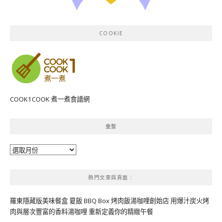
COOKIE
COOK1COOK 煮一煮食譜網
彙整
彙
整
熱門文章與頁面︰
羅東隱藏版美味餐盒 夏飯 BBQ Box 烤肉飯湯咖哩創始店 用爆汁炭火烤
肉與層次豐富的香料湯咖哩 重新定義你的精緻午餐