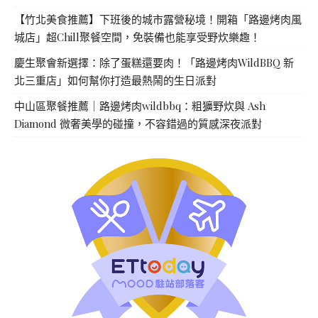
【竹北美食推薦】下班後的城市露營秘境！開箱「路邊烤肉風
城店」超Chill聚餐空間，免裝備也能享受野炊樂趣！
慶生聚會新選擇：除了蛋糕還要肉！「路邊烤肉WildBBQ 新
北三重店」如何幫你打造最熱鬧的生日派對
中山區聚餐推薦｜路邊烤肉wildbbq：粗獷野炊與 Ash
Diamond 微奢美學的碰撞，不容錯過的質感深夜派對