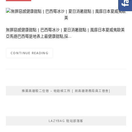
無罪惡感健康甜點 | 巴西莓冰沙 | 夏日消暑甜點 | 風靡日本夏威夷歐美
亞馬遜巴西莓是地表上最健康甜點,採…
CONTINUE READING
推薦高雄駁二住宿 – 帕鉑候工所 [ 前高雄港務局員工宿舍]
LAZYBAG 駐站部落客