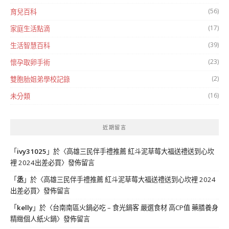
(56)
育兒百科
(17)
家庭生活點滴
(39)
生活智慧百科
(23)
懷孕取卵手術
(2)
雙胞胎姐弟學校記錄
(16)
未分類
近期留言
「
ivy31025
」於〈
高雄三民伴手禮推薦 紅斗泥草莓大福送禮送到心坎
裡 2024出差必買
〉發佈留言
「
丞
」於〈
高雄三民伴手禮推薦 紅斗泥草莓大福送禮送到心坎裡 2024
出差必買
〉發佈留言
「
kelly
」於〈
台南南區火鍋必吃 – 食光鍋客 嚴選食材 高CP值 藥膳養身
精緻個人紙火鍋
〉發佈留言