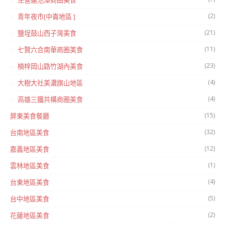
左營蓮池潭商圈美食
(2)
青年夜市[中崙地區 ]
(21)
鹽埕鼓山西子灣美食
(11)
七賢六合南華商圈美食
(23)
楠梓岡山路竹湖內美食
(4)
大樹大社美濃旗山地區
(4)
高雄三鐵共構商圈美食
(15)
屏東美食餐廳
(32)
台南地區美食
(12)
嘉義地區美食
(1)
雲林地區美食
(4)
台東地區美食
(5)
台中地區美食
(2)
花蓮地區美食