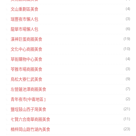
(4)
文山重劃區美食
(3)
瑞豐夜市懶人包
(6)
龍華市場懶人包
(19)
漢神巨蛋商圈美食
(10)
文化中心商圈美食
(4)
草衙購物中心美食
(3)
苓雅市場商圈美食
(9)
鳥松大寮仁武美食
(7)
左營蓮池潭商圈美食
(2)
青年夜市[中崙地區 ]
(21)
鹽埕鼓山西子灣美食
(11)
七賢六合南華商圈美食
(23)
楠梓岡山路竹湖內美食