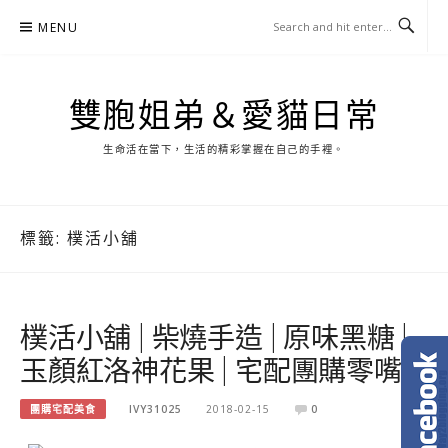
Skip
MENU
to
content
雙胞姐弟＆愛貓日常
生命活在當下，生活的精彩掌握在自己的手裡。
標籤:
樸活小舖
樸活小舖 | 柴燒手造 | 原味黑糖 |
玉顏紅洛神花果 | 宅配團購零嘴
團購宅配美食
IVY31025
2018-02-15
0