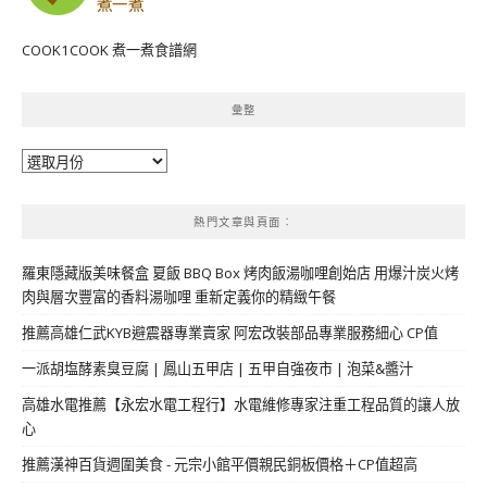
COOK1COOK 煮一煮食譜網
彙整
彙
整
熱門文章與頁面︰
羅東隱藏版美味餐盒 夏飯 BBQ Box 烤肉飯湯咖哩創始店 用爆汁炭火烤
肉與層次豐富的香料湯咖哩 重新定義你的精緻午餐
推薦高雄仁武KYB避震器專業賣家 阿宏改裝部品專業服務細心 CP值
一派胡塩酵素臭豆腐 | 鳳山五甲店 | 五甲自強夜市 | 泡菜&醬汁
高雄水電推薦【永宏水電工程行】水電維修專家注重工程品質的讓人放
心
推薦漢神百貨週圍美食 - 元宗小館平價親民銅板價格＋CP值超高