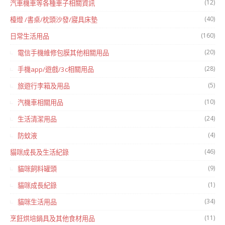
(12)
汽車機車等各種車子相關資訊
(40)
檯燈 /書桌/枕頭沙發/寢具床墊
(160)
日常生活用品
(20)
電信手機維修包膜其他相關用品
(28)
手機app/遊戲/3c相關用品
(5)
旅遊行李箱及用品
(10)
汽機車相關用品
(24)
生活清潔用品
(4)
防蚊液
(46)
貓咪成長及生活紀錄
(9)
貓咪飼料罐頭
(1)
貓咪成長紀錄
(34)
貓咪生活用品
(11)
烹飪烘培鍋具及其他食材用品