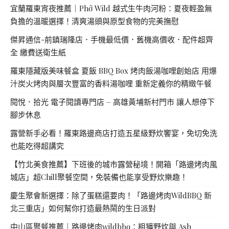
宜蘭羅東宵夜推薦｜Phở Wild 越式生牛肉河粉：夏夜輕盈無
負擔的溫暖選擇！清爽湯頭與原型食物的完美撫慰
傑昇通信-前鎮瑞隆店．手機最低價．舊機高價收．配件超齊
全 繳費送衛生紙
羅東隱藏版美味餐盒 夏飯 BBQ Box 烤肉飯湯咖哩創始店 用爆
汁炭火烤肉與層次豐富的香料湯咖哩 重新定義你的精緻午餐
閱悅．拾光 電子閱讀專門店 – 高雄黃埔新村門市 讓人想停下
腳步休息
露營新手必看！羅東路邊商店打造五星級野炊饗宴，免切免洗
也能吃得超講究
【竹北美食推薦】下班後的城市露營秘境！開箱「路邊烤肉風
城店」超Chill聚餐空間，免裝備也能享受野炊樂趣！
慶生聚會新選擇：除了蛋糕還要肉！「路邊烤肉WildBBQ 新
北三重店」如何幫你打造最熱鬧的生日派對
中山區聚餐推薦｜路邊烤肉wildbbq：粗獷野炊與 Ash