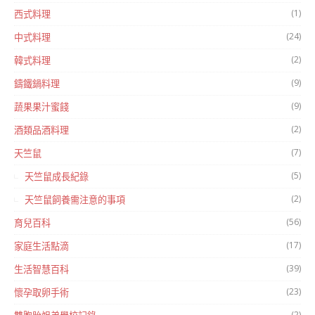
(1)
西式料理
(24)
中式料理
(2)
韓式料理
(9)
鑄鐵鍋料理
(9)
蔬果果汁蜜餞
(2)
酒類品酒料理
(7)
天竺鼠
(5)
天竺鼠成長紀錄
(2)
天竺鼠飼養需注意的事項
(56)
育兒百科
(17)
家庭生活點滴
(39)
生活智慧百科
(23)
懷孕取卵手術
(2)