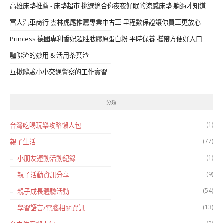
高雄床墊推薦 - 床墊超市 挑選適合你夜夜好眠的涼感床墊 躺過才知道
富大汽車商行 雲林虎尾推薦專業中古車 里程數保證讓你買車更放心
Princess 德國專利香妃超胜肽膠原蛋白粉 平時保養 攜帶方便好入口
咖啡渣的妙用 & 活用茶葉渣
互揪體驗小小交通警察的工作實習
分類
(1)
台灣吃喝玩樂攻略懶人包
(77)
親子生活
(1)
小朋友運動活動紀錄
(9)
親子活動資訊分享
(54)
親子成長體驗活動
(13)
學習語言/電腦相關資訊