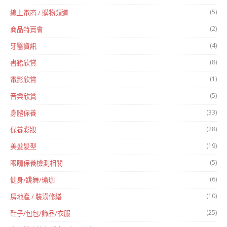
(5)
線上電商 / 購物頻道
(2)
商品特賣會
(4)
牙醫資訊
(8)
書籍欣賞
(1)
電影欣賞
(5)
音樂欣賞
(33)
身體保養
(28)
保養彩妝
(19)
美髮髮型
(5)
眼睛保養檢測相關
(6)
健身/跳舞/瑜珈
(10)
房地產 / 裝潢修繕
(25)
鞋子/包包/飾品/衣服