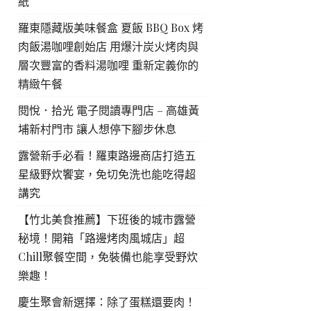
紙
羅東隱藏版美味餐盒 夏飯 BBQ Box 烤
肉飯湯咖哩創始店 用爆汁炭火烤肉與
層次豐富的香料湯咖哩 重新定義你的
精緻午餐
閱悅．拾光 電子閱讀專門店 – 高雄黃
埔新村門市 讓人想停下腳步休息
露營新手必看！羅東路邊商店打造五
星級野炊饗宴，免切免洗也能吃得超
講究
【竹北美食推薦】下班後的城市露營
秘境！開箱「路邊烤肉風城店」超
Chill聚餐空間，免裝備也能享受野炊
樂趣！
慶生聚會新選擇：除了蛋糕還要肉！