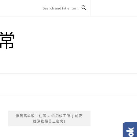
常
推薦高雄駁二住宿 – 帕鉑候工所 [ 前高
雄港務局員工宿舍]