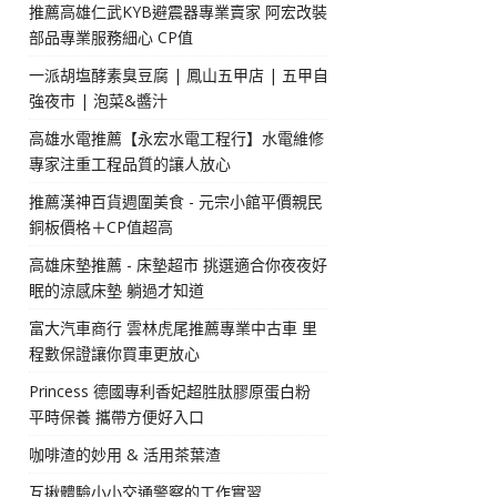
推薦高雄仁武KYB避震器專業賣家 阿宏改裝
部品專業服務細心 CP值
一派胡塩酵素臭豆腐 | 鳳山五甲店 | 五甲自
強夜市 | 泡菜&醬汁
高雄水電推薦【永宏水電工程行】水電維修
專家注重工程品質的讓人放心
推薦漢神百貨週圍美食 - 元宗小館平價親民
銅板價格＋CP值超高
高雄床墊推薦 - 床墊超市 挑選適合你夜夜好
眠的涼感床墊 躺過才知道
富大汽車商行 雲林虎尾推薦專業中古車 里
程數保證讓你買車更放心
Princess 德國專利香妃超胜肽膠原蛋白粉
平時保養 攜帶方便好入口
咖啡渣的妙用 & 活用茶葉渣
互揪體驗小小交通警察的工作實習