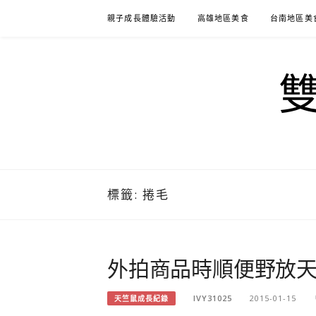
Skip
親子成長體驗活動
高雄地區美食
台南地區美
to
content
標籤:
捲毛
外拍商品時順便野放
IVY31025
2015-01-15
天竺鼠成長紀錄