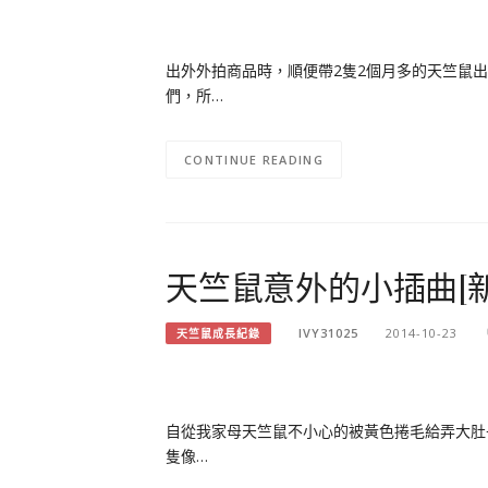
出外外拍商品時，順便帶2隻2個月多的天竺鼠
們，所…
CONTINUE READING
天竺鼠意外的小插曲[新
IVY31025
2014-10-23
天竺鼠成長紀錄
自從我家母天竺鼠不小心的被黃色捲毛給弄大肚
隻像…