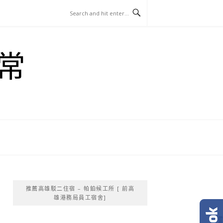
常
推薦高雄駁二住宿 – 帕鉑候工所 [ 前高
雄港務局員工宿舍]