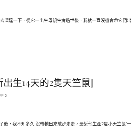
出去溜達一下，從它一出生母親生病過世後，我就一直沒機會帶它們出
出生14天的2隻天竺鼠]
2
子後，我不知多久 沒帶牠出來散步走走，最近他生產2隻小天竺鼠[一