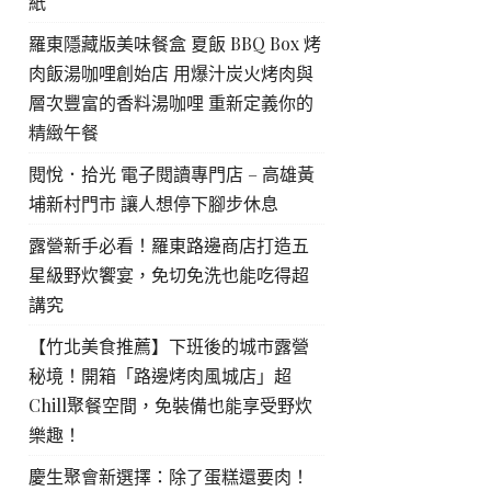
紙
羅東隱藏版美味餐盒 夏飯 BBQ Box 烤
肉飯湯咖哩創始店 用爆汁炭火烤肉與
層次豐富的香料湯咖哩 重新定義你的
精緻午餐
閱悅．拾光 電子閱讀專門店 – 高雄黃
埔新村門市 讓人想停下腳步休息
露營新手必看！羅東路邊商店打造五
星級野炊饗宴，免切免洗也能吃得超
講究
【竹北美食推薦】下班後的城市露營
秘境！開箱「路邊烤肉風城店」超
Chill聚餐空間，免裝備也能享受野炊
樂趣！
慶生聚會新選擇：除了蛋糕還要肉！