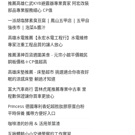
推薦高雄仁武KYB避震器專業賣家 阿宏改裝
部品專業服務細心 CP值
一派胡塩酵素臭豆腐 | 鳳山五甲店 | 五甲自
強夜市 | 泡菜&醬汁
高雄水電推薦【永宏水電工程行】水電維修
專家注重工程品質的讓人放心
推薦漢神百貨週圍美食 - 元宗小館平價親民
銅板價格＋CP值超高
高雄床墊推薦 - 床墊超市 挑選適合你夜夜好
眠的涼感床墊 躺過才知道
富大汽車商行 雲林虎尾推薦專業中古車 里
程數保證讓你買車更放心
Princess 德國專利香妃超胜肽膠原蛋白粉
平時保養 攜帶方便好入口
咖啡渣的妙用 & 活用茶葉渣
互揪體驗小小交通警察的工作實習