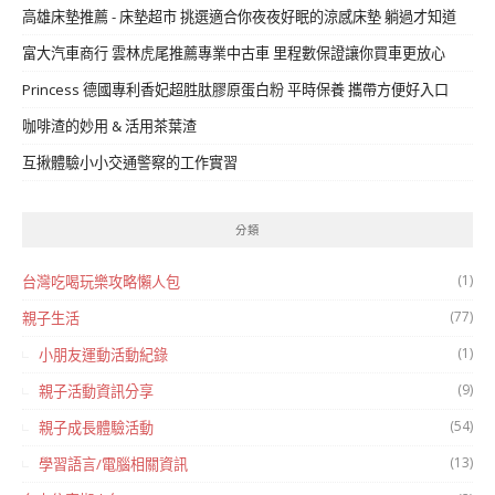
高雄床墊推薦 - 床墊超市 挑選適合你夜夜好眠的涼感床墊 躺過才知道
富大汽車商行 雲林虎尾推薦專業中古車 里程數保證讓你買車更放心
Princess 德國專利香妃超胜肽膠原蛋白粉 平時保養 攜帶方便好入口
咖啡渣的妙用 & 活用茶葉渣
互揪體驗小小交通警察的工作實習
分類
(1)
台灣吃喝玩樂攻略懶人包
(77)
親子生活
(1)
小朋友運動活動紀錄
(9)
親子活動資訊分享
(54)
親子成長體驗活動
(13)
學習語言/電腦相關資訊