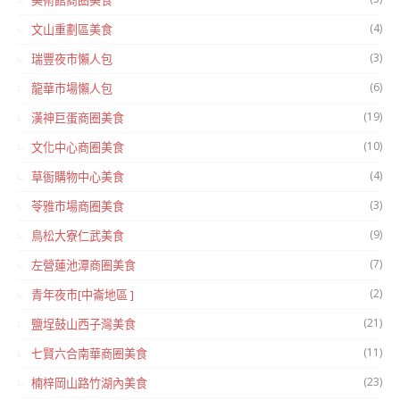
(4)
文山重劃區美食
(3)
瑞豐夜市懶人包
(6)
龍華市場懶人包
(19)
漢神巨蛋商圈美食
(10)
文化中心商圈美食
(4)
草衙購物中心美食
(3)
苓雅市場商圈美食
(9)
鳥松大寮仁武美食
(7)
左營蓮池潭商圈美食
(2)
青年夜市[中崙地區 ]
(21)
鹽埕鼓山西子灣美食
(11)
七賢六合南華商圈美食
(23)
楠梓岡山路竹湖內美食