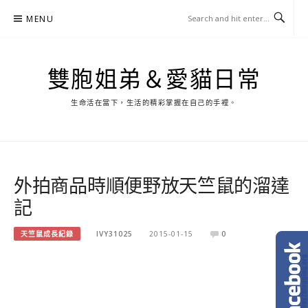
Skip
MENU
to
content
雙胞姐弟＆愛貓日常
生命活在當下，生活的精彩掌握在自己的手裡。
外拍商品時順便野放天竺鼠的溜達
記
天竺鼠成長紀錄
IVY31025
2015-01-15
0