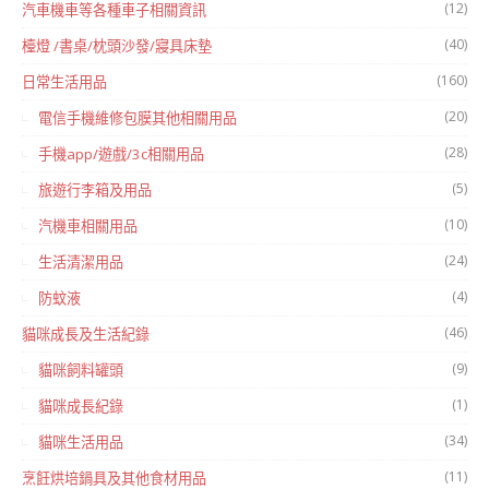
(12)
汽車機車等各種車子相關資訊
(40)
檯燈 /書桌/枕頭沙發/寢具床墊
(160)
日常生活用品
(20)
電信手機維修包膜其他相關用品
(28)
手機app/遊戲/3c相關用品
(5)
旅遊行李箱及用品
(10)
汽機車相關用品
(24)
生活清潔用品
(4)
防蚊液
(46)
貓咪成長及生活紀錄
(9)
貓咪飼料罐頭
(1)
貓咪成長紀錄
(34)
貓咪生活用品
(11)
烹飪烘培鍋具及其他食材用品