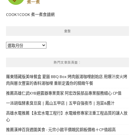
COOK1COOK 煮一煮食譜網
彙整
彙
整
熱門文章與頁面︰
羅東隱藏版美味餐盒 夏飯 BBQ Box 烤肉飯湯咖哩創始店 用爆汁炭火烤
肉與層次豐富的香料湯咖哩 重新定義你的精緻午餐
推薦高雄仁武KYB避震器專業賣家 阿宏改裝部品專業服務細心 CP值
一派胡塩酵素臭豆腐 | 鳳山五甲店 | 五甲自強夜市 | 泡菜&醬汁
高雄水電推薦【永宏水電工程行】水電維修專家注重工程品質的讓人放
心
推薦漢神百貨週圍美食 - 元宗小館平價親民銅板價格＋CP值超高