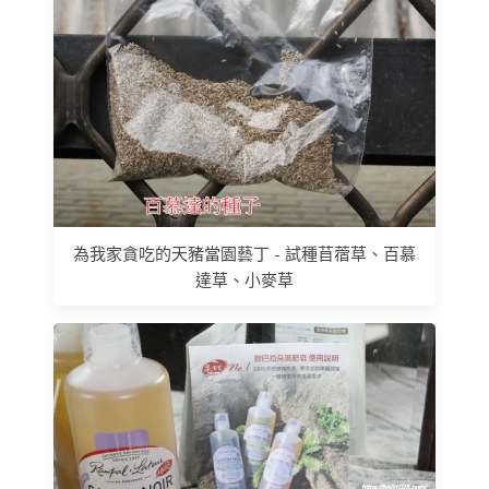
為我家貪吃的天豬當園藝丁 - 試種苜蓿草、百慕
達草、小麥草