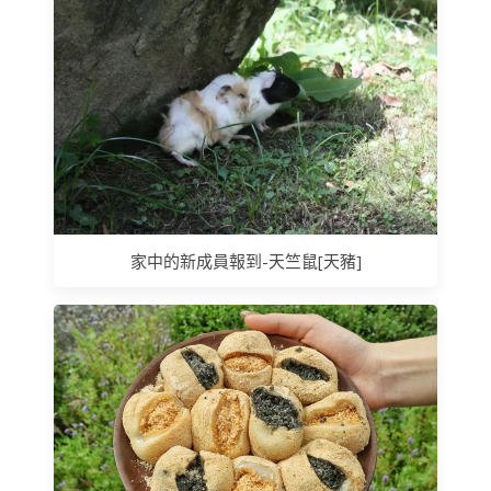
家中的新成員報到-天竺鼠[天豬]