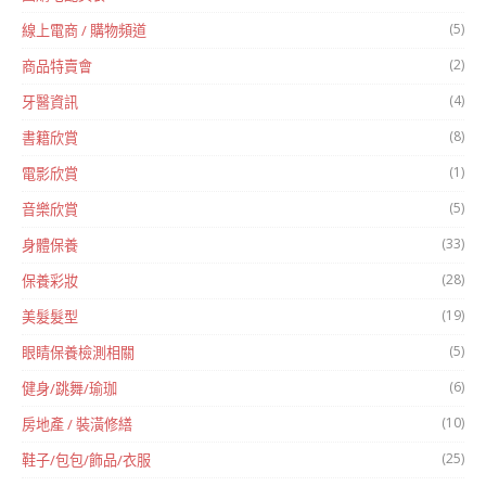
(5)
線上電商 / 購物頻道
(2)
商品特賣會
(4)
牙醫資訊
(8)
書籍欣賞
(1)
電影欣賞
(5)
音樂欣賞
(33)
身體保養
(28)
保養彩妝
(19)
美髮髮型
(5)
眼睛保養檢測相關
(6)
健身/跳舞/瑜珈
(10)
房地產 / 裝潢修繕
(25)
鞋子/包包/飾品/衣服