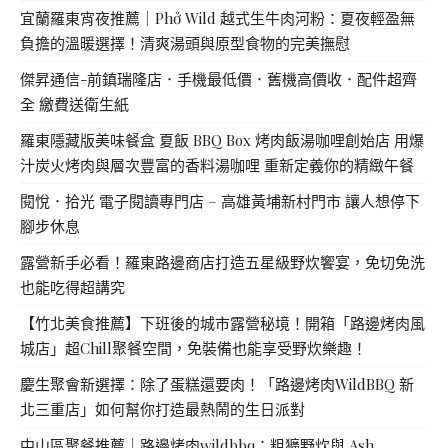
宜蘭羅東宵夜推薦｜Phở Wild 越式生牛肉河粉：夏夜輕盈無
負擔的溫暖選擇！清爽湯頭與原型食物的完美撫慰
傑昇通信-前鎮瑞隆店．手機最低價．舊機高價收．配件超齊
全 繳費送衛生紙
羅東隱藏版美味餐盒 夏飯 BBQ Box 烤肉飯湯咖哩創始店 用爆
汁炭火烤肉與層次豐富的香料湯咖哩 重新定義你的精緻午餐
閱悅．拾光 電子閱讀專門店 – 高雄黃埔新村門市 讓人想停下
腳步休息
露營新手必看！羅東路邊商店打造五星級野炊饗宴，免切免洗
也能吃得超講究
【竹北美食推薦】下班後的城市露營秘境！開箱「路邊烤肉風
城店」超Chill聚餐空間，免裝備也能享受野炊樂趣！
慶生聚會新選擇：除了蛋糕還要肉！「路邊烤肉WildBBQ 新
北三重店」如何幫你打造最熱鬧的生日派對
中山區聚餐推薦｜路邊烤肉wildbbq：粗獷野炊與 Ash