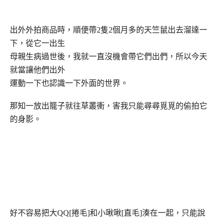
出外外拍商品時
，順便帶
2
隻
2
個月多的天竺鼠出去溜達一
下，從它一出生
母親生病過世後，我就一直沒機會帶它們出們，所以今天
就當讓他們出外
運動一下也認識一下外面的世界。
那知一放出籠子就往草叢衝，害我只能尋尋覓覓的偷拍它
的身影。
好不容易把大
QQ[
捲毛
]
和小啾啾
[
直毛
]
湊在一起，只能說