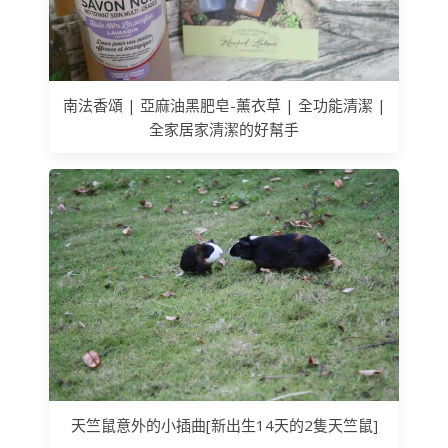
南法香頌 | 亞麻油黑肥皂-薰衣草 | 全功能清潔 |
全家居家清潔的好幫手
天竺鼠意外的小插曲[新出生14天的2隻天竺鼠]