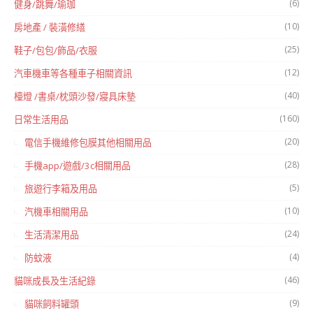
(6)
健身/跳舞/瑜珈
(10)
房地產 / 裝潢修繕
(25)
鞋子/包包/飾品/衣服
(12)
汽車機車等各種車子相關資訊
(40)
檯燈 /書桌/枕頭沙發/寢具床墊
(160)
日常生活用品
(20)
電信手機維修包膜其他相關用品
(28)
手機app/遊戲/3c相關用品
(5)
旅遊行李箱及用品
(10)
汽機車相關用品
(24)
生活清潔用品
(4)
防蚊液
(46)
貓咪成長及生活紀錄
(9)
貓咪飼料罐頭