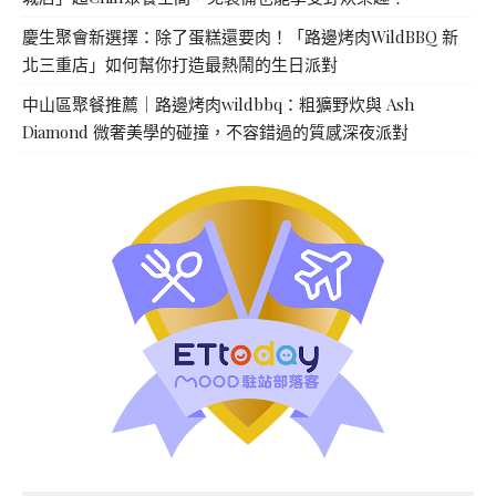
慶生聚會新選擇：除了蛋糕還要肉！「路邊烤肉WildBBQ 新
北三重店」如何幫你打造最熱鬧的生日派對
中山區聚餐推薦｜路邊烤肉wildbbq：粗獷野炊與 Ash
Diamond 微奢美學的碰撞，不容錯過的質感深夜派對