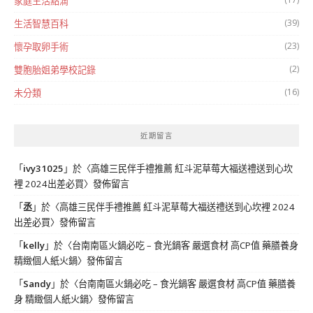
家庭生活點滴
(39)
生活智慧百科
(23)
懷孕取卵手術
(2)
雙胞胎姐弟學校記錄
(16)
未分類
近期留言
「
ivy31025
」於〈
高雄三民伴手禮推薦 紅斗泥草莓大福送禮送到心坎
裡 2024出差必買
〉發佈留言
「
丞
」於〈
高雄三民伴手禮推薦 紅斗泥草莓大福送禮送到心坎裡 2024
出差必買
〉發佈留言
「
kelly
」於〈
台南南區火鍋必吃 – 食光鍋客 嚴選食材 高CP值 藥膳養身
精緻個人紙火鍋
〉發佈留言
「
Sandy
」於〈
台南南區火鍋必吃 – 食光鍋客 嚴選食材 高CP值 藥膳養
身 精緻個人紙火鍋
〉發佈留言