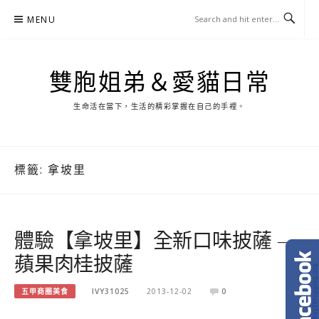
Skip
MENU
to
content
雙胞姐弟＆愛貓日常
生命活在當下，生活的精彩掌握在自己的手裡。
標籤:
拿坡里
體驗【拿坡里】全新口味披薩 –
蘋果肉桂披薩
五甲商圈美食
IVY31025
2013-12-02
0