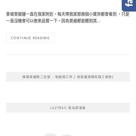
拿坡里披薩一直在我家附近，每天帶我家那兩個小寶貝都會看到 ，只是
一直沒機會可以進來品嘗一下，因為普遍都是聽到其…
CONTINUE READING
推薦高雄駁二住宿 – 帕鉑候工所 [ 前高雄港務局員工宿舍]
LAZYBAG 駐站部落客