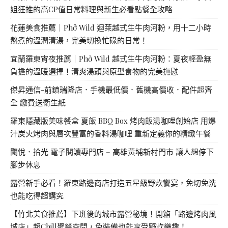
姐狂推的高CP值日常料理與新生必看點餐全攻略
花蓮美食推薦｜Phở Wild 迴萊越式生牛肉河粉，用十二小時
熬煮的溫潤清湯，完美切換忙碌的日常！
宜蘭羅東宵夜推薦｜Phở Wild 越式生牛肉河粉：夏夜輕盈無
負擔的溫暖選擇！清爽湯頭與原型食物的完美撫慰
傑昇通信-前鎮瑞隆店．手機最低價．舊機高價收．配件超齊
全 繳費送衛生紙
羅東隱藏版美味餐盒 夏飯 BBQ Box 烤肉飯湯咖哩創始店 用爆
汁炭火烤肉與層次豐富的香料湯咖哩 重新定義你的精緻午餐
閱悅．拾光 電子閱讀專門店 – 高雄黃埔新村門市 讓人想停下
腳步休息
露營新手必看！羅東路邊商店打造五星級野炊饗宴，免切免洗
也能吃得超講究
【竹北美食推薦】下班後的城市露營秘境！開箱「路邊烤肉風
城店」超Chill聚餐空間，免裝備也能享受野炊樂趣！