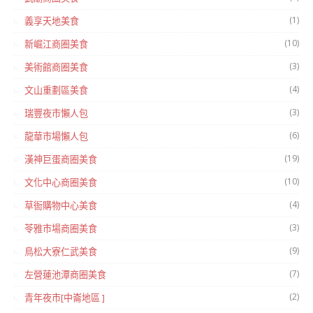
(1)
義享天地美食
(10)
新崛江商圈美食
(3)
美術館商圈美食
(4)
文山重劃區美食
(3)
瑞豐夜市懶人包
(6)
龍華市場懶人包
(19)
漢神巨蛋商圈美食
(10)
文化中心商圈美食
(4)
草衙購物中心美食
(3)
苓雅市場商圈美食
(9)
鳥松大寮仁武美食
(7)
左營蓮池潭商圈美食
(2)
青年夜市[中崙地區 ]