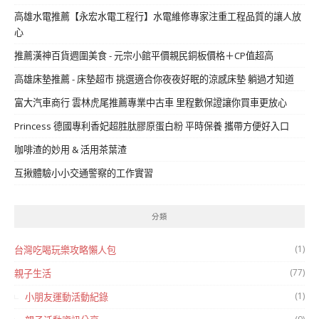
高雄水電推薦【永宏水電工程行】水電維修專家注重工程品質的讓人放
心
推薦漢神百貨週圍美食 - 元宗小館平價親民銅板價格＋CP值超高
高雄床墊推薦 - 床墊超市 挑選適合你夜夜好眠的涼感床墊 躺過才知道
富大汽車商行 雲林虎尾推薦專業中古車 里程數保證讓你買車更放心
Princess 德國專利香妃超胜肽膠原蛋白粉 平時保養 攜帶方便好入口
咖啡渣的妙用 & 活用茶葉渣
互揪體驗小小交通警察的工作實習
分類
(1)
台灣吃喝玩樂攻略懶人包
(77)
親子生活
(1)
小朋友運動活動紀錄