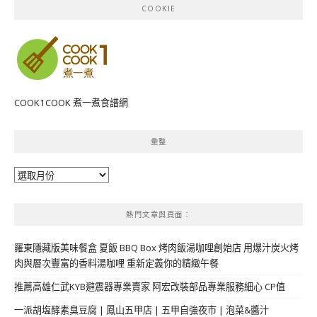
COOKIE
COOK1COOK 煮一煮食譜網
彙整
彙
整
熱門文章與頁面︰
羅東隱藏版美味餐盒 夏飯 BBQ Box 烤肉飯湯咖哩創始店 用爆汁炭火烤
肉與層次豐富的香料湯咖哩 重新定義你的精緻午餐
推薦高雄仁武KYB避震器專業賣家 阿宏改裝部品專業服務細心 CP值
一派胡塩酵素臭豆腐 | 鳳山五甲店 | 五甲自強夜市 | 泡菜&醬汁