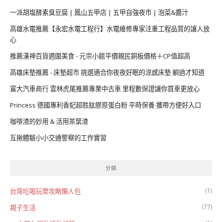
一派胡塩酵素臭豆腐 | 鳳山五甲店 | 五甲自強夜市 | 泡菜&醬汁
高雄水電推薦【永宏水電工程行】水電維修專家注重工程品質的讓人放
心
推薦漢神百貨週圍美食 - 元宗小館平價親民銅板價格＋CP值超高
高雄床墊推薦 - 床墊超市 挑選適合你夜夜好眠的涼感床墊 躺過才知道
富大汽車商行 雲林虎尾推薦專業中古車 里程數保證讓你買車更放心
Princess 德國專利香妃超胜肽膠原蛋白粉 平時保養 攜帶方便好入口
咖啡渣的妙用 & 活用茶葉渣
互揪體驗小小交通警察的工作實習
分類
(1)
台灣吃喝玩樂攻略懶人包
(77)
親子生活