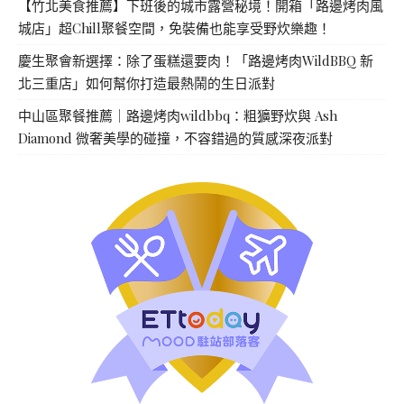
【竹北美食推薦】下班後的城市露營秘境！開箱「路邊烤肉風
城店」超Chill聚餐空間，免裝備也能享受野炊樂趣！
慶生聚會新選擇：除了蛋糕還要肉！「路邊烤肉WildBBQ 新
北三重店」如何幫你打造最熱鬧的生日派對
中山區聚餐推薦｜路邊烤肉wildbbq：粗獷野炊與 Ash
Diamond 微奢美學的碰撞，不容錯過的質感深夜派對