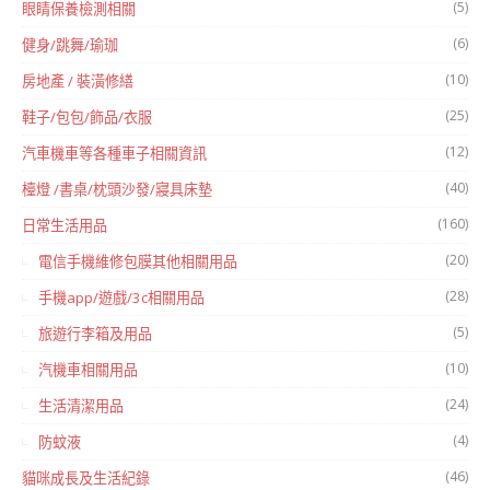
(5)
眼睛保養檢測相關
(6)
健身/跳舞/瑜珈
(10)
房地產 / 裝潢修繕
(25)
鞋子/包包/飾品/衣服
(12)
汽車機車等各種車子相關資訊
(40)
檯燈 /書桌/枕頭沙發/寢具床墊
(160)
日常生活用品
(20)
電信手機維修包膜其他相關用品
(28)
手機app/遊戲/3c相關用品
(5)
旅遊行李箱及用品
(10)
汽機車相關用品
(24)
生活清潔用品
(4)
防蚊液
(46)
貓咪成長及生活紀錄