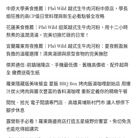
中原大學美食推薦｜Phở Wild 越式生牛肉河粉中原店，學長
姐狂推的高CP值日常料理與新生必看點餐全攻略
花蓮美食推薦｜Phở Wild 迴萊越式生牛肉河粉，用十二小時
熬煮的溫潤清湯，完美切換忙碌的日常！
宜蘭羅東宵夜推薦｜Phở Wild 越式生牛肉河粉：夏夜輕盈無
負擔的溫暖選擇！清爽湯頭與原型食物的完美撫慰
傑昇通信-前鎮瑞隆店．手機最低價．舊機高價收．配件超齊
全 繳費送衛生紙
羅東隱藏版美味餐盒 夏飯 BBQ Box 烤肉飯湯咖哩創始店 用爆
汁炭火烤肉與層次豐富的香料湯咖哩 重新定義你的精緻午餐
閱悅．拾光 電子閱讀專門店 – 高雄黃埔新村門市 讓人想停下
腳步休息
露營新手必看！羅東路邊商店打造五星級野炊饗宴，免切免洗
也能吃得超講究