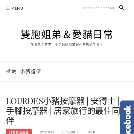
Skip
MENU
to
content
雙胞姐弟＆愛貓日常
生命活在當下，生活的精彩掌握在自己的手裡。
標籤:
小豬造型
LOURDES小豬按摩器 | 安得士 |
手腳按摩器 | 居家旅行的最佳同
伴
日常生活用品
IVY31025
2019-08-20
0