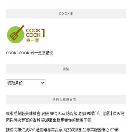
COOKIE
COOK1COOK 煮一煮食譜網
彙整
彙
整
熱門文章與頁面︰
羅東隱藏版美味餐盒 夏飯 BBQ Box 烤肉飯湯咖哩創始店 用爆汁炭火烤
肉與層次豐富的香料湯咖哩 重新定義你的精緻午餐
推薦高雄仁武KYB避震器專業賣家 阿宏改裝部品專業服務細心 CP值