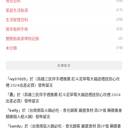
(56)
育兒百科
(17)
家庭生活點滴
(39)
生活智慧百科
(23)
懷孕取卵手術
(2)
雙胞胎姐弟學校記錄
(16)
未分類
近期留言
「
ivy31025
」於〈
高雄三民伴手禮推薦 紅斗泥草莓大福送禮送到心坎
裡 2024出差必買
〉發佈留言
「
丞
」於〈
高雄三民伴手禮推薦 紅斗泥草莓大福送禮送到心坎裡 2024
出差必買
〉發佈留言
「
kelly
」於〈
台南南區火鍋必吃 – 食光鍋客 嚴選食材 高CP值 藥膳養身
精緻個人紙火鍋
〉發佈留言
「
Sandy
」於〈
台南南區火鍋必吃 – 食光鍋客 嚴選食材 高CP值 藥膳養