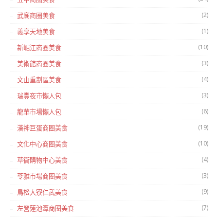
(2)
武廟商圈美食
(1)
義享天地美食
(10)
新崛江商圈美食
(3)
美術館商圈美食
(4)
文山重劃區美食
(3)
瑞豐夜市懶人包
(6)
龍華市場懶人包
(19)
漢神巨蛋商圈美食
(10)
文化中心商圈美食
(4)
草衙購物中心美食
(3)
苓雅市場商圈美食
(9)
鳥松大寮仁武美食
(7)
左營蓮池潭商圈美食