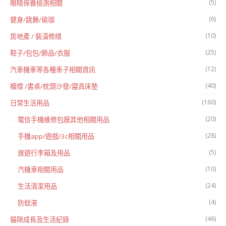
(5)
眼睛保養檢測相關
(6)
健身/跳舞/瑜珈
(10)
房地產 / 裝潢修繕
(25)
鞋子/包包/飾品/衣服
(12)
汽車機車等各種車子相關資訊
(40)
檯燈 /書桌/枕頭沙發/寢具床墊
(160)
日常生活用品
(20)
電信手機維修包膜其他相關用品
(28)
手機app/遊戲/3c相關用品
(5)
旅遊行李箱及用品
(10)
汽機車相關用品
(24)
生活清潔用品
(4)
防蚊液
(46)
貓咪成長及生活紀錄