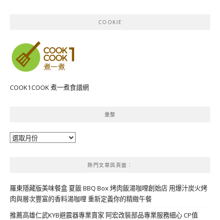
COOKIE
COOK1COOK 煮一煮食譜網
彙整
彙
整
熱門文章與頁面︰
羅東隱藏版美味餐盒 夏飯 BBQ Box 烤肉飯湯咖哩創始店 用爆汁炭火烤
肉與層次豐富的香料湯咖哩 重新定義你的精緻午餐
推薦高雄仁武KYB避震器專業賣家 阿宏改裝部品專業服務細心 CP值