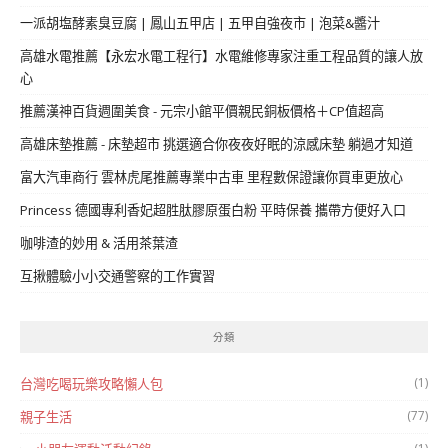
一派胡塩酵素臭豆腐 | 鳳山五甲店 | 五甲自強夜市 | 泡菜&醬汁
高雄水電推薦【永宏水電工程行】水電維修專家注重工程品質的讓人放
心
推薦漢神百貨週圍美食 - 元宗小館平價親民銅板價格＋CP值超高
高雄床墊推薦 - 床墊超市 挑選適合你夜夜好眠的涼感床墊 躺過才知道
富大汽車商行 雲林虎尾推薦專業中古車 里程數保證讓你買車更放心
Princess 德國專利香妃超胜肽膠原蛋白粉 平時保養 攜帶方便好入口
咖啡渣的妙用 & 活用茶葉渣
互揪體驗小小交通警察的工作實習
分類
(1)
台灣吃喝玩樂攻略懶人包
(77)
親子生活