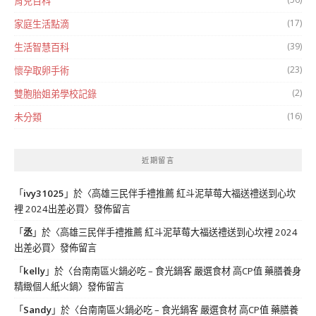
育兒百科
(17)
家庭生活點滴
(39)
生活智慧百科
(23)
懷孕取卵手術
(2)
雙胞胎姐弟學校記錄
(16)
未分類
近期留言
「
ivy31025
」於〈
高雄三民伴手禮推薦 紅斗泥草莓大福送禮送到心坎
裡 2024出差必買
〉發佈留言
「
丞
」於〈
高雄三民伴手禮推薦 紅斗泥草莓大福送禮送到心坎裡 2024
出差必買
〉發佈留言
「
kelly
」於〈
台南南區火鍋必吃 – 食光鍋客 嚴選食材 高CP值 藥膳養身
精緻個人紙火鍋
〉發佈留言
「
Sandy
」於〈
台南南區火鍋必吃 – 食光鍋客 嚴選食材 高CP值 藥膳養