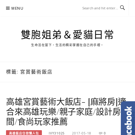
Skip
MENU
to
content
雙胞姐弟＆愛貓日常
生命活在當下，生活的精彩掌握在自己的手裡。
標籤:
宮賞藝術飯店
高雄宮賞藝術大飯店- [麻將房]適
合來高雄玩樂/親子家庭/設計房
間/食尚玩家推薦
高雄飯店住宿懶人包
IVY31025
2017-05-18
0