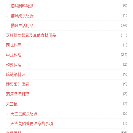
(9)
貓咪飼料罐頭
(1)
貓咪成長紀錄
(34)
貓咪生活用品
(11)
烹飪烘培鍋具及其他食材用品
(1)
西式料理
(24)
中式料理
(2)
韓式料理
(9)
鑄鐵鍋料理
(9)
蔬果果汁蜜餞
(2)
酒類品酒料理
(7)
天竺鼠
(5)
天竺鼠成長紀錄
(2)
天竺鼠飼養需注意的事項
(56)