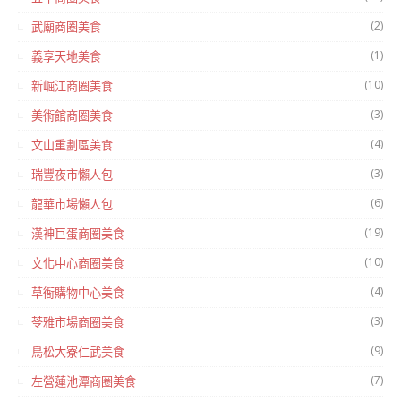
(2)
武廟商圈美食
(1)
義享天地美食
(10)
新崛江商圈美食
(3)
美術館商圈美食
(4)
文山重劃區美食
(3)
瑞豐夜市懶人包
(6)
龍華市場懶人包
(19)
漢神巨蛋商圈美食
(10)
文化中心商圈美食
(4)
草衙購物中心美食
(3)
苓雅市場商圈美食
(9)
鳥松大寮仁武美食
(7)
左營蓮池潭商圈美食