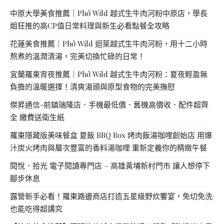
中原大學美食推薦｜Phở Wild 越式生牛肉河粉中原店，學長
姐狂推的高CP值日常料理與新生必看點餐全攻略
花蓮美食推薦｜Phở Wild 迴萊越式生牛肉河粉，用十二小時
熬煮的溫潤清湯，完美切換忙碌的日常！
宜蘭羅東宵夜推薦｜Phở Wild 越式生牛肉河粉：夏夜輕盈無
負擔的溫暖選擇！清爽湯頭與原型食物的完美撫慰
傑昇通信-前鎮瑞隆店．手機最低價．舊機高價收．配件超齊
全 繳費送衛生紙
羅東隱藏版美味餐盒 夏飯 BBQ Box 烤肉飯湯咖哩創始店 用爆
汁炭火烤肉與層次豐富的香料湯咖哩 重新定義你的精緻午餐
閱悅．拾光 電子閱讀專門店 – 高雄黃埔新村門市 讓人想停下
腳步休息
露營新手必看！羅東路邊商店打造五星級野炊饗宴，免切免洗
也能吃得超講究