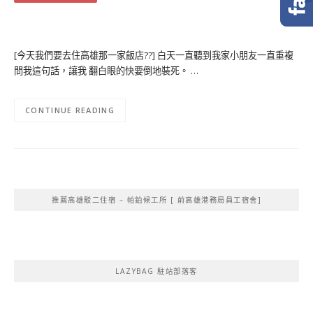
[今天我們要去住高雄那一家飯店??] 白天一直聽到我家小朋友一直重複
問我這句話，讓我 翻白眼的快要倒地裝死。 …
CONTINUE READING
推薦高雄駁二住宿 – 帕鉑候工所 [ 前高雄港務局員工宿舍]
LAZYBAG 駐站部落客