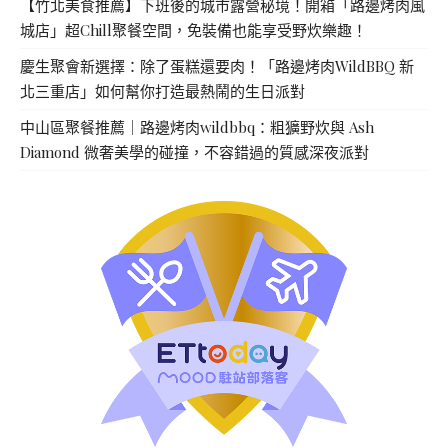
【竹北美食推薦】下班後的城市露營秘境！開箱「路邊烤肉風
城店」超Chill聚餐空間，免裝備也能享受野炊樂趣！
慶生聚會新選擇：除了蛋糕還要肉！「路邊烤肉WildBBQ 新
北三重店」如何幫你打造最熱鬧的生日派對
中山區聚餐推薦｜路邊烤肉wildbbq：粗獷野炊與 Ash
Diamond 微奢美學的碰撞，不容錯過的質感深夜派對