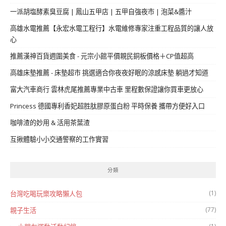
一派胡塩酵素臭豆腐 | 鳳山五甲店 | 五甲自強夜市 | 泡菜&醬汁
高雄水電推薦【永宏水電工程行】水電維修專家注重工程品質的讓人放
心
推薦漢神百貨週圍美食 - 元宗小館平價親民銅板價格＋CP值超高
高雄床墊推薦 - 床墊超市 挑選適合你夜夜好眠的涼感床墊 躺過才知道
富大汽車商行 雲林虎尾推薦專業中古車 里程數保證讓你買車更放心
Princess 德國專利香妃超胜肽膠原蛋白粉 平時保養 攜帶方便好入口
咖啡渣的妙用 & 活用茶葉渣
互揪體驗小小交通警察的工作實習
分類
(1)
台灣吃喝玩樂攻略懶人包
(77)
親子生活