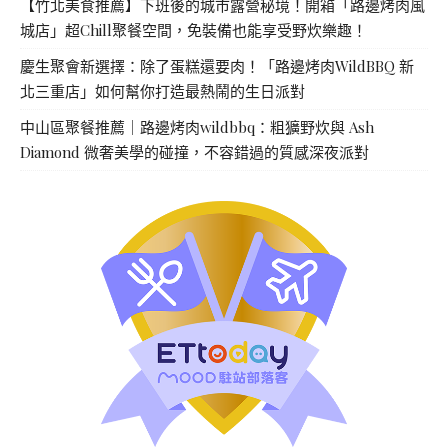
【竹北美食推薦】下班後的城市露營秘境！開箱「路邊烤肉風
城店」超Chill聚餐空間，免裝備也能享受野炊樂趣！
慶生聚會新選擇：除了蛋糕還要肉！「路邊烤肉WildBBQ 新
北三重店」如何幫你打造最熱鬧的生日派對
中山區聚餐推薦｜路邊烤肉wildbbq：粗獷野炊與 Ash
Diamond 微奢美學的碰撞，不容錯過的質感深夜派對