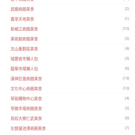
(2)
武廟商圈美食
(1)
義享天地美食
(10)
新崛江商圈美食
(3)
美術館商圈美食
(4)
文山重劃區美食
(3)
瑞豐夜市懶人包
(6)
龍華市場懶人包
(19)
漢神巨蛋商圈美食
(10)
文化中心商圈美食
(4)
草衙購物中心美食
(3)
苓雅市場商圈美食
(9)
鳥松大寮仁武美食
(7)
左營蓮池潭商圈美食