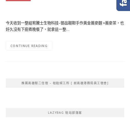
今天收到一整組宥騰士生物科技–御品韃靼手作黃金蕎麥麵 +蕎麥茶，也
好久沒有下廚煮晚餐了，就拿這一整…
CONTINUE READING
推薦高雄駁二住宿 – 帕鉑候工所 [ 前高雄港務局員工宿舍]
LAZYBAG 駐站部落客