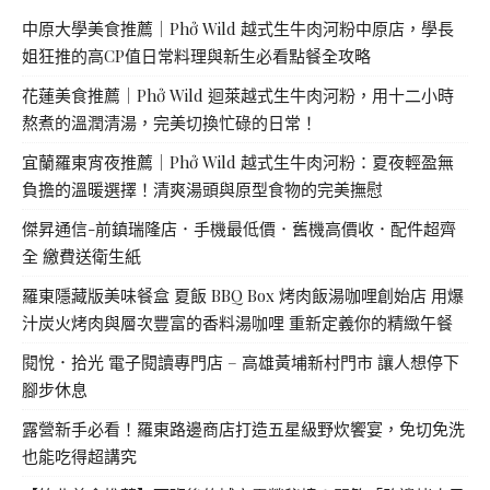
中原大學美食推薦｜Phở Wild 越式生牛肉河粉中原店，學長
姐狂推的高CP值日常料理與新生必看點餐全攻略
花蓮美食推薦｜Phở Wild 迴萊越式生牛肉河粉，用十二小時
熬煮的溫潤清湯，完美切換忙碌的日常！
宜蘭羅東宵夜推薦｜Phở Wild 越式生牛肉河粉：夏夜輕盈無
負擔的溫暖選擇！清爽湯頭與原型食物的完美撫慰
傑昇通信-前鎮瑞隆店．手機最低價．舊機高價收．配件超齊
全 繳費送衛生紙
羅東隱藏版美味餐盒 夏飯 BBQ Box 烤肉飯湯咖哩創始店 用爆
汁炭火烤肉與層次豐富的香料湯咖哩 重新定義你的精緻午餐
閱悅．拾光 電子閱讀專門店 – 高雄黃埔新村門市 讓人想停下
腳步休息
露營新手必看！羅東路邊商店打造五星級野炊饗宴，免切免洗
也能吃得超講究