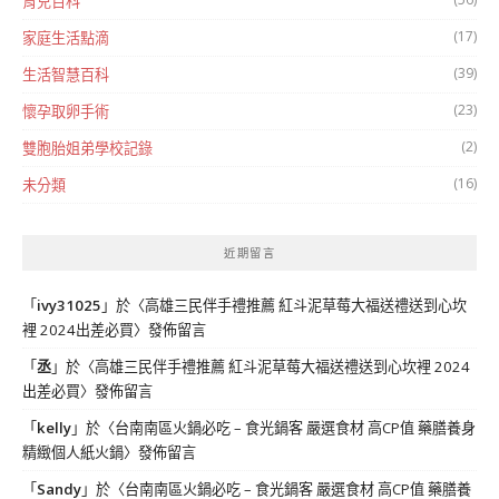
育兒百科
(17)
家庭生活點滴
(39)
生活智慧百科
(23)
懷孕取卵手術
(2)
雙胞胎姐弟學校記錄
(16)
未分類
近期留言
「
ivy31025
」於〈
高雄三民伴手禮推薦 紅斗泥草莓大福送禮送到心坎
裡 2024出差必買
〉發佈留言
「
丞
」於〈
高雄三民伴手禮推薦 紅斗泥草莓大福送禮送到心坎裡 2024
出差必買
〉發佈留言
「
kelly
」於〈
台南南區火鍋必吃 – 食光鍋客 嚴選食材 高CP值 藥膳養身
精緻個人紙火鍋
〉發佈留言
「
Sandy
」於〈
台南南區火鍋必吃 – 食光鍋客 嚴選食材 高CP值 藥膳養