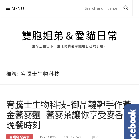
Skip
MENU
to
content
雙胞姐弟＆愛貓日常
生命活在當下，生活的精彩掌握在自己的手裡。
標籤:
宥騰士生物科技
宥騰士生物科技-御品韃靼手作黃
金蕎麥麵+蕎麥茶讓你享受麥香的
晚餐時刻
團購宅配美食
IVY31025
2017-05-20
0