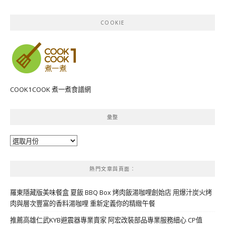
COOKIE
COOK1COOK 煮一煮食譜網
彙整
彙
整
熱門文章與頁面︰
羅東隱藏版美味餐盒 夏飯 BBQ Box 烤肉飯湯咖哩創始店 用爆汁炭火烤
肉與層次豐富的香料湯咖哩 重新定義你的精緻午餐
推薦高雄仁武KYB避震器專業賣家 阿宏改裝部品專業服務細心 CP值