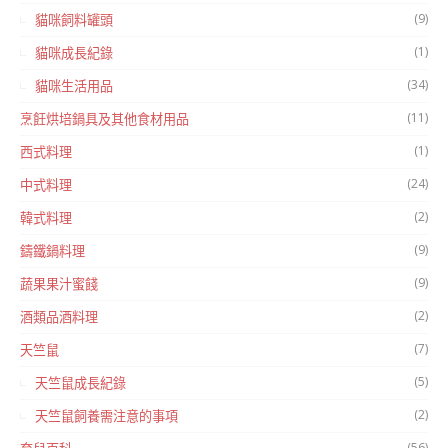
(9)
貓咪飼料罐頭
(1)
貓咪成長紀錄
(34)
貓咪生活用品
(11)
烹飪烘培鍋具及其他食材用品
(1)
西式料理
(24)
中式料理
(2)
韓式料理
(9)
鑄鐵鍋料理
(9)
蔬果果汁蜜餞
(2)
酒類品酒料理
(7)
天竺鼠
(5)
天竺鼠成長紀錄
(2)
天竺鼠飼養需注意的事項
(56)