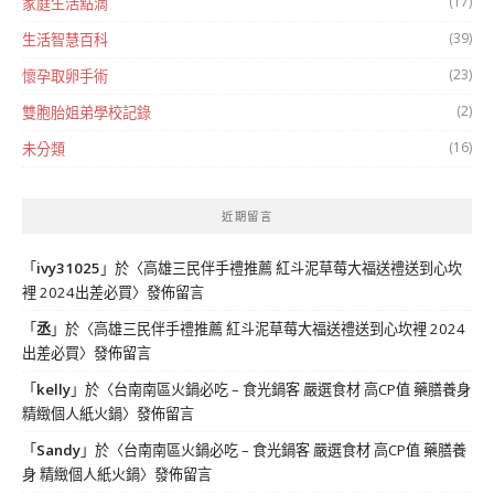
(17)
家庭生活點滴
(39)
生活智慧百科
(23)
懷孕取卵手術
(2)
雙胞胎姐弟學校記錄
(16)
未分類
近期留言
「
ivy31025
」於〈
高雄三民伴手禮推薦 紅斗泥草莓大福送禮送到心坎
裡 2024出差必買
〉發佈留言
「
丞
」於〈
高雄三民伴手禮推薦 紅斗泥草莓大福送禮送到心坎裡 2024
出差必買
〉發佈留言
「
kelly
」於〈
台南南區火鍋必吃 – 食光鍋客 嚴選食材 高CP值 藥膳養身
精緻個人紙火鍋
〉發佈留言
「
Sandy
」於〈
台南南區火鍋必吃 – 食光鍋客 嚴選食材 高CP值 藥膳養
身 精緻個人紙火鍋
〉發佈留言