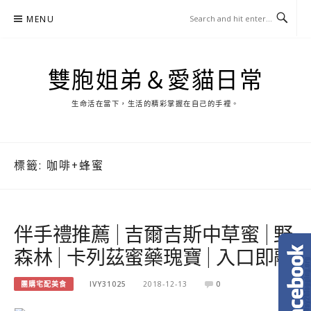
Skip
MENU
to
content
雙胞姐弟＆愛貓日常
生命活在當下，生活的精彩掌握在自己的手裡。
標籤:
咖啡+蜂蜜
伴手禮推薦 | 吉爾吉斯中草蜜 | 野
森林 | 卡列茲蜜藥瑰寶 | 入口即融
團購宅配美食
IVY31025
2018-12-13
0