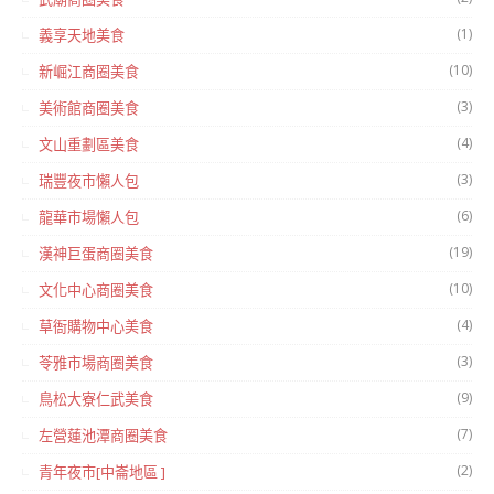
(1)
義享天地美食
(10)
新崛江商圈美食
(3)
美術館商圈美食
(4)
文山重劃區美食
(3)
瑞豐夜市懶人包
(6)
龍華市場懶人包
(19)
漢神巨蛋商圈美食
(10)
文化中心商圈美食
(4)
草衙購物中心美食
(3)
苓雅市場商圈美食
(9)
鳥松大寮仁武美食
(7)
左營蓮池潭商圈美食
(2)
青年夜市[中崙地區 ]