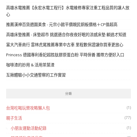
高雄水電推薦【永宏水電工程行】水電維修專家注重工程品質的讓人放
心
推薦漢神百貨週圍美食 - 元宗小館平價親民銅板價格＋CP值超高
高雄床墊推薦 - 床墊超市 挑選適合你夜夜好眠的涼感床墊 躺過才知道
富大汽車商行 雲林虎尾推薦專業中古車 里程數保證讓你買車更放心
Princess 德國專利香妃超胜肽膠原蛋白粉 平時保養 攜帶方便好入口
咖啡渣的妙用 & 活用茶葉渣
互揪體驗小小交通警察的工作實習
分類
(1)
台灣吃喝玩樂攻略懶人包
(77)
親子生活
(1)
小朋友運動活動紀錄