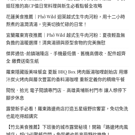
姐狂推的高CP值日常料理與新生必看點餐全攻略
花蓮美食推薦｜Phở Wild 迴萊越式生牛肉河粉，用十二小時
熬煮的溫潤清湯，完美切換忙碌的日常！
宜蘭羅東宵夜推薦｜Phở Wild 越式生牛肉河粉：夏夜輕盈無
負擔的溫暖選擇！清爽湯頭與原型食物的完美撫慰
傑昇通信-前鎮瑞隆店．手機最低價．舊機高價收．配件超齊
全 繳費送衛生紙
羅東隱藏版美味餐盒 夏飯 BBQ Box 烤肉飯湯咖哩創始店 用爆
汁炭火烤肉與層次豐富的香料湯咖哩 重新定義你的精緻午餐
閱悅．拾光 電子閱讀專門店 – 高雄黃埔新村門市 讓人想停下
腳步休息
露營新手必看！羅東路邊商店打造五星級野炊饗宴，免切免洗
也能吃得超講究
【竹北美食推薦】下班後的城市露營秘境！開箱「路邊烤肉風
城店」超Chill聚餐空間，免裝備也能享受野炊樂趣！