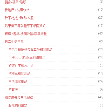
(6)
健身/跳舞/瑜珈
(10)
房地產 / 裝潢修繕
(25)
鞋子/包包/飾品/衣服
(12)
汽車機車等各種車子相關資訊
(40)
檯燈 /書桌/枕頭沙發/寢具床墊
(160)
日常生活用品
(20)
電信手機維修包膜其他相關用品
(28)
手機app/遊戲/3c相關用品
(5)
旅遊行李箱及用品
(10)
汽機車相關用品
(24)
生活清潔用品
(4)
防蚊液
(46)
貓咪成長及生活紀錄
(9)
貓咪飼料罐頭