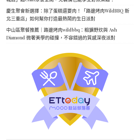
慶生聚會新選擇：除了蛋糕還要肉！「路邊烤肉WildBBQ 新
北三重店」如何幫你打造最熱鬧的生日派對
中山區聚餐推薦｜路邊烤肉wildbbq：粗獷野炊與 Ash
Diamond 微奢美學的碰撞，不容錯過的質感深夜派對