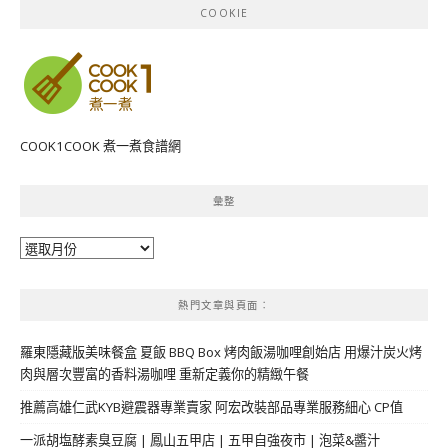
COOKIE
COOK1COOK 煮一煮食譜網
彙整
彙
整
熱門文章與頁面︰
羅東隱藏版美味餐盒 夏飯 BBQ Box 烤肉飯湯咖哩創始店 用爆汁炭火烤
肉與層次豐富的香料湯咖哩 重新定義你的精緻午餐
推薦高雄仁武KYB避震器專業賣家 阿宏改裝部品專業服務細心 CP值
一派胡塩酵素臭豆腐 | 鳳山五甲店 | 五甲自強夜市 | 泡菜&醬汁