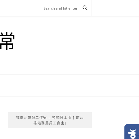
常
推薦高雄駁二住宿 – 帕鉑候工所 [ 前高
雄港務局員工宿舍]