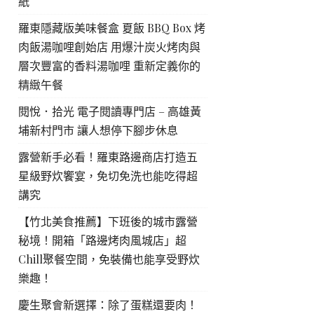
紙
羅東隱藏版美味餐盒 夏飯 BBQ Box 烤
肉飯湯咖哩創始店 用爆汁炭火烤肉與
層次豐富的香料湯咖哩 重新定義你的
精緻午餐
閱悅．拾光 電子閱讀專門店 – 高雄黃
埔新村門市 讓人想停下腳步休息
露營新手必看！羅東路邊商店打造五
星級野炊饗宴，免切免洗也能吃得超
講究
【竹北美食推薦】下班後的城市露營
秘境！開箱「路邊烤肉風城店」超
Chill聚餐空間，免裝備也能享受野炊
樂趣！
慶生聚會新選擇：除了蛋糕還要肉！