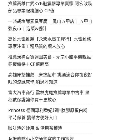
推薦高雄仁武KYB避震器專業賣家 阿宏改裝
部品專業服務細心 CP值
一派胡塩酵素臭豆腐 | 鳳山五甲店 | 五甲自
強夜市 | 泡菜&醬汁
高雄水電推薦【永宏水電工程行】水電維修
專家注重工程品質的讓人放心
推薦漢神百貨週圍美食 - 元宗小館平價親民
銅板價格＋CP值超高
高雄床墊推薦 - 床墊超市 挑選適合你夜夜好
眠的涼感床墊 躺過才知道
富大汽車商行 雲林虎尾推薦專業中古車 里
程數保證讓你買車更放心
Princess 德國專利香妃超胜肽膠原蛋白粉
平時保養 攜帶方便好入口
咖啡渣的妙用 & 活用茶葉渣
互揪體驗小小交通警察的工作實習