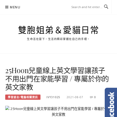
Skip
MENU
to
content
雙胞姐弟＆愛貓日常
生命活在當下，生活的精彩掌握在自己的手裡。
25Hoon兒童線上英文學習讓孩子
不用出門在家能學習 / 專屬於你的
英文家教
學習語言/電腦相關資訊
IVY31025
2021-08-07
0