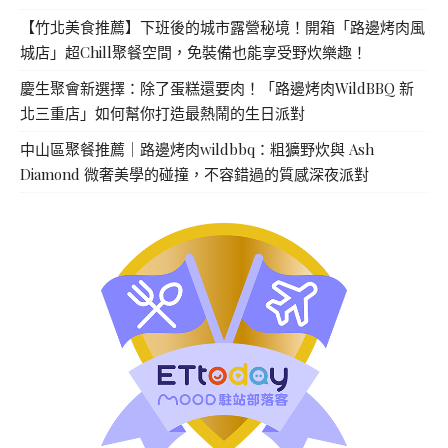
【竹北美食推薦】下班後的城市露營秘境！開箱「路邊烤肉風
城店」超Chill聚餐空間，免裝備也能享受野炊樂趣！
慶生聚會新選擇：除了蛋糕還要肉！「路邊烤肉WildBBQ 新
北三重店」如何幫你打造最熱鬧的生日派對
中山區聚餐推薦｜路邊烤肉wildbbq：粗獷野炊與 Ash
Diamond 微奢美學的碰撞，不容錯過的質感深夜派對