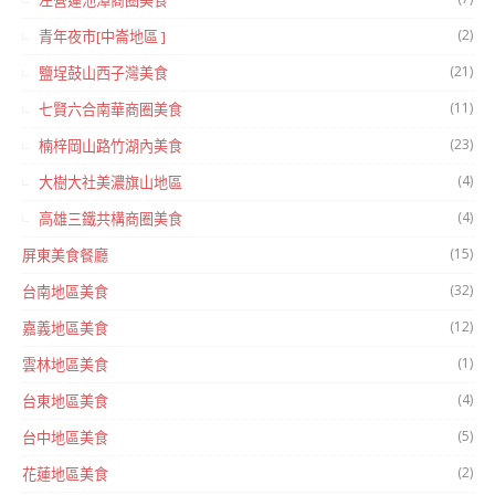
左營蓮池潭商圈美食
(2)
青年夜市[中崙地區 ]
(21)
鹽埕鼓山西子灣美食
(11)
七賢六合南華商圈美食
(23)
楠梓岡山路竹湖內美食
(4)
大樹大社美濃旗山地區
(4)
高雄三鐵共構商圈美食
(15)
屏東美食餐廳
(32)
台南地區美食
(12)
嘉義地區美食
(1)
雲林地區美食
(4)
台東地區美食
(5)
台中地區美食
(2)
花蓮地區美食