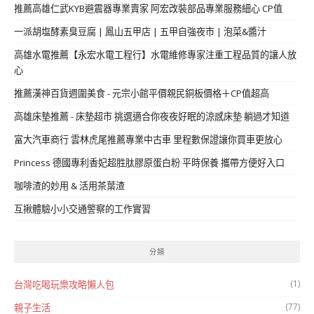
推薦高雄仁武KYB避震器專業賣家 阿宏改裝部品專業服務細心 CP值
一派胡塩酵素臭豆腐 | 鳳山五甲店 | 五甲自強夜市 | 泡菜&醬汁
高雄水電推薦【永宏水電工程行】水電維修專家注重工程品質的讓人放
心
推薦漢神百貨週圍美食 - 元宗小館平價親民銅板價格＋CP值超高
高雄床墊推薦 - 床墊超市 挑選適合你夜夜好眠的涼感床墊 躺過才知道
富大汽車商行 雲林虎尾推薦專業中古車 里程數保證讓你買車更放心
Princess 德國專利香妃超胜肽膠原蛋白粉 平時保養 攜帶方便好入口
咖啡渣的妙用 & 活用茶葉渣
互揪體驗小小交通警察的工作實習
分類
(1)
台灣吃喝玩樂攻略懶人包
(77)
親子生活