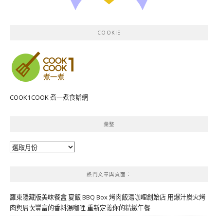
COOKIE
COOK1COOK 煮一煮食譜網
彙整
彙
整
熱門文章與頁面︰
羅東隱藏版美味餐盒 夏飯 BBQ Box 烤肉飯湯咖哩創始店 用爆汁炭火烤
肉與層次豐富的香料湯咖哩 重新定義你的精緻午餐