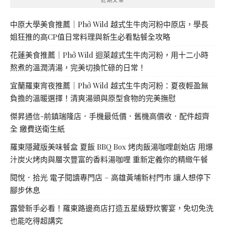
中原大學美食推薦｜Phở Wild 越式生牛肉河粉中原店，學長
姐狂推的高CP值日常料理與新生必看點餐全攻略
花蓮美食推薦｜Phở Wild 迴萊越式生牛肉河粉，用十二小時
熬煮的溫潤清湯，完美切換忙碌的日常！
宜蘭羅東宵夜推薦｜Phở Wild 越式生牛肉河粉：夏夜輕盈無
負擔的溫暖選擇！清爽湯頭與原型食物的完美撫慰
傑昇通信-前鎮瑞隆店．手機最低價．舊機高價收．配件超齊
全 繳費送衛生紙
羅東隱藏版美味餐盒 夏飯 BBQ Box 烤肉飯湯咖哩創始店 用爆
汁炭火烤肉與層次豐富的香料湯咖哩 重新定義你的精緻午餐
閱悅．拾光 電子閱讀專門店 – 高雄黃埔新村門市 讓人想停下
腳步休息
露營新手必看！羅東路邊商店打造五星級野炊饗宴，免切免洗
也能吃得超講究