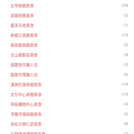
(34)
五甲商圈美食
(2)
武廟商圈美食
(1)
義享天地美食
(10)
新崛江商圈美食
(3)
美術館商圈美食
(4)
文山重劃區美食
(3)
瑞豐夜市懶人包
(6)
龍華市場懶人包
(19)
漢神巨蛋商圈美食
(10)
文化中心商圈美食
(4)
草衙購物中心美食
(3)
苓雅市場商圈美食
(9)
鳥松大寮仁武美食
(7)