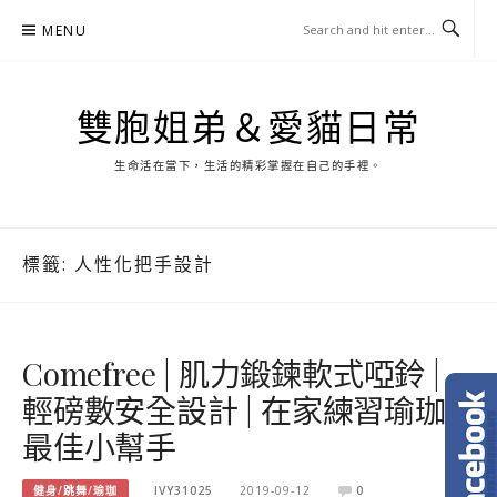
Skip
MENU
to
content
雙胞姐弟＆愛貓日常
生命活在當下，生活的精彩掌握在自己的手裡。
標籤:
人性化把手設計
Comefree | 肌力鍛鍊軟式啞鈴 |
輕磅數安全設計 | 在家練習瑜珈
最佳小幫手
健身/跳舞/瑜珈
IVY31025
2019-09-12
0