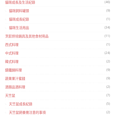
(46)
貓咪成長及生活紀錄
(9)
貓咪飼料罐頭
(1)
貓咪成長紀錄
(34)
貓咪生活用品
(11)
烹飪烘培鍋具及其他食材用品
(1)
西式料理
(24)
中式料理
(2)
韓式料理
(9)
鑄鐵鍋料理
(9)
蔬果果汁蜜餞
(2)
酒類品酒料理
(7)
天竺鼠
(5)
天竺鼠成長紀錄
(2)
天竺鼠飼養需注意的事項