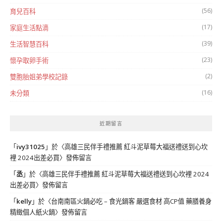
(56)
育兒百科
(17)
家庭生活點滴
(39)
生活智慧百科
(23)
懷孕取卵手術
(2)
雙胞胎姐弟學校記錄
(16)
未分類
近期留言
「
ivy31025
」於〈
高雄三民伴手禮推薦 紅斗泥草莓大福送禮送到心坎
裡 2024出差必買
〉發佈留言
「
丞
」於〈
高雄三民伴手禮推薦 紅斗泥草莓大福送禮送到心坎裡 2024
出差必買
〉發佈留言
「
kelly
」於〈
台南南區火鍋必吃 – 食光鍋客 嚴選食材 高CP值 藥膳養身
精緻個人紙火鍋
〉發佈留言