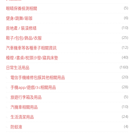
(5)
眼睛保養檢測相關
(6)
健身/跳舞/瑜珈
(10)
房地產 / 裝潢修繕
(25)
鞋子/包包/飾品/衣服
(12)
汽車機車等各種車子相關資訊
(40)
檯燈 /書桌/枕頭沙發/寢具床墊
(160)
日常生活用品
(20)
電信手機維修包膜其他相關用品
(28)
手機app/遊戲/3c相關用品
(5)
旅遊行李箱及用品
(10)
汽機車相關用品
(24)
生活清潔用品
(4)
防蚊液