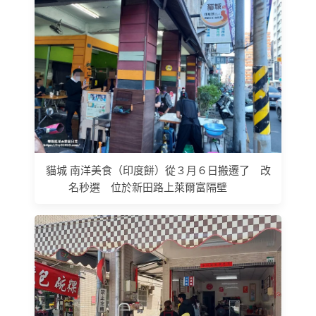
貓城 南洋美食（印度餅）從３月６日搬遷了 改
名秒選 位於新田路上萊爾富隔壁