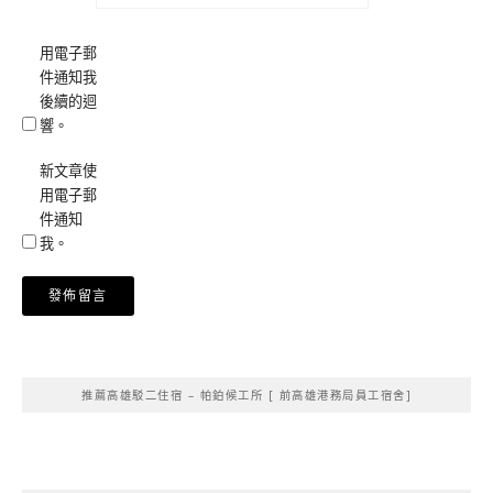
用電子郵
件通知我
後續的迴
響。
新文章使
用電子郵
件通知
我。
Alternative:
推薦高雄駁二住宿 – 帕鉑候工所 [ 前高雄港務局員工宿舍]