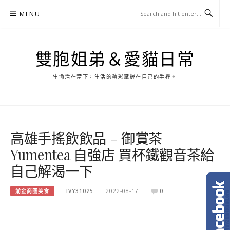
Skip
MENU
to
content
雙胞姐弟＆愛貓日常
生命活在當下，生活的精彩掌握在自己的手裡。
高雄手搖飲飲品 – 御賞茶
Yumentea 自強店 買杯鐵觀音茶給
自己解渴一下
前金商圈美食
IVY31025
2022-08-17
0