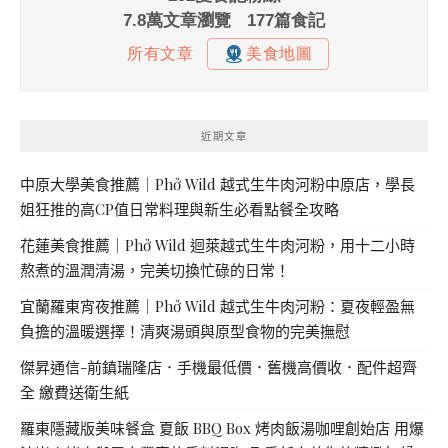
近期文章
中原大學美食推薦｜Phở Wild 越式生牛肉河粉中原店，學長
姐狂推的高CP值日常料理與新生必看點餐全攻略
花蓮美食推薦｜Phở Wild 迴萊越式生牛肉河粉，用十二小時
熬煮的溫潤清湯，完美切換忙碌的日常！
宜蘭羅東宵夜推薦｜Phở Wild 越式生牛肉河粉：夏夜輕盈無
負擔的溫暖選擇！清爽湯頭與原型食物的完美撫慰
傑昇通信-前鎮瑞隆店．手機最低價．舊機高價收．配件超齊
全 繳費送衛生紙
羅東隱藏版美味餐盒 夏飯 BBQ Box 烤肉飯湯咖哩創始店 用爆