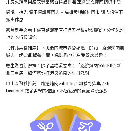
汁炭火烤肉與層次豐富的香料湯咖哩 重新定義你的精緻午餐
閱悅．拾光 電子閱讀專門店 – 高雄黃埔新村門市 讓人想停下
腳步休息
露營新手必看！羅東路邊商店打造五星級野炊饗宴，免切免洗
也能吃得超講究
【竹北美食推薦】下班後的城市露營秘境！開箱「路邊烤肉風
城店」超Chill聚餐空間，免裝備也能享受野炊樂趣！
慶生聚會新選擇：除了蛋糕還要肉！「路邊烤肉WildBBQ 新
北三重店」如何幫你打造最熱鬧的生日派對
中山區聚餐推薦｜路邊烤肉wildbbq：粗獷野炊與 Ash
Diamond 微奢美學的碰撞，不容錯過的質感深夜派對