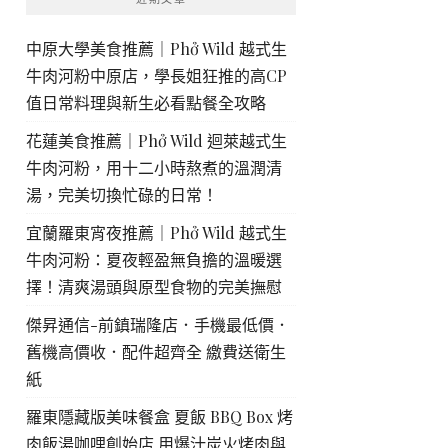
中原大學美食推薦｜Phở Wild 越式生
牛肉河粉中原店，學長姐狂推的高CP
值日常料理與新生必看點餐全攻略
花蓮美食推薦｜Phở Wild 迴萊越式生
牛肉河粉，用十二小時熬煮的溫潤清
湯，完美切換忙碌的日常！
宜蘭羅東宵夜推薦｜Phở Wild 越式生
牛肉河粉：夏夜輕盈無負擔的溫暖選
擇！清爽湯頭與原型食物的完美撫慰
傑昇通信-前鎮瑞隆店．手機最低價．
舊機高價收．配件超齊全 繳費送衛生
紙
羅東隱藏版美味餐盒 夏飯 BBQ Box 烤
肉飯湯咖哩創始店 用爆汁炭火烤肉與