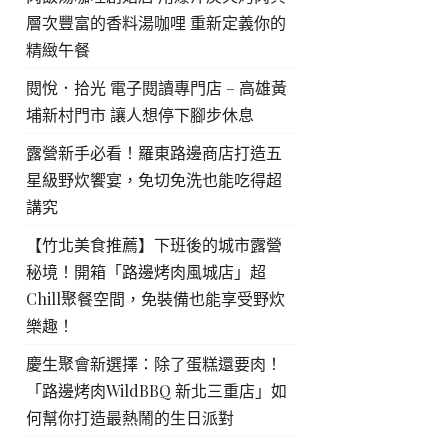
層次豐富的香料湯咖哩 重新定義你的
精緻午餐
閱悅．拾光 電子閱讀專門店 – 高雄黃
埔新村門市 讓人想停下腳步休息
露營新手必看！羅東路邊商店打造五
星級野炊饗宴，免切免洗也能吃得超
講究
【竹北美食推薦】下班後的城市露營
秘境！開箱「路邊烤肉風城店」超
Chill聚餐空間，免裝備也能享受野炊
樂趣！
慶生聚會新選擇：除了蛋糕還要肉！
「路邊烤肉WildBBQ 新北三重店」如
何幫你打造最熱鬧的生日派對