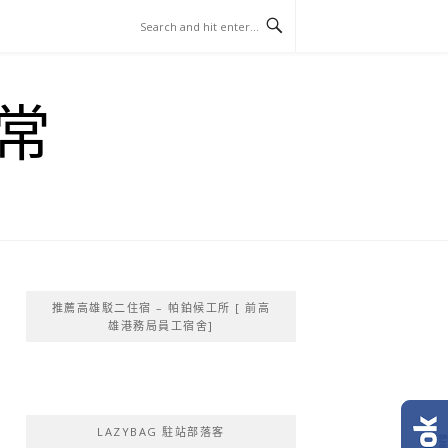
常
推薦高雄駁二住宿 – 帕鉑候工所 [ 前高
雄港務局員工宿舍]
LAZYBAG 駐站部落客