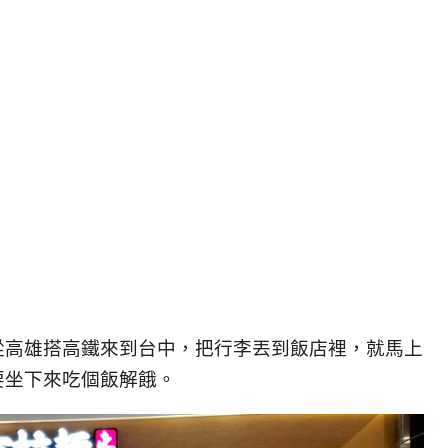
街，從高雄搭高鐵來到台中，把行李丟到飯店裡，就馬上
想要坐下來吃個飯解餓。