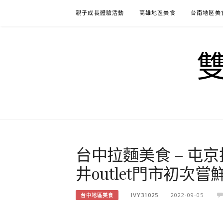
Skip
親子成長體驗活動
高雄地區美食
台南地區美
to
content
台中拉麵美食 – 屯京拉
井outlet門市初次嘗
IVY31025
2022-09-05
台中地區美食