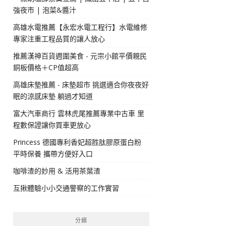
強夜市 | 泡菜&醬汁
高雄水電推薦【永宏水電工程行】水電維修
專家注重工程品質的讓人放心
推薦漢神百貨週圍美食 - 元宗小館平價親民
銅板價格＋CP值超高
高雄床墊推薦 - 床墊超市 挑選適合你夜夜好
眠的涼感床墊 躺過才知道
富大汽車商行 雲林虎尾推薦專業中古車 里
程數保證讓你買車更放心
Princess 德國專利香妃超胜肽膠原蛋白粉
平時保養 攜帶方便好入口
咖啡渣的妙用 & 活用茶葉渣
互揪體驗小小交通警察的工作實習
分類