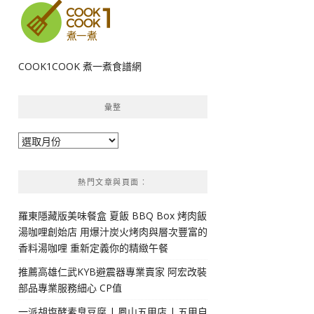
COOK1COOK 煮一煮食譜網
彙整
彙
整
熱門文章與頁面︰
羅東隱藏版美味餐盒 夏飯 BBQ Box 烤肉飯
湯咖哩創始店 用爆汁炭火烤肉與層次豐富的
香料湯咖哩 重新定義你的精緻午餐
推薦高雄仁武KYB避震器專業賣家 阿宏改裝
部品專業服務細心 CP值
一派胡塩酵素臭豆腐 | 鳳山五甲店 | 五甲自