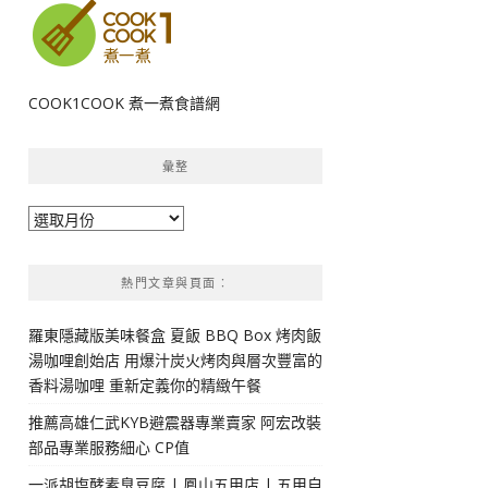
COOK1COOK 煮一煮食譜網
彙整
彙
整
熱門文章與頁面︰
羅東隱藏版美味餐盒 夏飯 BBQ Box 烤肉飯
湯咖哩創始店 用爆汁炭火烤肉與層次豐富的
香料湯咖哩 重新定義你的精緻午餐
推薦高雄仁武KYB避震器專業賣家 阿宏改裝
部品專業服務細心 CP值
一派胡塩酵素臭豆腐 | 鳳山五甲店 | 五甲自