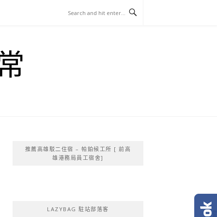
常
推薦高雄駁二住宿 – 帕鉑候工所 [ 前高
雄港務局員工宿舍]
LAZYBAG 駐站部落客