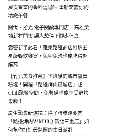
層次豐富的香料湯咖哩 重新定義你的
精緻午餐
閱悅．拾光 電子閱讀專門店 – 高雄黃
埔新村門市 讓人想停下腳步休息
露營新手必看！羅東路邊商店打造五
星級野炊饗宴，免切免洗也能吃得超
講究
【竹北美食推薦】下班後的城市露營
秘境！開箱「路邊烤肉風城店」超
Chill聚餐空間，免裝備也能享受野炊
樂趣！
慶生聚會新選擇：除了蛋糕還要肉！
「路邊烤肉WildBBQ 新北三重店」如
何幫你打造最熱鬧的生日派對