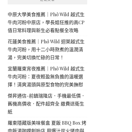
中原大學美食推薦｜Phở Wild 越式生
牛肉河粉中原店，學長姐狂推的高CP
值日常料理與新生必看點餐全攻略
花蓮美食推薦｜Phở Wild 迴萊越式生
牛肉河粉，用十二小時熬煮的溫潤清
湯，完美切換忙碌的日常！
宜蘭羅東宵夜推薦｜Phở Wild 越式生
牛肉河粉：夏夜輕盈無負擔的溫暖選
擇！清爽湯頭與原型食物的完美撫慰
傑昇通信-前鎮瑞隆店．手機最低價．
舊機高價收．配件超齊全 繳費送衛生
紙
羅東隱藏版美味餐盒 夏飯 BBQ Box 烤
肉飯湯咖哩創始店 用爆汁炭火烤肉與