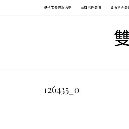
Skip
親子成長體驗活動
高雄地區美食
台南地區美
to
content
126435_0