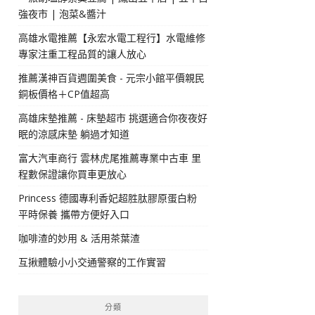
強夜市 | 泡菜&醬汁
高雄水電推薦【永宏水電工程行】水電維修
專家注重工程品質的讓人放心
推薦漢神百貨週圍美食 - 元宗小館平價親民
銅板價格＋CP值超高
高雄床墊推薦 - 床墊超市 挑選適合你夜夜好
眠的涼感床墊 躺過才知道
富大汽車商行 雲林虎尾推薦專業中古車 里
程數保證讓你買車更放心
Princess 德國專利香妃超胜肽膠原蛋白粉
平時保養 攜帶方便好入口
咖啡渣的妙用 & 活用茶葉渣
互揪體驗小小交通警察的工作實習
分類