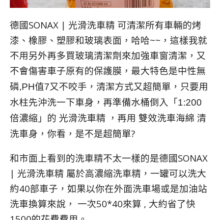
德國SONAX | 光滑洗車精 可清潔所有車輛的烤
漆、橡膠、塑膠和玻璃表面，哈哈~~，這樣我就
不用另外再多買玻璃清潔劑來加強車窗清潔，又
不會傷害車子原有的保護膜，最大特色是
中性無
，清潔方式又超簡單，只要用
磷
,PH
值
7
又不咬手
水柱先沖洗一下車身，再準備水桶倒入
「1:200
的 光滑洗車精 ，再用 雙效洗車海綿 清
倍濃縮」
洗車身，你看，是不是超簡單?
和市面上看到的洗車精不太一樣的是德國SONAX
| 光滑洗車精 屬於高濃縮洗車精，一罐可以洗大
約40部車子，如果以你在外面洗車場或是加油站
洗車換算來說， 一次50*40來算 , 大約省了快
1500的花費費用。