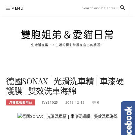
Skip
MENU
to
content
雙胞姐弟＆愛貓日常
生命活在當下，生活的精彩掌握在自己的手裡。
德國SONAX | 光滑洗車精 | 車漆硬
護膜 | 雙效洗車海綿
汽機車相關用品
IVY31025
2018-12-12
0