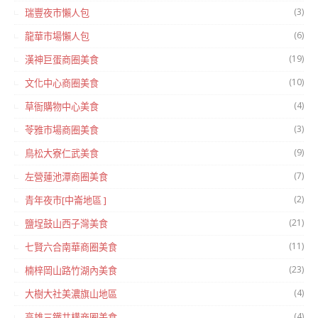
(3)
瑞豐夜市懶人包
(6)
龍華市場懶人包
(19)
漢神巨蛋商圈美食
(10)
文化中心商圈美食
(4)
草衙購物中心美食
(3)
苓雅市場商圈美食
(9)
鳥松大寮仁武美食
(7)
左營蓮池潭商圈美食
(2)
青年夜市[中崙地區 ]
(21)
鹽埕鼓山西子灣美食
(11)
七賢六合南華商圈美食
(23)
楠梓岡山路竹湖內美食
(4)
大樹大社美濃旗山地區
(4)
高雄三鐵共構商圈美食