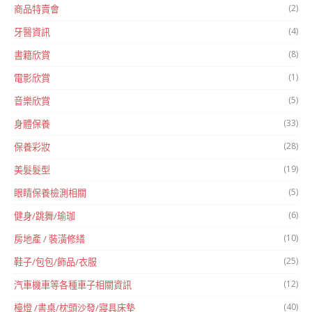
(2)
商品特賣會
(4)
牙醫資訊
(8)
書籍欣賞
(1)
電影欣賞
(5)
音樂欣賞
(33)
身體保養
(28)
保養彩妝
(19)
美髮髮型
(5)
眼睛保養檢測相關
(6)
健身/跳舞/瑜珈
(10)
房地產 / 裝潢修繕
(25)
鞋子/包包/飾品/衣服
(12)
汽車機車等各種車子相關資訊
(40)
檯燈 /書桌/枕頭沙發/寢具床墊