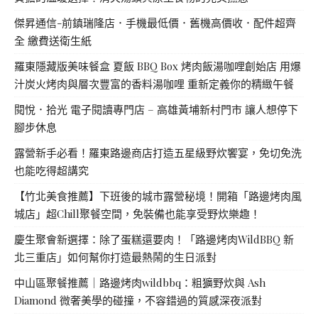
傑昇通信-前鎮瑞隆店．手機最低價．舊機高價收．配件超齊
全 繳費送衛生紙
羅東隱藏版美味餐盒 夏飯 BBQ Box 烤肉飯湯咖哩創始店 用爆
汁炭火烤肉與層次豐富的香料湯咖哩 重新定義你的精緻午餐
閱悅．拾光 電子閱讀專門店 – 高雄黃埔新村門市 讓人想停下
腳步休息
露營新手必看！羅東路邊商店打造五星級野炊饗宴，免切免洗
也能吃得超講究
【竹北美食推薦】下班後的城市露營秘境！開箱「路邊烤肉風
城店」超Chill聚餐空間，免裝備也能享受野炊樂趣！
慶生聚會新選擇：除了蛋糕還要肉！「路邊烤肉WildBBQ 新
北三重店」如何幫你打造最熱鬧的生日派對
中山區聚餐推薦｜路邊烤肉wildbbq：粗獷野炊與 Ash
Diamond 微奢美學的碰撞，不容錯過的質感深夜派對