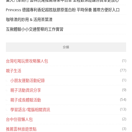
Princess 德國專利香妃超胜肽膠原蛋白粉 平時保養 攜帶方便好入口
咖啡渣的妙用 & 活用茶葉渣
互揪體驗小小交通警察的工作實習
分類
(1)
台灣吃喝玩樂攻略懶人包
(77)
親子生活
(1)
小朋友運動活動紀錄
(9)
親子活動資訊分享
(54)
親子成長體驗活動
(13)
學習語言/電腦相關資訊
(2)
台中住宿懶人包
(3)
推薦雲林旅遊景點