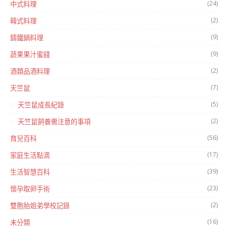
(24)
中式料理
(2)
韓式料理
(9)
鑄鐵鍋料理
(9)
蔬果果汁蜜餞
(2)
酒類品酒料理
(7)
天竺鼠
(5)
天竺鼠成長紀錄
(2)
天竺鼠飼養需注意的事項
(56)
育兒百科
(17)
家庭生活點滴
(39)
生活智慧百科
(23)
懷孕取卵手術
(2)
雙胞胎姐弟學校記錄
(16)
未分類