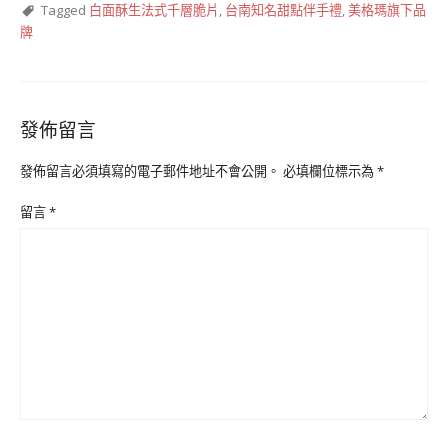
Tagged
白面酥生法式千層脆片
,
台南知名甜點伴手禮
,
美格瑪旗下品
牌
發佈留言
發佈留言必須填寫的電子郵件地址不會公開。
必填欄位標示為
*
留言
*