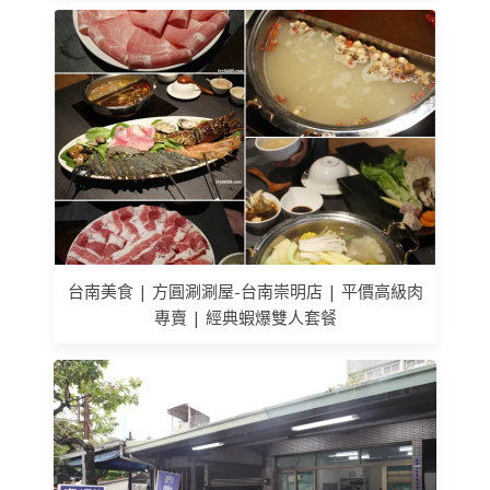
台南美食 | 方圓涮涮屋-台南崇明店 | 平價高級肉
專賣 | 經典蝦爆雙人套餐