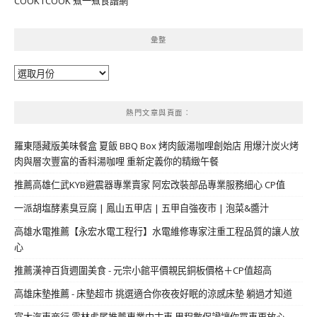
COOK1COOK 煮一煮食譜網
彙整
彙
整
熱門文章與頁面︰
羅東隱藏版美味餐盒 夏飯 BBQ Box 烤肉飯湯咖哩創始店 用爆汁炭火烤
肉與層次豐富的香料湯咖哩 重新定義你的精緻午餐
推薦高雄仁武KYB避震器專業賣家 阿宏改裝部品專業服務細心 CP值
一派胡塩酵素臭豆腐 | 鳳山五甲店 | 五甲自強夜市 | 泡菜&醬汁
高雄水電推薦【永宏水電工程行】水電維修專家注重工程品質的讓人放
心
推薦漢神百貨週圍美食 - 元宗小館平價親民銅板價格＋CP值超高
高雄床墊推薦 - 床墊超市 挑選適合你夜夜好眠的涼感床墊 躺過才知道
富大汽車商行 雲林虎尾推薦專業中古車 里程數保證讓你買車更放心