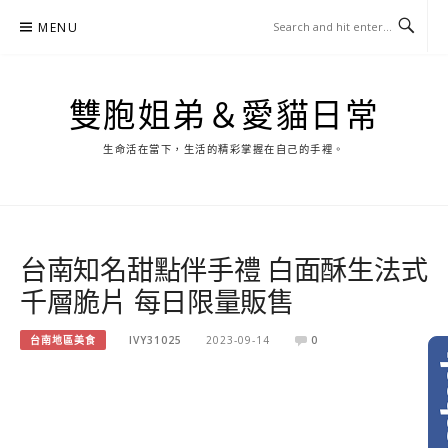
Skip
MENU
to
content
雙胞姐弟＆愛貓日常
生命活在當下，生活的精彩掌握在自己的手裡。
台南知名甜點伴手禮 白面酥生法式
千層脆片 每日限量販售
台南地區美食
IVY31025
2023-09-14
0