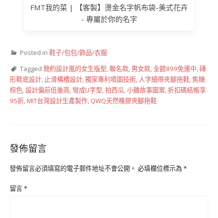
FMT我的菜 | 【客製】燙金名字帆布袋-美式花卉
- 專屬於你的名字
Posted in
鞋子/包包/飾品/衣服
Tagged
簡約設計風的女生版型
,
聯名款
,
男女款
,
全館899免運中
,
磚
形鞋底設計
,
止滑構槽設計
,
獨家專利噴圖技術
,
人字細帶夾腳拖鞋
,
焦糖
棕色
,
設計偏前低後高
,
彎成U字型
,
拍西瓜
,
小雞故事圖案
,
折扣碼結帳享
95折
,
MIT台灣設計生產製作
,
QWQ天然橡膠夾腳拖鞋
發佈留言
發佈留言必須填寫的電子郵件地址不會公開。
必填欄位標示為
*
留言
*