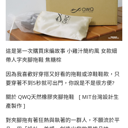
這是第一次購買
床編故事 小雞汁簡約風 女款細
帶人字夾腳拖鞋 焦糖棕
因為我喜歡好穿搭又好看的拖鞋或涼鞋鞋款，只
要穿著不到5秒就可出門，你說是不是很方便?
關於 QWQ天然橡膠夾腳拖鞋
[ MIT
台灣設計生
產製作 ]
對夾腳拖有著狂熱與執著的一群人，不願流於平