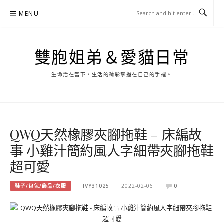
Skip
MENU
to
content
雙胞姐弟＆愛貓日常
生命活在當下，生活的精彩掌握在自己的手裡。
QWQ天然橡膠夾腳拖鞋 – 床編故
事 小雞汁簡約風人字細帶夾腳拖鞋
超可愛
鞋子/包包/飾品/衣服
IVY31025
2022-02-06
0