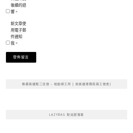
後續的迴
響。
新文章使
用電子郵
件通知
我。
Alternative:
推薦高雄駁二住宿 – 帕鉑候工所 [ 前高雄港務局員工宿舍]
LAZYBAG 駐站部落客