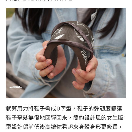
就算用力將鞋子彎成U字型，鞋子的彈韌度都讓
鞋子毫髮無傷地回彈回來，簡約設計風的女生版
型設計偏前低後高讓你看起來身體身形更修長，