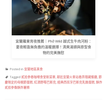
宜蘭羅東宵夜推薦｜Phở Wild 越式生牛肉河粉：
夏夜輕盈無負擔的溫暖選擇！清爽湯頭與原型食
物的完美撫慰
Posted in
宜蘭地區美食
Tagged
貳拾參巷咖哩食堂新菜單
,
鄰近宜蘭火車站巷弄隱藏餐廳
,
節
慶限定的母親節蛋糕
,
紅酒野莓巴斯克
,
經典西班牙巴斯克乳酪蛋糕
,
酥炸
貳拾參像酥炸薯條