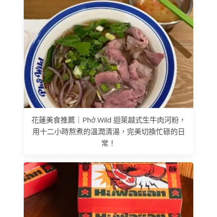
花蓮美食推薦｜Phở Wild 迴萊越式生牛肉河粉，
用十二小時熬煮的溫潤清湯，完美切換忙碌的日
常！