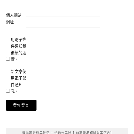
個人網站
網址
用電子郵
件通知我
後續的迴
響。
新文章使
用電子郵
件通知
我。
Alternative:
推薦高雄駁二住宿 – 帕鉑候工所 [ 前高雄港務局員工宿舍]