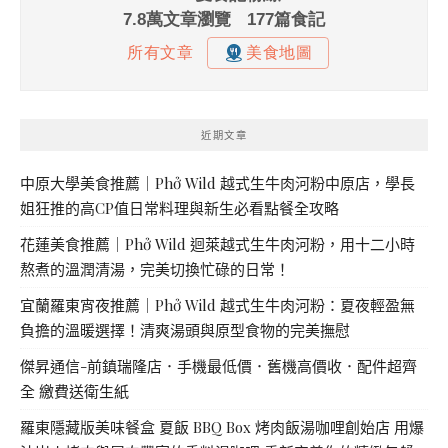
近期文章
中原大學美食推薦｜Phở Wild 越式生牛肉河粉中原店，學長
姐狂推的高CP值日常料理與新生必看點餐全攻略
花蓮美食推薦｜Phở Wild 迴萊越式生牛肉河粉，用十二小時
熬煮的溫潤清湯，完美切換忙碌的日常！
宜蘭羅東宵夜推薦｜Phở Wild 越式生牛肉河粉：夏夜輕盈無
負擔的溫暖選擇！清爽湯頭與原型食物的完美撫慰
傑昇通信-前鎮瑞隆店．手機最低價．舊機高價收．配件超齊
全 繳費送衛生紙
羅東隱藏版美味餐盒 夏飯 BBQ Box 烤肉飯湯咖哩創始店 用爆