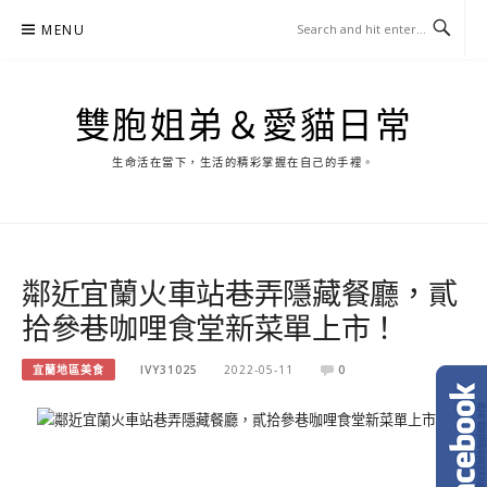
Skip
MENU
to
content
雙胞姐弟＆愛貓日常
生命活在當下，生活的精彩掌握在自己的手裡。
鄰近宜蘭火車站巷弄隱藏餐廳，貳
拾參巷咖哩食堂新菜單上市！
宜蘭地區美食
IVY31025
2022-05-11
0