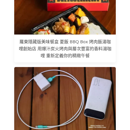
羅東隱藏版美味餐盒 夏飯 BBQ Box 烤肉飯湯咖
哩創始店 用爆汁炭火烤肉與層次豐富的香料湯咖
哩 重新定義你的精緻午餐