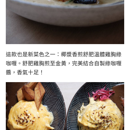
這款也是新菜色之一：椰漿香煎舒肥溫體雞胸綠
咖喱。舒肥雞胸煎至金黃，完美結合自製綠咖喱
醬，香氣十足！