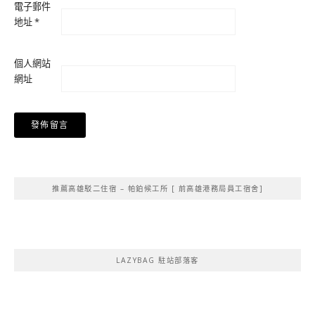
電子郵件
地址
*
個人網站
網址
Alternative:
推薦高雄駁二住宿 – 帕鉑候工所 [ 前高雄港務局員工宿舍]
LAZYBAG 駐站部落客