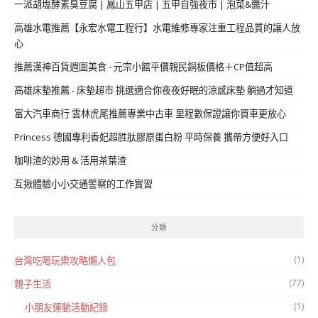
一派胡塩酵素臭豆腐 | 鳳山五甲店 | 五甲自強夜市 | 泡菜&醬汁
高雄水電推薦【永宏水電工程行】水電維修專家注重工程品質的讓人放
心
推薦漢神百貨週圍美食 - 元宗小館平價親民銅板價格＋CP值超高
高雄床墊推薦 - 床墊超市 挑選適合你夜夜好眠的涼感床墊 躺過才知道
富大汽車商行 雲林虎尾推薦專業中古車 里程數保證讓你買車更放心
Princess 德國專利香妃超胜肽膠原蛋白粉 平時保養 攜帶方便好入口
咖啡渣的妙用 & 活用茶葉渣
互揪體驗小小交通警察的工作實習
分類
(1)
台灣吃喝玩樂攻略懶人包
(77)
親子生活
(1)
小朋友運動活動紀錄