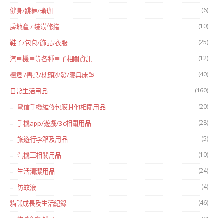
(6)
健身/跳舞/瑜珈
(10)
房地產 / 裝潢修繕
(25)
鞋子/包包/飾品/衣服
(12)
汽車機車等各種車子相關資訊
(40)
檯燈 /書桌/枕頭沙發/寢具床墊
(160)
日常生活用品
(20)
電信手機維修包膜其他相關用品
(28)
手機app/遊戲/3c相關用品
(5)
旅遊行李箱及用品
(10)
汽機車相關用品
(24)
生活清潔用品
(4)
防蚊液
(46)
貓咪成長及生活紀錄