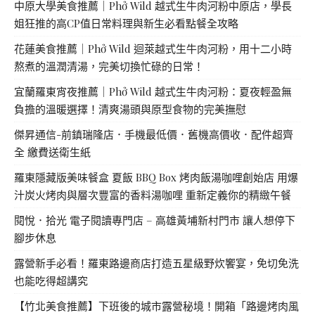
中原大學美食推薦｜Phở Wild 越式生牛肉河粉中原店，學長
姐狂推的高CP值日常料理與新生必看點餐全攻略
花蓮美食推薦｜Phở Wild 迴萊越式生牛肉河粉，用十二小時
熬煮的溫潤清湯，完美切換忙碌的日常！
宜蘭羅東宵夜推薦｜Phở Wild 越式生牛肉河粉：夏夜輕盈無
負擔的溫暖選擇！清爽湯頭與原型食物的完美撫慰
傑昇通信-前鎮瑞隆店．手機最低價．舊機高價收．配件超齊
全 繳費送衛生紙
羅東隱藏版美味餐盒 夏飯 BBQ Box 烤肉飯湯咖哩創始店 用爆
汁炭火烤肉與層次豐富的香料湯咖哩 重新定義你的精緻午餐
閱悅．拾光 電子閱讀專門店 – 高雄黃埔新村門市 讓人想停下
腳步休息
露營新手必看！羅東路邊商店打造五星級野炊饗宴，免切免洗
也能吃得超講究
【竹北美食推薦】下班後的城市露營秘境！開箱「路邊烤肉風