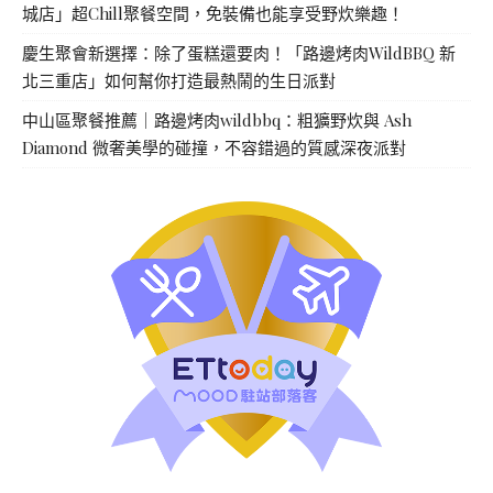
城店」超Chill聚餐空間，免裝備也能享受野炊樂趣！
慶生聚會新選擇：除了蛋糕還要肉！「路邊烤肉WildBBQ 新
北三重店」如何幫你打造最熱鬧的生日派對
中山區聚餐推薦｜路邊烤肉wildbbq：粗獷野炊與 Ash
Diamond 微奢美學的碰撞，不容錯過的質感深夜派對