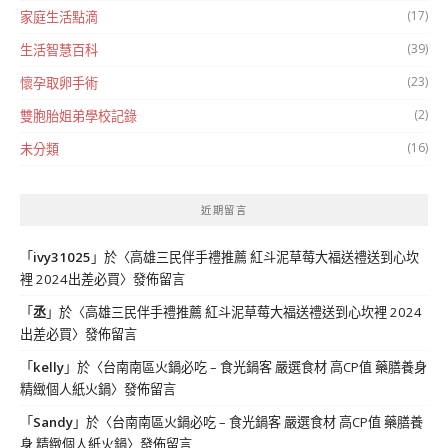
(17)
家庭生活點滴
(39)
生活智慧百科
(23)
懷孕取卵手術
(2)
雙胞胎姐弟學校記錄
(16)
未分類
近期留言
「
ivy31025
」於〈
高雄三民伴手禮推薦 紅斗泥草莓大福送禮送到心坎
裡 2024出差必買
〉發佈留言
「
丞
」於〈
高雄三民伴手禮推薦 紅斗泥草莓大福送禮送到心坎裡 2024
出差必買
〉發佈留言
「
kelly
」於〈
台南南區火鍋必吃 – 食光鍋客 嚴選食材 高CP值 藥膳養身
精緻個人紙火鍋
〉發佈留言
「
Sandy
」於〈
台南南區火鍋必吃 – 食光鍋客 嚴選食材 高CP值 藥膳養
身 精緻個人紙火鍋
〉發佈留言