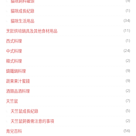
(9)
貓咪飼料罐頭
(1)
貓咪成長紀錄
(34)
貓咪生活用品
(11)
烹飪烘培鍋具及其他食材用品
(1)
西式料理
(24)
中式料理
(2)
韓式料理
(9)
鑄鐵鍋料理
(9)
蔬果果汁蜜餞
(2)
酒類品酒料理
(7)
天竺鼠
(5)
天竺鼠成長紀錄
(2)
天竺鼠飼養需注意的事項
(56)
育兒百科