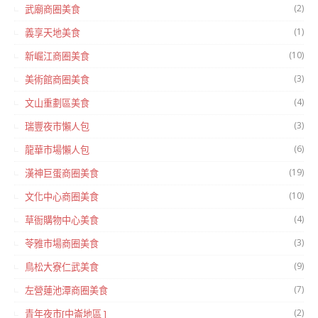
(2)
武廟商圈美食
(1)
義享天地美食
(10)
新崛江商圈美食
(3)
美術館商圈美食
(4)
文山重劃區美食
(3)
瑞豐夜市懶人包
(6)
龍華市場懶人包
(19)
漢神巨蛋商圈美食
(10)
文化中心商圈美食
(4)
草衙購物中心美食
(3)
苓雅市場商圈美食
(9)
鳥松大寮仁武美食
(7)
左營蓮池潭商圈美食
(2)
青年夜市[中崙地區 ]