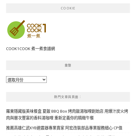
COOKIE
COOK1COOK 煮一煮食譜網
彙整
彙
整
熱門文章與頁面︰
羅東隱藏版美味餐盒 夏飯 BBQ Box 烤肉飯湯咖哩創始店 用爆汁炭火烤
肉與層次豐富的香料湯咖哩 重新定義你的精緻午餐
推薦高雄仁武KYB避震器專業賣家 阿宏改裝部品專業服務細心 CP值