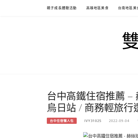
Skip
親子成長體驗活動
高雄地區美食
台南地區美
to
content
台中高鐵住宿推薦 –
烏日站 / 商務輕旅行
IVY31025
2022-09-04
台中住宿懶人包