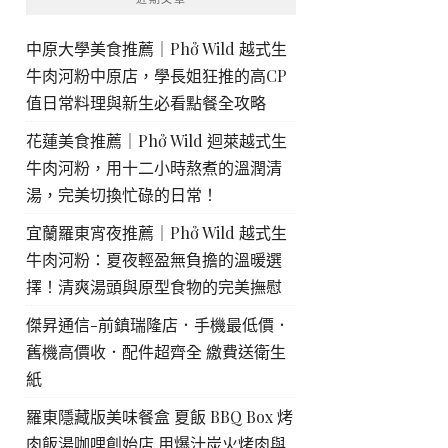
中原大學美食推薦｜Phở Wild 越式生
牛肉河粉中原店，學長姐狂推的高CP
值日常料理與新生必看點餐全攻略
花蓮美食推薦｜Phở Wild 迴萊越式生
牛肉河粉，用十二小時熬煮的溫潤清
湯，完美切換忙碌的日常！
宜蘭羅東宵夜推薦｜Phở Wild 越式生
牛肉河粉：夏夜輕盈無負擔的溫暖選
擇！清爽湯頭與原型食物的完美撫慰
傑昇通信-前鎮瑞隆店．手機最低價．
舊機高價收．配件超齊全 繳費送衛生
紙
羅東隱藏版美味餐盒 夏飯 BBQ Box 烤
肉飯湯咖哩創始店 用爆汁炭火烤肉與