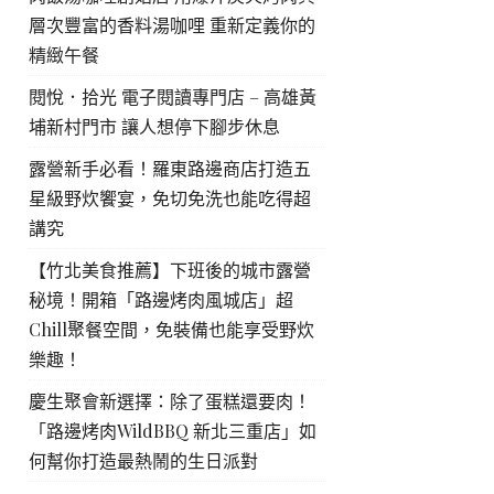
層次豐富的香料湯咖哩 重新定義你的
精緻午餐
閱悅．拾光 電子閱讀專門店 – 高雄黃
埔新村門市 讓人想停下腳步休息
露營新手必看！羅東路邊商店打造五
星級野炊饗宴，免切免洗也能吃得超
講究
【竹北美食推薦】下班後的城市露營
秘境！開箱「路邊烤肉風城店」超
Chill聚餐空間，免裝備也能享受野炊
樂趣！
慶生聚會新選擇：除了蛋糕還要肉！
「路邊烤肉WildBBQ 新北三重店」如
何幫你打造最熱鬧的生日派對