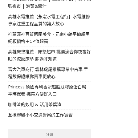
強夜市 | 泡菜&醬汁
高雄水電推薦【永宏水電工程行】水電維修
專家注重工程品質的讓人放心
推薦漢神百貨週圍美食 - 元宗小館平價親民
銅板價格＋CP值超高
高雄床墊推薦 - 床墊超市 挑選適合你夜夜好
眠的涼感床墊 躺過才知道
富大汽車商行 雲林虎尾推薦專業中古車 里
程數保證讓你買車更放心
Princess 德國專利香妃超胜肽膠原蛋白粉
平時保養 攜帶方便好入口
咖啡渣的妙用 & 活用茶葉渣
互揪體驗小小交通警察的工作實習
分類