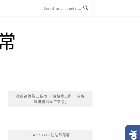
常
推薦高雄駁二住宿 – 帕鉑候工所 [ 前高
雄港務局員工宿舍]
LAZYBAG 駐站部落客