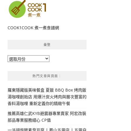
COOK1COOK 煮一煮食譜網
彙整
彙
整
熱門文章與頁面︰
羅東隱藏版美味餐盒 夏飯 BBQ Box 烤肉飯
湯咖哩創始店 用爆汁炭火烤肉與層次豐富的
香料湯咖哩 重新定義你的精緻午餐
推薦高雄仁武KYB避震器專業賣家 阿宏改裝
部品專業服務細心 CP值
一派胡塩酵素臭豆腐 | 鳳山五甲店 | 五甲自