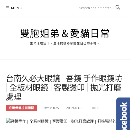
Skip
MENU
to
content
雙胞姐弟＆愛貓日常
生命活在當下，生活的精彩掌握在自己的手裡。
台南久必大眼鏡- 吾鏡 手作眼鏡坊
| 全板材眼鏡 | 客製燙印 | 拋光打磨
處理
眼睛保養檢測相關
IVY31025
2019-01-06
0