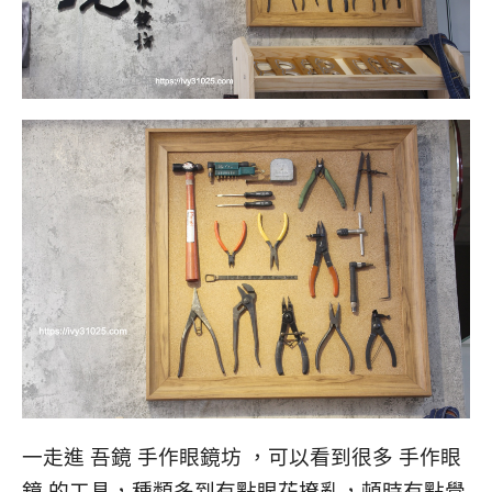
一走進 吾鏡 手作眼鏡坊 ，可以看到很多 手作眼
鏡 的工具，種類多到有點眼花撩亂，頓時有點覺