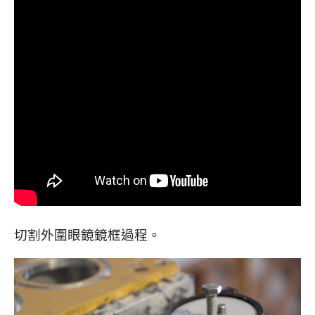
切割外圍眼鏡鏡框過程。