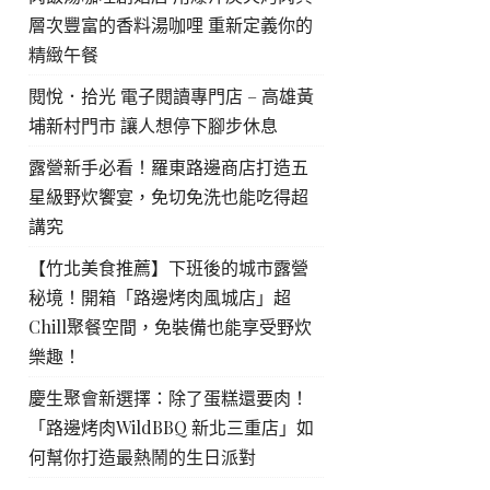
層次豐富的香料湯咖哩 重新定義你的
精緻午餐
閱悅．拾光 電子閱讀專門店 – 高雄黃
埔新村門市 讓人想停下腳步休息
露營新手必看！羅東路邊商店打造五
星級野炊饗宴，免切免洗也能吃得超
講究
【竹北美食推薦】下班後的城市露營
秘境！開箱「路邊烤肉風城店」超
Chill聚餐空間，免裝備也能享受野炊
樂趣！
慶生聚會新選擇：除了蛋糕還要肉！
「路邊烤肉WildBBQ 新北三重店」如
何幫你打造最熱鬧的生日派對