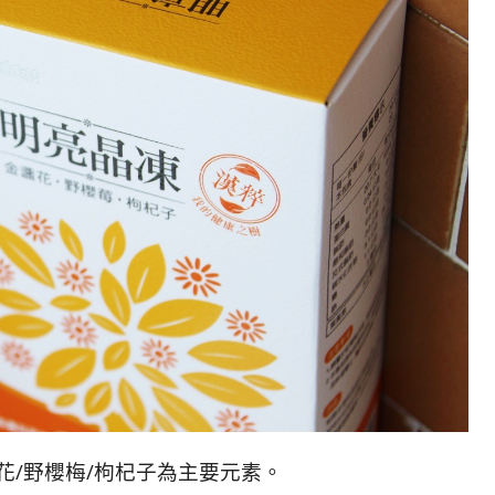
盞花/野櫻梅/枸杞子為主要元素。