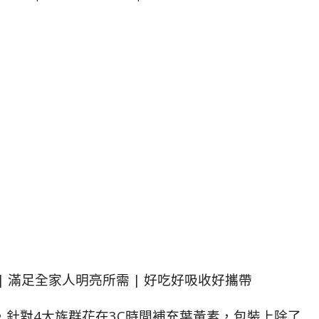
 | 滿足全家人明亮所需 | 好吃好吸收好攜帶
凍，針對4大族群花在3C時間補充葉黃素，包裝上除了