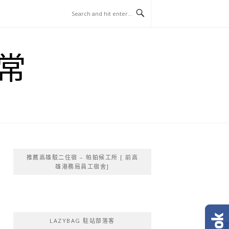
常
推薦高雄駁二住宿 – 帕鉑候工所 [ 前高
雄港務局員工宿舍]
LAZYBAG 駐站部落客