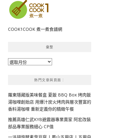
COOK1COOK 煮一煮食譜網
彙整
彙
整
熱門文章與頁面︰
羅東隱藏版美味餐盒 夏飯 BBQ Box 烤肉飯
湯咖哩創始店 用爆汁炭火烤肉與層次豐富的
香料湯咖哩 重新定義你的精緻午餐
推薦高雄仁武KYB避震器專業賣家 阿宏改裝
部品專業服務細心 CP值
一派胡塩酵素臭豆腐 | 鳳山五甲店 | 五甲自