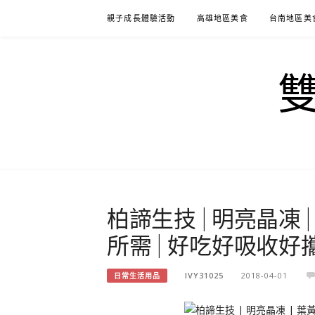
Skip
親子成長體驗活動
高雄地區美食
台南地區美
to
content
柏諦生技 | 明亮晶凍 
所需 | 好吃好吸收好
IVY31025
2018-04-01
日常生活用品