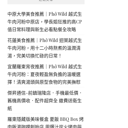
中原大學美食推薦｜Phở Wild 越式生
牛肉河粉中原店，學長姐狂推的高CP
值日常料理與新生必看點餐全攻略
花蓮美食推薦｜Phở Wild 迴萊越式生
牛肉河粉，用十二小時熬煮的溫潤清
湯，完美切換忙碌的日常！
宜蘭羅東宵夜推薦｜Phở Wild 越式生
牛肉河粉：夏夜輕盈無負擔的溫暖選
擇！清爽湯頭與原型食物的完美撫慰
傑昇通信-前鎮瑞隆店．手機最低價．
舊機高價收．配件超齊全 繳費送衛生
紙
羅東隱藏版美味餐盒 夏飯 BBQ Box 烤
肉飯湯咖哩創始店 用爆汁炭火烤肉與