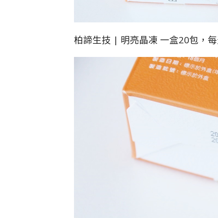
柏諦生技 | 明亮晶凍 一盒20包，