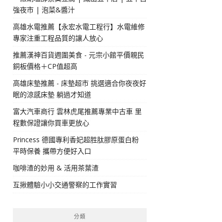
強夜市 | 泡菜&醬汁
高雄水電推薦【永宏水電工程行】水電維修
專家注重工程品質的讓人放心
推薦漢神百貨週圍美食 - 元宗小館平價親民
銅板價格＋CP值超高
高雄床墊推薦 - 床墊超市 挑選適合你夜夜好
眠的涼感床墊 躺過才知道
富大汽車商行 雲林虎尾推薦專業中古車 里
程數保證讓你買車更放心
Princess 德國專利香妃超胜肽膠原蛋白粉
平時保養 攜帶方便好入口
咖啡渣的妙用 & 活用茶葉渣
互揪體驗小小交通警察的工作實習
分類