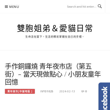
Skip
MENU
to
content
雙胞姐弟＆愛貓日常
生命活在當下，生活的精彩掌握在自己的手裡。
手作銅鑼燒 青年夜市店（第五
街）- 當天現做點心 / 小朋友童年
回憶
青年夜市[中崙地區 ]
IVY31025
2024-02-13
0