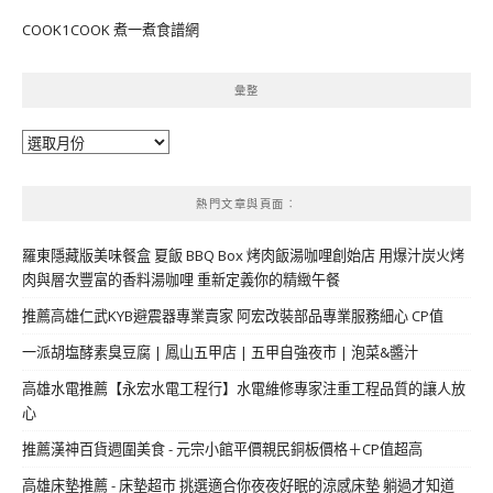
COOK1COOK 煮一煮食譜網
彙整
彙
整
熱門文章與頁面︰
羅東隱藏版美味餐盒 夏飯 BBQ Box 烤肉飯湯咖哩創始店 用爆汁炭火烤
肉與層次豐富的香料湯咖哩 重新定義你的精緻午餐
推薦高雄仁武KYB避震器專業賣家 阿宏改裝部品專業服務細心 CP值
一派胡塩酵素臭豆腐 | 鳳山五甲店 | 五甲自強夜市 | 泡菜&醬汁
高雄水電推薦【永宏水電工程行】水電維修專家注重工程品質的讓人放
心
推薦漢神百貨週圍美食 - 元宗小館平價親民銅板價格＋CP值超高
高雄床墊推薦 - 床墊超市 挑選適合你夜夜好眠的涼感床墊 躺過才知道