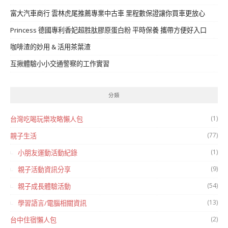
富大汽車商行 雲林虎尾推薦專業中古車 里程數保證讓你買車更放心
Princess 德國專利香妃超胜肽膠原蛋白粉 平時保養 攜帶方便好入口
咖啡渣的妙用 & 活用茶葉渣
互揪體驗小小交通警察的工作實習
分類
(1)
台灣吃喝玩樂攻略懶人包
(77)
親子生活
(1)
小朋友運動活動紀錄
(9)
親子活動資訊分享
(54)
親子成長體驗活動
(13)
學習語言/電腦相關資訊
(2)
台中住宿懶人包