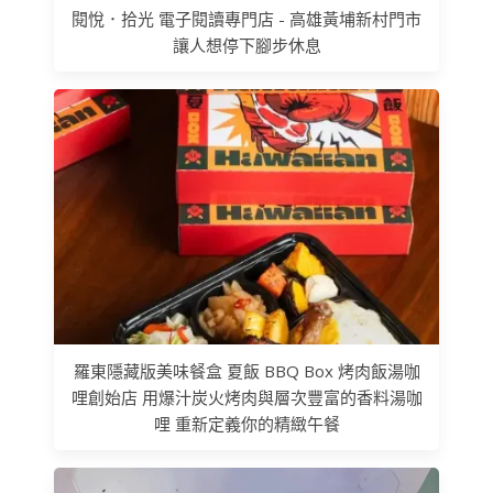
閱悅．拾光 電子閱讀專門店 - 高雄黃埔新村門市
讓人想停下腳步休息
羅東隱藏版美味餐盒 夏飯 BBQ Box 烤肉飯湯咖
哩創始店 用爆汁炭火烤肉與層次豐富的香料湯咖
哩 重新定義你的精緻午餐