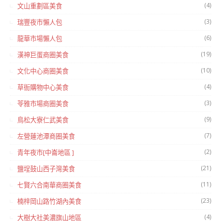
(4)
文山重劃區美食
(3)
瑞豐夜市懶人包
(6)
龍華市場懶人包
(19)
漢神巨蛋商圈美食
(10)
文化中心商圈美食
(4)
草衙購物中心美食
(3)
苓雅市場商圈美食
(9)
鳥松大寮仁武美食
(7)
左營蓮池潭商圈美食
(2)
青年夜市[中崙地區 ]
(21)
鹽埕鼓山西子灣美食
(11)
七賢六合南華商圈美食
(23)
楠梓岡山路竹湖內美食
(4)
大樹大社美濃旗山地區