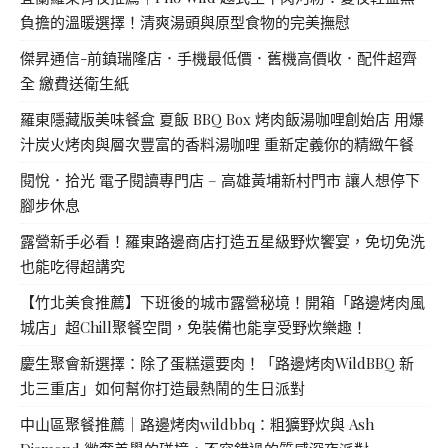
負擔的溫暖選擇！清爽湯頭與原型食物的完美撫慰
傑昇通信-前鎮瑞隆店．手機最低價．舊機高價收．配件超齊
全 繳費送衛生紙
羅東隱藏版美味餐盒 夏飯 BBQ Box 烤肉飯湯咖哩創始店 用爆
汁炭火烤肉與層次豐富的香料湯咖哩 重新定義你的精緻午餐
閱悅．拾光 電子閱讀專門店 – 高雄黃埔新村門市 讓人想停下
腳步休息
露營新手必看！羅東路邊商店打造五星級野炊饗宴，免切免洗
也能吃得超講究
【竹北美食推薦】下班後的城市露營秘境！開箱「路邊烤肉風
城店」超Chill聚餐空間，免裝備也能享受野炊樂趣！
慶生聚會新選擇：除了蛋糕還要肉！「路邊烤肉WildBBQ 新
北三重店」如何幫你打造最熱鬧的生日派對
中山區聚餐推薦｜路邊烤肉wildbbq：粗獷野炊與 Ash