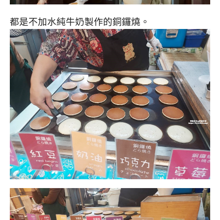
都是不加水純牛奶製作的銅鑼燒。