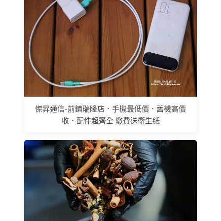
傑昇通信-前鎮瑞隆店．手機最低價．舊機高價
收．配件超齊全 繳費送衛生紙