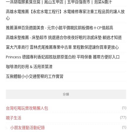
一派胡塩酵素臭豆腐 | 鳳山五甲店 | 五甲自強夜市 | 泡菜&醬汁
高雄水電推薦【永宏水電工程行】水電維修專家注重工程品質的讓人放
心
推薦漢神百貨週圍美食 - 元宗小館平價親民銅板價格＋CP值超高
高雄床墊推薦 - 床墊超市 挑選適合你夜夜好眠的涼感床墊 躺過才知道
富大汽車商行 雲林虎尾推薦專業中古車 里程數保證讓你買車更放心
Princess 德國專利香妃超胜肽膠原蛋白粉 平時保養 攜帶方便好入口
咖啡渣的妙用 & 活用茶葉渣
互揪體驗小小交通警察的工作實習
分類
(1)
台灣吃喝玩樂攻略懶人包
(77)
親子生活
(1)
小朋友運動活動紀錄