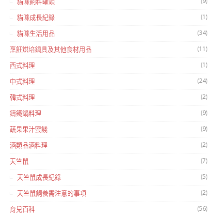
(9)
貓咪飼料罐頭
(1)
貓咪成長紀錄
(34)
貓咪生活用品
(11)
烹飪烘培鍋具及其他食材用品
(1)
西式料理
(24)
中式料理
(2)
韓式料理
(9)
鑄鐵鍋料理
(9)
蔬果果汁蜜餞
(2)
酒類品酒料理
(7)
天竺鼠
(5)
天竺鼠成長紀錄
(2)
天竺鼠飼養需注意的事項
(56)
育兒百科