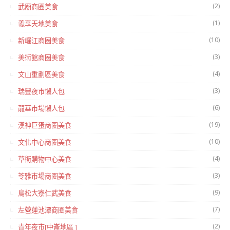
(2)
武廟商圈美食
(1)
義享天地美食
(10)
新崛江商圈美食
(3)
美術館商圈美食
(4)
文山重劃區美食
(3)
瑞豐夜市懶人包
(6)
龍華市場懶人包
(19)
漢神巨蛋商圈美食
(10)
文化中心商圈美食
(4)
草衙購物中心美食
(3)
苓雅市場商圈美食
(9)
鳥松大寮仁武美食
(7)
左營蓮池潭商圈美食
(2)
青年夜市[中崙地區 ]