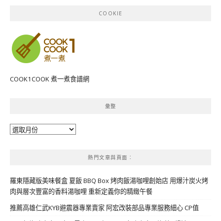
COOKIE
COOK1COOK 煮一煮食譜網
彙整
彙
整
熱門文章與頁面︰
羅東隱藏版美味餐盒 夏飯 BBQ Box 烤肉飯湯咖哩創始店 用爆汁炭火烤
肉與層次豐富的香料湯咖哩 重新定義你的精緻午餐
推薦高雄仁武KYB避震器專業賣家 阿宏改裝部品專業服務細心 CP值