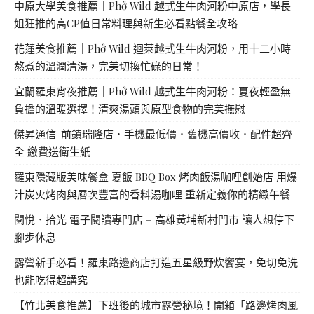
中原大學美食推薦｜Phở Wild 越式生牛肉河粉中原店，學長
姐狂推的高CP值日常料理與新生必看點餐全攻略
花蓮美食推薦｜Phở Wild 迴萊越式生牛肉河粉，用十二小時
熬煮的溫潤清湯，完美切換忙碌的日常！
宜蘭羅東宵夜推薦｜Phở Wild 越式生牛肉河粉：夏夜輕盈無
負擔的溫暖選擇！清爽湯頭與原型食物的完美撫慰
傑昇通信-前鎮瑞隆店．手機最低價．舊機高價收．配件超齊
全 繳費送衛生紙
羅東隱藏版美味餐盒 夏飯 BBQ Box 烤肉飯湯咖哩創始店 用爆
汁炭火烤肉與層次豐富的香料湯咖哩 重新定義你的精緻午餐
閱悅．拾光 電子閱讀專門店 – 高雄黃埔新村門市 讓人想停下
腳步休息
露營新手必看！羅東路邊商店打造五星級野炊饗宴，免切免洗
也能吃得超講究
【竹北美食推薦】下班後的城市露營秘境！開箱「路邊烤肉風