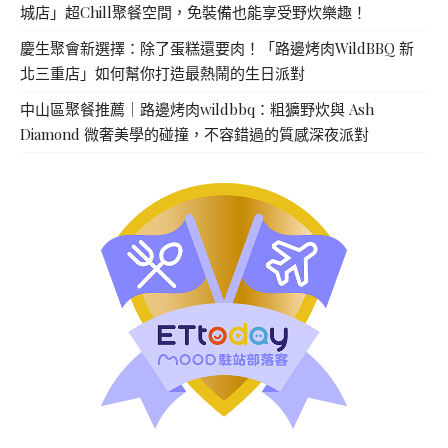
城店」超Chill聚餐空間，免裝備也能享受野炊樂趣！
慶生聚會新選擇：除了蛋糕還要肉！「路邊烤肉WildBBQ 新
北三重店」如何幫你打造最熱鬧的生日派對
中山區聚餐推薦｜路邊烤肉wildbbq：粗獷野炊與 Ash
Diamond 微奢美學的碰撞，不容錯過的質感深夜派對