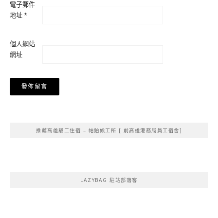
電子郵件
地址
*
個人網站
網址
Alternative:
推薦高雄駁二住宿 – 帕鉑候工所 [ 前高雄港務局員工宿舍]
LAZYBAG 駐站部落客