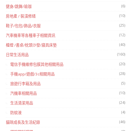
(6)
健身/跳舞/瑜珈
(10)
房地產 / 裝潢修繕
(25)
鞋子/包包/飾品/衣服
(12)
汽車機車等各種車子相關資訊
(40)
檯燈 /書桌/枕頭沙發/寢具床墊
(160)
日常生活用品
(20)
電信手機維修包膜其他相關用品
(28)
手機app/遊戲/3c相關用品
(5)
旅遊行李箱及用品
(10)
汽機車相關用品
(24)
生活清潔用品
(4)
防蚊液
(46)
貓咪成長及生活紀錄