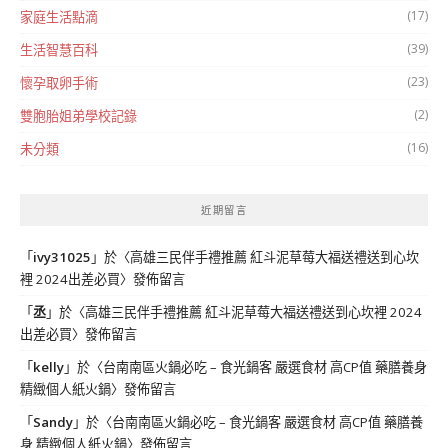
(17)
家庭生活點滴
(39)
生活智慧百科
(23)
懷孕取卵手術
(2)
雙胞胎姐弟學校記錄
(16)
未分類
近期留言
「
ivy31025
」於〈
高雄三民伴手禮推薦 紅斗泥草莓大福送禮送到心坎
裡 2024出差必買
〉發佈留言
「
丞
」於〈
高雄三民伴手禮推薦 紅斗泥草莓大福送禮送到心坎裡 2024
出差必買
〉發佈留言
「
kelly
」於〈
台南南區火鍋必吃 – 食光鍋客 嚴選食材 高CP值 藥膳養身
精緻個人紙火鍋
〉發佈留言
「
Sandy
」於〈
台南南區火鍋必吃 – 食光鍋客 嚴選食材 高CP值 藥膳養
身 精緻個人紙火鍋
〉發佈留言