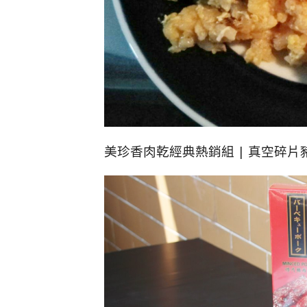
美珍香肉乾經典熱銷組 | 真空碎片豬肉