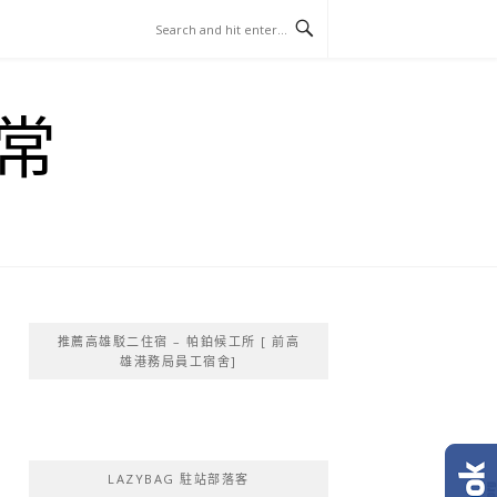
常
推薦高雄駁二住宿 – 帕鉑候工所 [ 前高
雄港務局員工宿舍]
LAZYBAG 駐站部落客