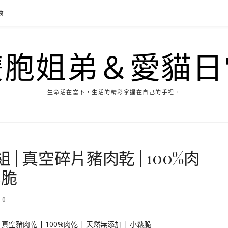
食
雙胞姐弟＆愛貓日
生命活在當下，生活的精彩掌握在自己的手裡。
 真空碎片豬肉乾 | 100%肉
鬆脆
0