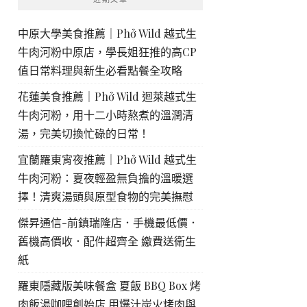
中原大學美食推薦｜Phở Wild 越式生
牛肉河粉中原店，學長姐狂推的高CP
值日常料理與新生必看點餐全攻略
花蓮美食推薦｜Phở Wild 迴萊越式生
牛肉河粉，用十二小時熬煮的溫潤清
湯，完美切換忙碌的日常！
宜蘭羅東宵夜推薦｜Phở Wild 越式生
牛肉河粉：夏夜輕盈無負擔的溫暖選
擇！清爽湯頭與原型食物的完美撫慰
傑昇通信-前鎮瑞隆店．手機最低價．
舊機高價收．配件超齊全 繳費送衛生
紙
羅東隱藏版美味餐盒 夏飯 BBQ Box 烤
肉飯湯咖哩創始店 用爆汁炭火烤肉與