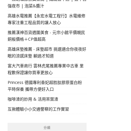
強夜市 | 泡菜&醬汁
高雄水電推薦【永宏水電工程行】水電維修
專家注重工程品質的讓人放心
推薦漢神百貨週圍美食 - 元宗小館平價親民
銅板價格＋CP值超高
高雄床墊推薦 - 床墊超市 挑選適合你夜夜好
眠的涼感床墊 躺過才知道
富大汽車商行 雲林虎尾推薦專業中古車 里
程數保證讓你買車更放心
Princess 德國專利香妃超胜肽膠原蛋白粉
平時保養 攜帶方便好入口
咖啡渣的妙用 & 活用茶葉渣
互揪體驗小小交通警察的工作實習
分類