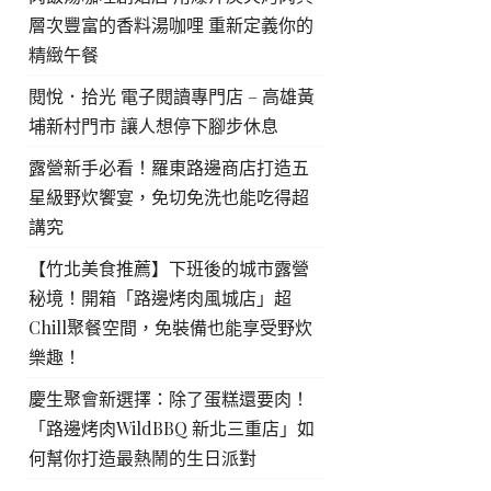
層次豐富的香料湯咖哩 重新定義你的
精緻午餐
閱悅．拾光 電子閱讀專門店 – 高雄黃
埔新村門市 讓人想停下腳步休息
露營新手必看！羅東路邊商店打造五
星級野炊饗宴，免切免洗也能吃得超
講究
【竹北美食推薦】下班後的城市露營
秘境！開箱「路邊烤肉風城店」超
Chill聚餐空間，免裝備也能享受野炊
樂趣！
慶生聚會新選擇：除了蛋糕還要肉！
「路邊烤肉WildBBQ 新北三重店」如
何幫你打造最熱鬧的生日派對