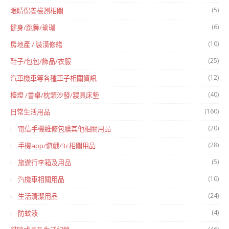
(5)
眼睛保養檢測相關
(6)
健身/跳舞/瑜珈
(10)
房地產 / 裝潢修繕
(25)
鞋子/包包/飾品/衣服
(12)
汽車機車等各種車子相關資訊
(40)
檯燈 /書桌/枕頭沙發/寢具床墊
(160)
日常生活用品
(20)
電信手機維修包膜其他相關用品
(28)
手機app/遊戲/3c相關用品
(5)
旅遊行李箱及用品
(10)
汽機車相關用品
(24)
生活清潔用品
(4)
防蚊液