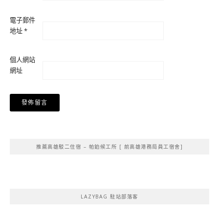
電子郵件
地址
*
個人網站
網址
Alternative:
推薦高雄駁二住宿 – 帕鉑候工所 [ 前高雄港務局員工宿舍]
LAZYBAG 駐站部落客