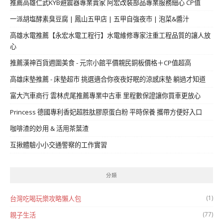
推薦高雄仁武KYB避震器專業賣家 阿宏改裝部品專業服務細心 CP值
一派胡塩酵素臭豆腐 | 鳳山五甲店 | 五甲自強夜市 | 泡菜&醬汁
高雄水電推薦【永宏水電工程行】水電維修專家注重工程品質的讓人放
心
推薦漢神百貨週圍美食 - 元宗小館平價親民銅板價格＋CP值超高
高雄床墊推薦 - 床墊超市 挑選適合你夜夜好眠的涼感床墊 躺過才知道
富大汽車商行 雲林虎尾推薦專業中古車 里程數保證讓你買車更放心
Princess 德國專利香妃超胜肽膠原蛋白粉 平時保養 攜帶方便好入口
咖啡渣的妙用 & 活用茶葉渣
互揪體驗小小交通警察的工作實習
分類
(1)
台灣吃喝玩樂攻略懶人包
(77)
親子生活