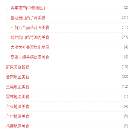
(2)
青年夜市[中崙地區 ]
(21)
鹽埕鼓山西子灣美食
(11)
七賢六合南華商圈美食
(23)
楠梓岡山路竹湖內美食
(4)
大樹大社美濃旗山地區
(4)
高雄三鐵共構商圈美食
(15)
屏東美食餐廳
(32)
台南地區美食
(12)
嘉義地區美食
(1)
雲林地區美食
(4)
台東地區美食
(5)
台中地區美食
(2)
花蓮地區美食