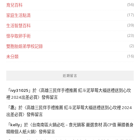
(56)
育兒百科
(17)
家庭生活點滴
(39)
生活智慧百科
(23)
懷孕取卵手術
(2)
雙胞胎姐弟學校記錄
(16)
未分類
近期留言
「
ivy31025
」於〈
高雄三民伴手禮推薦 紅斗泥草莓大福送禮送到心坎
裡 2024出差必買
〉發佈留言
「
丞
」於〈
高雄三民伴手禮推薦 紅斗泥草莓大福送禮送到心坎裡 2024
出差必買
〉發佈留言
「
kelly
」於〈
台南南區火鍋必吃 – 食光鍋客 嚴選食材 高CP值 藥膳養身
精緻個人紙火鍋
〉發佈留言