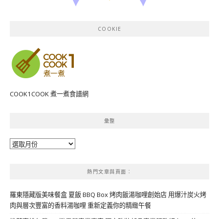
COOKIE
COOK1COOK 煮一煮食譜網
彙整
彙
整
熱門文章與頁面︰
羅東隱藏版美味餐盒 夏飯 BBQ Box 烤肉飯湯咖哩創始店 用爆汁炭火烤
肉與層次豐富的香料湯咖哩 重新定義你的精緻午餐