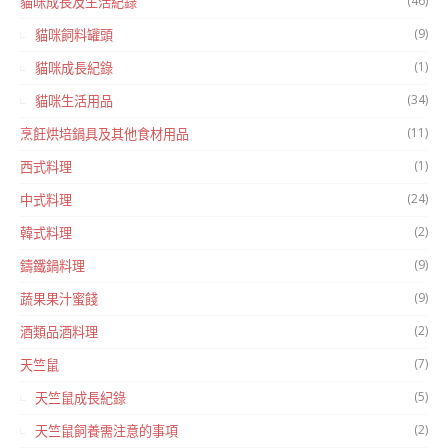
(46)
貓咪成長及生活紀錄
(9)
貓咪飼料罐頭
(1)
貓咪成長紀錄
(34)
貓咪生活用品
(11)
烹飪烘培鍋具及其他食材用品
(1)
西式料理
(24)
中式料理
(2)
韓式料理
(9)
鑄鐵鍋料理
(9)
蔬果果汁蜜餞
(2)
酒類品酒料理
(7)
天竺鼠
(5)
天竺鼠成長紀錄
(2)
天竺鼠飼養需注意的事項