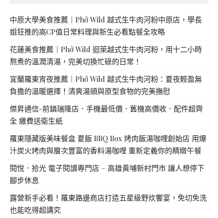
中原大學美食推薦｜Phở Wild 越式生牛肉河粉中原店，學長
姐狂推的高CP值日常料理與新生必看點餐全攻略
花蓮美食推薦｜Phở Wild 迴萊越式生牛肉河粉，用十二小時
熬煮的溫潤清湯，完美切換忙碌的日常！
宜蘭羅東宵夜推薦｜Phở Wild 越式生牛肉河粉：夏夜輕盈無
負擔的溫暖選擇！清爽湯頭與原型食物的完美撫慰
傑昇通信-前鎮瑞隆店．手機最低價．舊機高價收．配件超齊
全 繳費送衛生紙
羅東隱藏版美味餐盒 夏飯 BBQ Box 烤肉飯湯咖哩創始店 用爆
汁炭火烤肉與層次豐富的香料湯咖哩 重新定義你的精緻午餐
閱悅．拾光 電子閱讀專門店 – 高雄黃埔新村門市 讓人想停下
腳步休息
露營新手必看！羅東路邊商店打造五星級野炊饗宴，免切免洗
也能吃得超講究