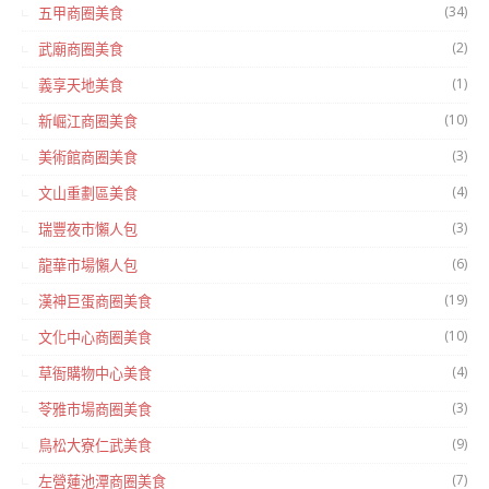
(34)
五甲商圈美食
(2)
武廟商圈美食
(1)
義享天地美食
(10)
新崛江商圈美食
(3)
美術館商圈美食
(4)
文山重劃區美食
(3)
瑞豐夜市懶人包
(6)
龍華市場懶人包
(19)
漢神巨蛋商圈美食
(10)
文化中心商圈美食
(4)
草衙購物中心美食
(3)
苓雅市場商圈美食
(9)
鳥松大寮仁武美食
(7)
左營蓮池潭商圈美食