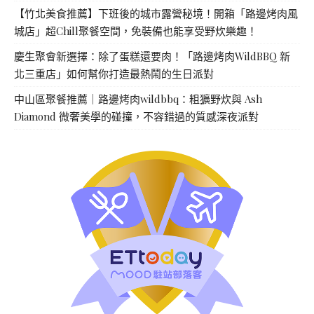
【竹北美食推薦】下班後的城市露營秘境！開箱「路邊烤肉風
城店」超Chill聚餐空間，免裝備也能享受野炊樂趣！
慶生聚會新選擇：除了蛋糕還要肉！「路邊烤肉WildBBQ 新
北三重店」如何幫你打造最熱鬧的生日派對
中山區聚餐推薦｜路邊烤肉wildbbq：粗獷野炊與 Ash
Diamond 微奢美學的碰撞，不容錯過的質感深夜派對