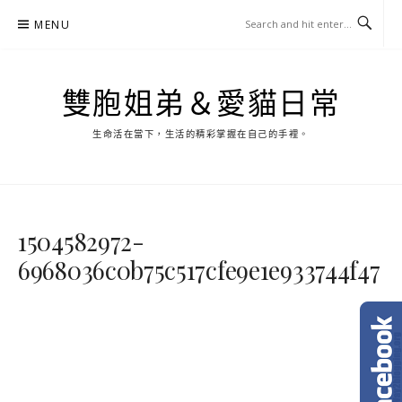
Skip
MENU
to
content
雙胞姐弟＆愛貓日常
生命活在當下，生活的精彩掌握在自己的手裡。
1504582972-
6968036c0b75c517cfe9e1e933744f47