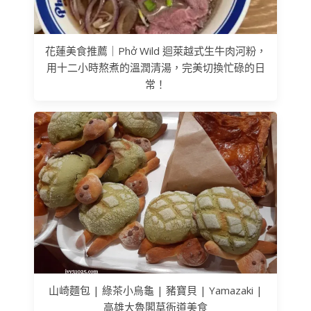
花蓮美食推薦｜Phở Wild 迴萊越式生牛肉河粉，
用十二小時熬煮的溫潤清湯，完美切換忙碌的日
常！
山崎麵包 | 綠茶小烏龜 | 豬寶貝 | Yamazaki |
高雄大魯閣草衙道美食