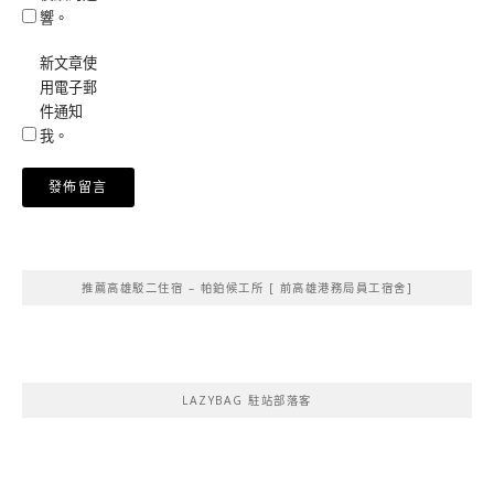
響。
新文章使
用電子郵
件通知
我。
Alternative:
推薦高雄駁二住宿 – 帕鉑候工所 [ 前高雄港務局員工宿舍]
LAZYBAG 駐站部落客