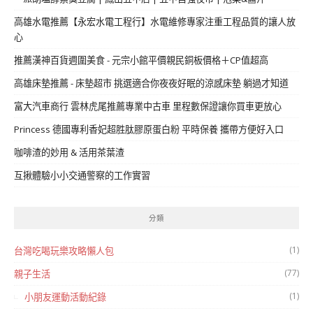
高雄水電推薦【永宏水電工程行】水電維修專家注重工程品質的讓人放
心
推薦漢神百貨週圍美食 - 元宗小館平價親民銅板價格＋CP值超高
高雄床墊推薦 - 床墊超市 挑選適合你夜夜好眠的涼感床墊 躺過才知道
富大汽車商行 雲林虎尾推薦專業中古車 里程數保證讓你買車更放心
Princess 德國專利香妃超胜肽膠原蛋白粉 平時保養 攜帶方便好入口
咖啡渣的妙用 & 活用茶葉渣
互揪體驗小小交通警察的工作實習
分類
(1)
台灣吃喝玩樂攻略懶人包
(77)
親子生活
(1)
小朋友運動活動紀錄