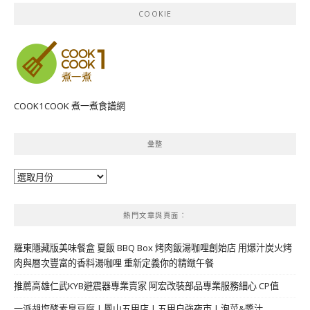
COOKIE
COOK1COOK 煮一煮食譜網
彙整
彙
整
熱門文章與頁面︰
羅東隱藏版美味餐盒 夏飯 BBQ Box 烤肉飯湯咖哩創始店 用爆汁炭火烤
肉與層次豐富的香料湯咖哩 重新定義你的精緻午餐
推薦高雄仁武KYB避震器專業賣家 阿宏改裝部品專業服務細心 CP值
一派胡塩酵素臭豆腐 | 鳳山五甲店 | 五甲自強夜市 | 泡菜&醬汁