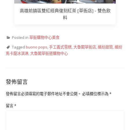
高雄前鎮區雙紅經典復刻紅茶 [草衙店] - 雙色飲
料
Posted in
草衙購物中心美食
Tagged
buono pops
,
手工義式雪糕
,
大魯閣草衙店
,
繽紛甜筒
,
繽紛
馬卡龍冰淇淋
,
大魯閣草衙道購物中心
發佈留言
發佈留言必須填寫的電子郵件地址不會公開。
必填欄位標示為
*
留言
*