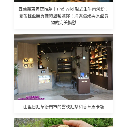
宜蘭羅東宵夜推薦｜Phở Wild 越式生牛肉河粉：
夏夜輕盈無負擔的溫暖選擇！清爽湯頭與原型食
物的完美撫慰
山里日紅草衙門市的雲映紅茶和香草馬卡龍