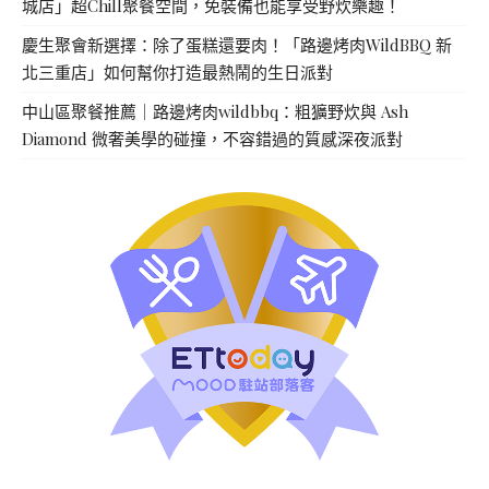
城店」超Chill聚餐空間，免裝備也能享受野炊樂趣！
慶生聚會新選擇：除了蛋糕還要肉！「路邊烤肉WildBBQ 新
北三重店」如何幫你打造最熱鬧的生日派對
中山區聚餐推薦｜路邊烤肉wildbbq：粗獷野炊與 Ash
Diamond 微奢美學的碰撞，不容錯過的質感深夜派對