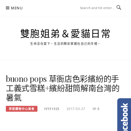
Skip
MENU
to
content
雙胞姐弟＆愛貓日常
生命活在當下，生活的精彩掌握在自己的手裡。
buono pops 草衙店色彩繽紛的手
工義式雪糕+繽紛甜筒解南台灣的
暑氣
草衙購物中心美食
IVY31025
2017-03-27
0