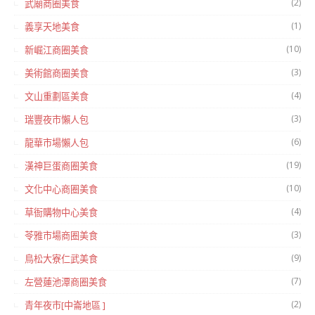
(2)
武廟商圈美食
(1)
義享天地美食
(10)
新崛江商圈美食
(3)
美術館商圈美食
(4)
文山重劃區美食
(3)
瑞豐夜市懶人包
(6)
龍華市場懶人包
(19)
漢神巨蛋商圈美食
(10)
文化中心商圈美食
(4)
草衙購物中心美食
(3)
苓雅市場商圈美食
(9)
鳥松大寮仁武美食
(7)
左營蓮池潭商圈美食
(2)
青年夜市[中崙地區 ]