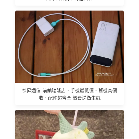
傑昇通信-前鎮瑞隆店．手機最低價．舊機高價
收．配件超齊全 繳費送衛生紙