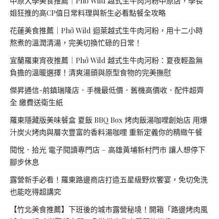
中原大學美食推薦｜Phở Wild 越式生牛肉河粉中原店，學長
姐狂推的高CP值日常料理與新生必看點餐全攻略
花蓮美食推薦｜Phở Wild 迴萊越式生牛肉河粉，用十二小時
熬煮的溫潤清湯，完美切換忙碌的日常！
宜蘭羅東宵夜推薦｜Phở Wild 越式生牛肉河粉：夏夜輕盈無
負擔的溫暖選擇！清爽湯頭與原型食物的完美撫慰
傑昇通信-前鎮瑞隆店．手機最低價．舊機高價收．配件超齊
全 繳費送衛生紙
羅東隱藏版美味餐盒 夏飯 BBQ Box 烤肉飯湯咖哩創始店 用爆
汁炭火烤肉與層次豐富的香料湯咖哩 重新定義你的精緻午餐
閱悅．拾光 電子閱讀專門店 – 高雄黃埔新村門市 讓人想停下
腳步休息
露營新手必看！羅東路邊商店打造五星級野炊饗宴，免切免洗
也能吃得超講究
【竹北美食推薦】下班後的城市露營秘境！開箱「路邊烤肉風