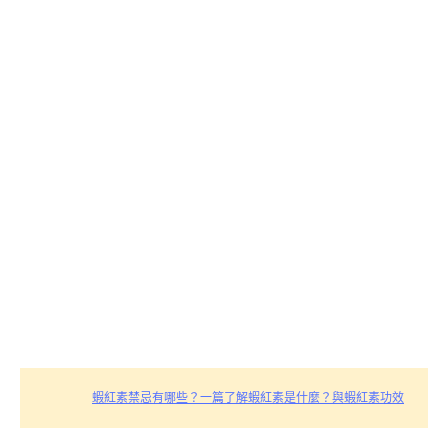
蝦紅素禁忌有哪些？一篇了解蝦紅素是什麼？與蝦紅素功效