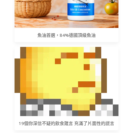
魚油首選，84%德國頂級魚油
19個你深信不疑的飲食箴言 充滿了片面性的謊言