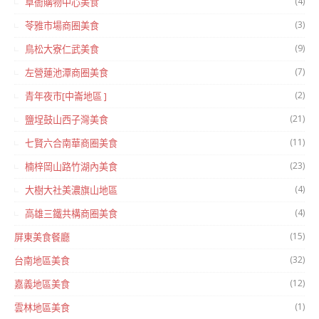
(4)
草衙購物中心美食
(3)
苓雅市場商圈美食
(9)
鳥松大寮仁武美食
(7)
左營蓮池潭商圈美食
(2)
青年夜市[中崙地區 ]
(21)
鹽埕鼓山西子灣美食
(11)
七賢六合南華商圈美食
(23)
楠梓岡山路竹湖內美食
(4)
大樹大社美濃旗山地區
(4)
高雄三鐵共構商圈美食
(15)
屏東美食餐廳
(32)
台南地區美食
(12)
嘉義地區美食
(1)
雲林地區美食