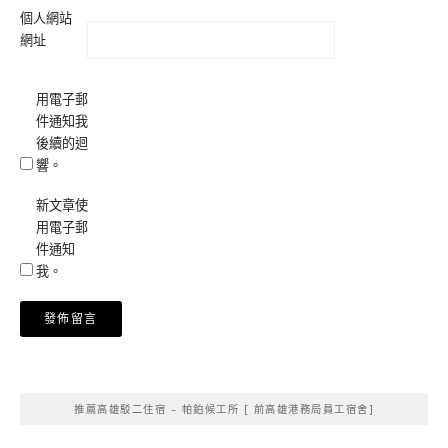
個人網站
網址
用電子郵
件通知我
後續的迴
響。
新文章使
用電子郵
件通知
我。
Alternative:
推薦高雄駁二住宿 – 帕鉑候工所 [ 前高雄港務局員工宿舍]