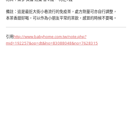
備註：這是最近大街小巷流行的免疫茶，處方劑量可亦自行調整，
本茶香甜好喝，可以作為小朋友平常的茶飲，感冒的時候不要喝。
引用
http://www.babyhome.com.tw/note.php?
mid=192257&op=dt&lno=83088048&no=7628315