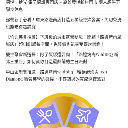
閱悅．拾光 電子閱讀專門店 – 高雄黃埔新村門市 讓人想停下
腳步休息
露營新手必看！羅東路邊商店打造五星級野炊饗宴，免切免洗
也能吃得超講究
【竹北美食推薦】下班後的城市露營秘境！開箱「路邊烤肉風
城店」超Chill聚餐空間，免裝備也能享受野炊樂趣！
慶生聚會新選擇：除了蛋糕還要肉！「路邊烤肉WildBBQ 新
北三重店」如何幫你打造最熱鬧的生日派對
中山區聚餐推薦｜路邊烤肉wildbbq：粗獷野炊與 Ash
Diamond 微奢美學的碰撞，不容錯過的質感深夜派對