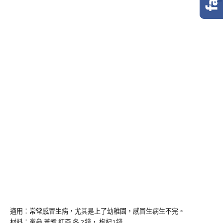
適用：常常感冒生病，尤其是上了幼稚園，感冒生病生不完。
材料：黨參 黃耆 紅棗 各 2錢， 枸杞1錢