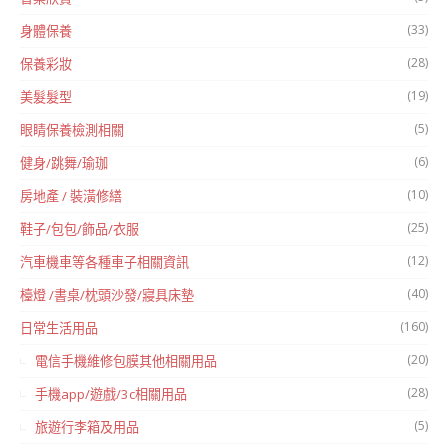
(33)
身體保養
(28)
保養彩妝
(19)
美髮髮型
(5)
眼睛保養檢測相關
(6)
健身/跳舞/瑜珈
(10)
房地產 / 裝潢修繕
(25)
鞋子/包包/飾品/衣服
(12)
汽車機車等各種車子相關資訊
(40)
檯燈 /書桌/枕頭沙發/寢具床墊
(160)
日常生活用品
(20)
電信手機維修包膜其他相關用品
(28)
手機app/遊戲/3c相關用品
(5)
旅遊行李箱及用品