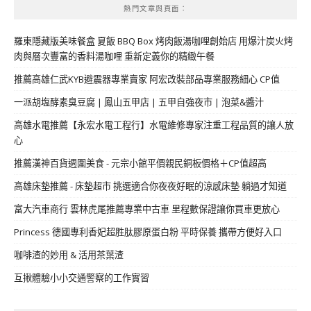
熱門文章與頁面︰
羅東隱藏版美味餐盒 夏飯 BBQ Box 烤肉飯湯咖哩創始店 用爆汁炭火烤
肉與層次豐富的香料湯咖哩 重新定義你的精緻午餐
推薦高雄仁武KYB避震器專業賣家 阿宏改裝部品專業服務細心 CP值
一派胡塩酵素臭豆腐 | 鳳山五甲店 | 五甲自強夜市 | 泡菜&醬汁
高雄水電推薦【永宏水電工程行】水電維修專家注重工程品質的讓人放
心
推薦漢神百貨週圍美食 - 元宗小館平價親民銅板價格＋CP值超高
高雄床墊推薦 - 床墊超市 挑選適合你夜夜好眠的涼感床墊 躺過才知道
富大汽車商行 雲林虎尾推薦專業中古車 里程數保證讓你買車更放心
Princess 德國專利香妃超胜肽膠原蛋白粉 平時保養 攜帶方便好入口
咖啡渣的妙用 & 活用茶葉渣
互揪體驗小小交通警察的工作實習