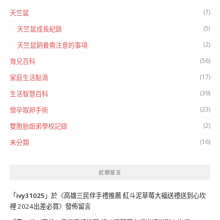
(7)
天竺鼠
(5)
天竺鼠成長紀錄
(2)
天竺鼠飼養需注意的事項
(56)
育兒百科
(17)
家庭生活點滴
(39)
生活智慧百科
(23)
懷孕取卵手術
(2)
雙胞胎姐弟學校記錄
(16)
未分類
近期留言
「
ivy31025
」於〈
高雄三民伴手禮推薦 紅斗泥草莓大福送禮送到心坎
裡 2024出差必買
〉發佈留言